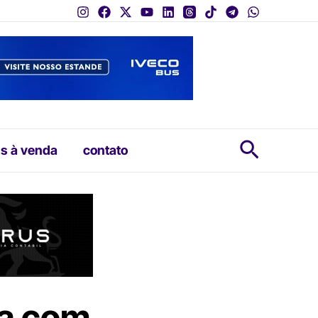
Pesquis
s à venda
contato
ta com