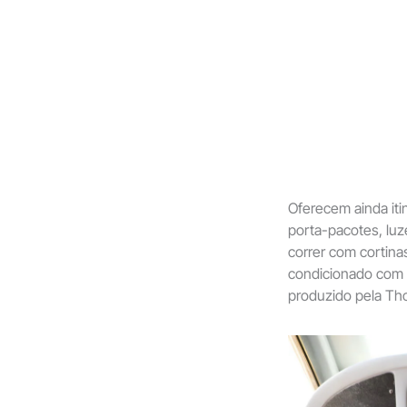
Oferecem ainda iti
porta-pacotes, luze
correr com cortina
condicionado com s
produzido pela Tho