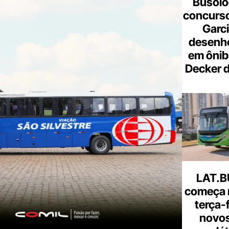
Busólo
concurso
Garci
desenho
em ônib
Decker 
LAT.B
começa 
terça-
novos