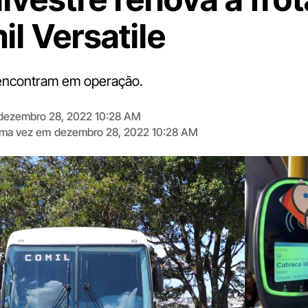
il Versatile
 encontram em operação.
dezembro 28, 2022 10:28 AM
tima vez em
dezembro 28, 2022 10:28 AM
Digite
aqui
o
seu
e-
mail