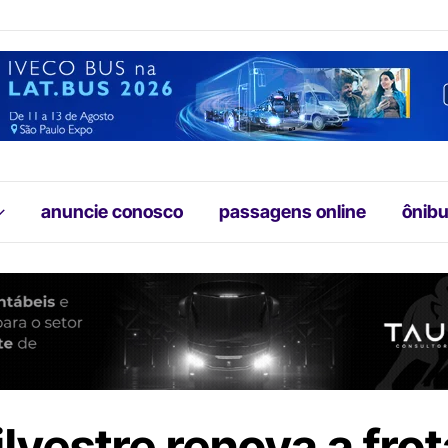
anuncie conosco
passagens online
ônibu
ilvestre renova a fro