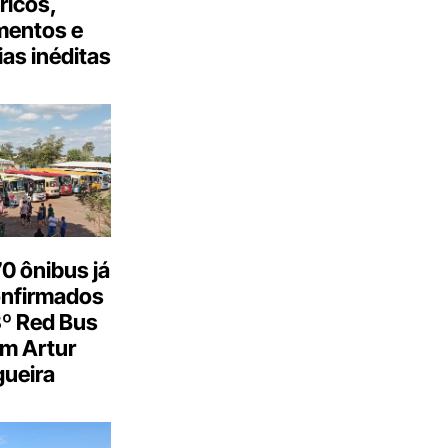
tricos,
mentos e
as inéditas
0 ônibus já
onfirmados
3º Red Bus
m Artur
ueira