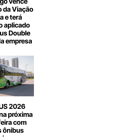
go vence
 da Viação
a e terá
 aplicado
us Double
da empresa
US 2026
na próxima
feira com
 ônibus