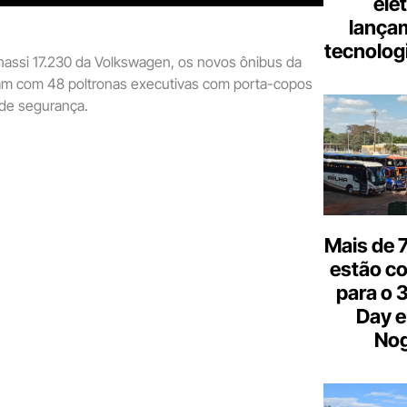
elé
lança
tecnologi
assi 17.230 da Volkswagen, os novos ônibus da
tam com 48 poltronas executivas com porta-copos
 de segurança.
Mais de 7
estão c
para o 
Day e
Nog