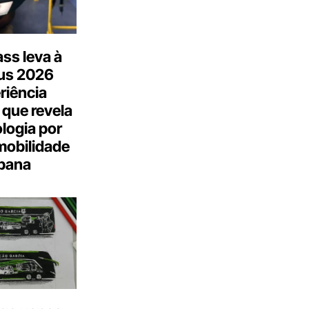
ss leva à
us 2026
riência
 que revela
logia por
mobilidade
bana