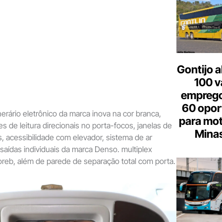
Gontijo a
100 v
emprego
60 opor
nerário eletrônico da marca inova na cor branca,
para mot
s de leitura direcionais no porta-focos, janelas de
Minas
s, acessibilidade com elevador, sistema de ar
aídas individuais da marca Denso. multiplex
reb, além de parede de separação total com porta.