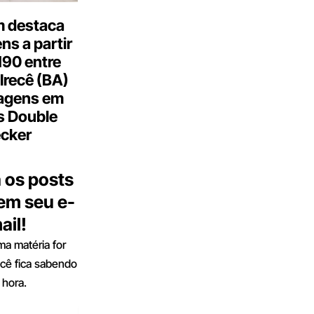
 destaca
s a partir
190 entre
Irecê (BA)
agens em
s Double
cker
 os posts
 em seu e-
ail!
a matéria for
ocê fica sabendo
 hora.