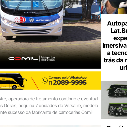
Autopa
Lat.B
expe
imersiva
a tecno
trás da 
ur
stre, operadora de fretamento contínuo e eventual
Gerais, adquiriu 7 unidades do Versatile, modelo
ante sucesso da fabricante de carrocerias Comil.