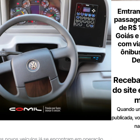
Emtram
passagen
de R$ 
Goiás e 
com vi
ônibu
De
Receba
do site
m
Quando um
publicada, v
na
os novos veículos já se encontram em operação