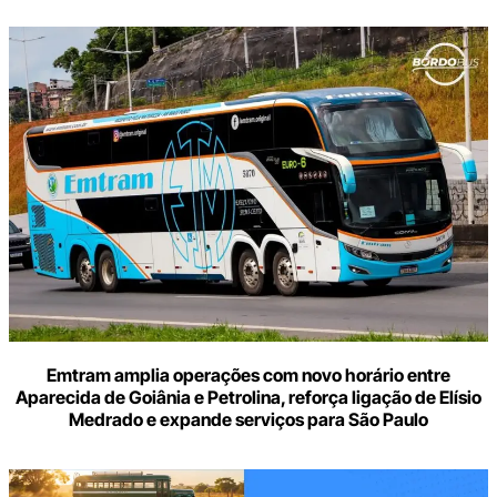
Digite
aqui
o
seu
e-
mail
Emtram amplia operações com novo horário entre
Aparecida de Goiânia e Petrolina, reforça ligação de Elísio
Medrado e expande serviços para São Paulo