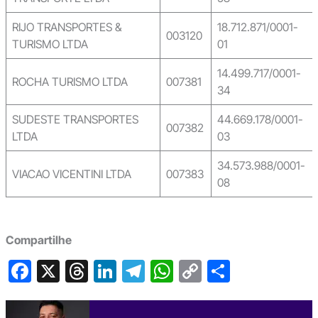
RIJO TRANSPORTES &
18.712.871/0001-
003120
TURISMO LTDA
01
14.499.717/0001-
ROCHA TURISMO LTDA
007381
34
SUDESTE TRANSPORTES
44.669.178/0001-
007382
LTDA
03
34.573.988/0001-
VIACAO VICENTINI LTDA
007383
08
Compartilhe
F
X
T
Li
T
W
C
S
a
hr
n
el
h
o
h
c
e
ke
e
at
p
ar