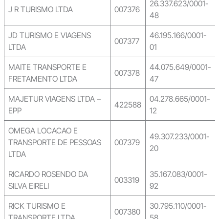
26.337.623/0001-
J R TURISMO LTDA
007376
48
JD TURISMO E VIAGENS
46.195.166/0001-
007377
LTDA
01
MAITE TRANSPORTE E
44.075.649/0001-
007378
FRETAMENTO LTDA
47
MAJETUR VIAGENS LTDA –
04.278.665/0001-
422588
EPP
12
OMEGA LOCACAO E
49.307.233/0001-
TRANSPORTE DE PESSOAS
007379
20
LTDA
RICARDO ROSENDO DA
35.167.083/0001-
003319
SILVA EIRELI
92
RICK TURISMO E
30.795.110/0001-
007380
TRANSPORTE LTDA
58