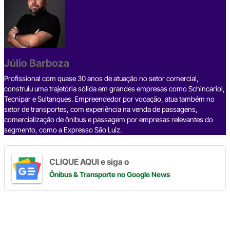
e
a
dI
gr
s
y
e
b
d
n
a
A
Li
o
s
m
p
n
o
p
k
Júlio Barboza
k
Profissional com quase 30 anos de atuação no setor comercial,
construiu uma trajetória sólida em grandes empresas como Schincariol,
Tecnipar e Sultanques. Empreendedor por vocação, atua também no
setor de transportes, com experiência na venda de passagens,
comercialização de ônibus e passagem por empresas relevantes do
segmento, como a Expresso São Luiz.
CLIQUE AQUI e siga o
Ônibus & Transporte
no Google News