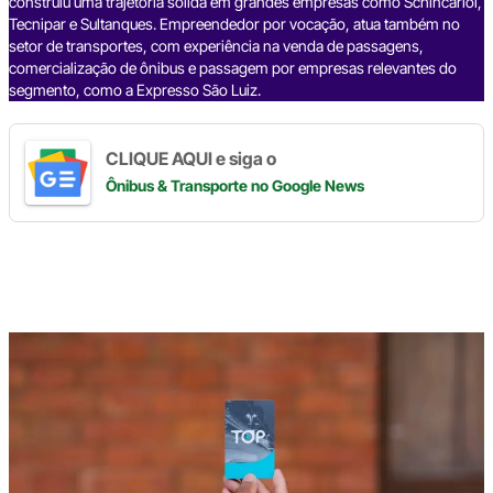
construiu uma trajetória sólida em grandes empresas como Schincariol,
Tecnipar e Sultanques. Empreendedor por vocação, atua também no
setor de transportes, com experiência na venda de passagens,
comercialização de ônibus e passagem por empresas relevantes do
segmento, como a Expresso São Luiz.
CLIQUE AQUI e siga o
Ônibus & Transporte
no Google News
Digite
aqui
o
seu
e-
mail