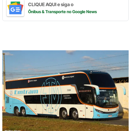
CLIQUE AQUI e siga o
Ônibus & Transporte
no Google News
Digite
aqui
o
seu
e-
mail