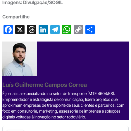
Imagens: Divulgação/SOGIL
Compartilhe
F
X
T
Li
T
W
C
S
a
hr
n
el
h
o
h
c
e
ke
e
at
p
ar
e
a
dI
gr
s
y
e
b
d
n
a
A
Li
o
s
m
p
n
o
p
k
Luís Guilherme Campos Correa
k
É jornalista especializado no setor de transporte (MTE 4604/ES).
Empreendedor e estrategista de comunicação, lidera projetos que
aproximam empresas de transporte de seus clientes e parceiros, com
foco em consultoria, marketing, assessoria de imprensa e soluções
digitais voltadas à inovação no setor rodoviário.