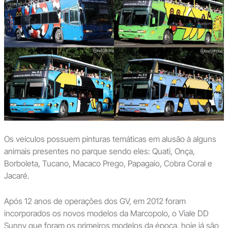
Os veículos possuem pinturas temáticas em alusão à alguns
animais presentes no parque sendo eles: Quati, Onça,
Borboleta, Tucano, Macaco Prego, Papagaio, Cobra Coral e
Jacaré.
Após 12 anos de operações dos GV, em 2012 foram
incorporados os novos modelos da Marcopolo, o Viale DD
Sunny que foram os primeiros modelos da época, hoje já são