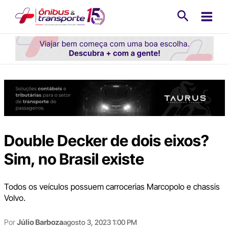
Ir
Pesquisa
para
o
conteúdo
Double Decker de dois eixos?
Sim, no Brasil existe
Todos os veículos possuem carrocerias Marcopolo e chassis
Volvo.
Por
Júlio Barboza
agosto 3, 2023 1:00 PM