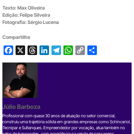
Texto: Max Oliveira
Edição: Felipe Silveira
Fotografia: Sérgio Lucena
Compartilhe
F
X
T
Li
T
W
C
S
a
hr
n
el
h
o
h
c
e
ke
e
at
p
ar
e
a
dI
gr
s
y
e
b
d
n
a
A
Li
o
s
m
p
n
o
p
k
Júlio Barboza
k
Profissional com quase 30 anos de atuação no setor comercial,
construiu uma trajetória sólida em grandes empresas como Schincariol,
Tecnipar e Sultanques. Empreendedor por vocação, atua também no
setor de transportes, com experiência na venda de passagens,