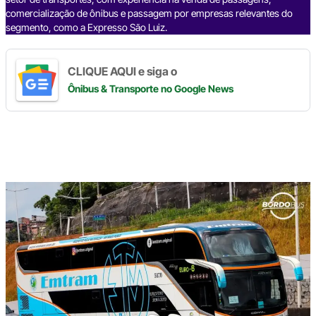
comercialização de ônibus e passagem por empresas relevantes do
segmento, como a Expresso São Luiz.
CLIQUE AQUI e siga o
Ônibus & Transporte
no Google News
Digite
aqui
o
seu
e-
mail