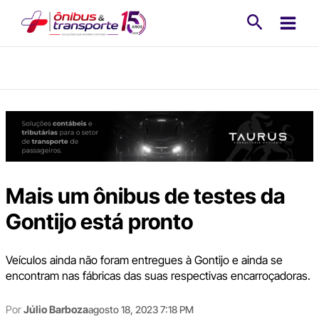
Ir
Pesquisa
para
o
conteúdo
Mais um ônibus de testes da
Gontijo está pronto
Veículos ainda não foram entregues à Gontijo e ainda se
encontram nas fábricas das suas respectivas encarroçadoras.
Por
Júlio Barboza
agosto 18, 2023 7:18 PM