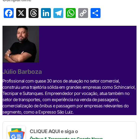
F
X
T
Li
T
W
C
S
a
hr
n
el
h
o
h
c
e
ke
e
at
p
ar
e
a
dI
gr
s
y
e
b
d
n
a
A
Li
o
s
m
p
n
o
p
k
Júlio Barboza
k
Profissional com quase 30 anos de atuação no setor comercial,
construiu uma trajetória sólida em grandes empresas como Schincariol,
Tecnipar e Sultanques. Empreendedor por vocação, atua também no
setor de transportes, com experiência na venda de passagens,
comercialização de ônibus e passagem por empresas relevantes do
segmento, como a Expresso São Luiz.
CLIQUE AQUI e siga o
Ônibus & Transporte
no Google News