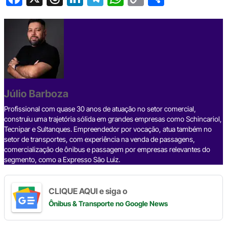
a
hr
n
el
h
o
h
c
e
ke
e
at
p
ar
e
a
dI
gr
s
y
e
b
d
n
a
A
Li
o
s
m
p
n
o
p
k
Júlio Barboza
k
Profissional com quase 30 anos de atuação no setor comercial,
construiu uma trajetória sólida em grandes empresas como Schincariol,
Tecnipar e Sultanques. Empreendedor por vocação, atua também no
setor de transportes, com experiência na venda de passagens,
comercialização de ônibus e passagem por empresas relevantes do
segmento, como a Expresso São Luiz.
CLIQUE AQUI e siga o
Ônibus & Transporte
no Google News