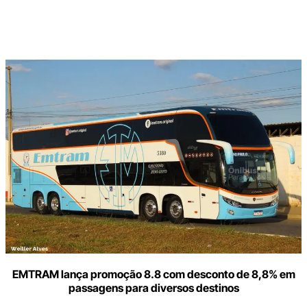
Digite
aqui
o
seu
e-
mail
EMTRAM lança promoção 8.8 com desconto de 8,8% em
passagens para diversos destinos