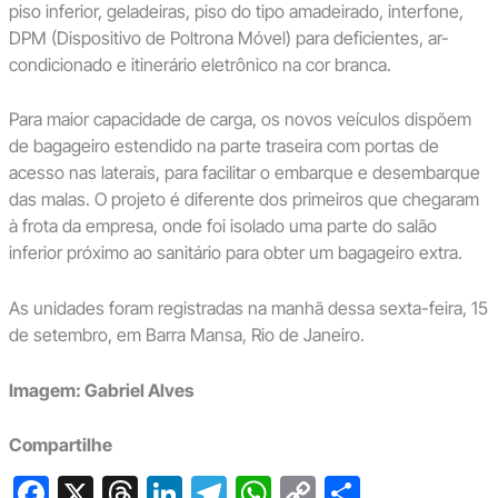
piso inferior, geladeiras, piso do tipo amadeirado, interfone,
DPM (Dispositivo de Poltrona Móvel) para deficientes, ar-
condicionado e itinerário eletrônico na cor branca.
Para maior capacidade de carga, os novos veículos dispõem
de bagageiro estendido na parte traseira com portas de
acesso nas laterais, para facilitar o embarque e desembarque
das malas. O projeto é diferente dos primeiros que chegaram
à frota da empresa, onde foi isolado uma parte do salão
inferior próximo ao sanitário para obter um bagageiro extra.
As unidades foram registradas na manhã dessa sexta-feira, 15
de setembro, em Barra Mansa, Rio de Janeiro.
Imagem: Gabriel Alves
Compartilhe
F
X
T
Li
T
W
C
S