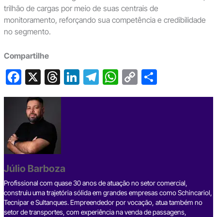
trilhão de cargas por meio de suas centrais de
monitoramento, reforçando sua competência e credibilidade
no segmento.
Compartilhe
F
X
T
Li
T
W
C
S
a
hr
n
el
h
o
h
c
e
ke
e
at
p
ar
e
a
dI
gr
s
y
e
b
d
n
a
A
Li
o
s
m
p
n
o
p
k
Júlio Barboza
k
Profissional com quase 30 anos de atuação no setor comercial,
construiu uma trajetória sólida em grandes empresas como Schincariol,
Tecnipar e Sultanques. Empreendedor por vocação, atua também no
setor de transportes, com experiência na venda de passagens,