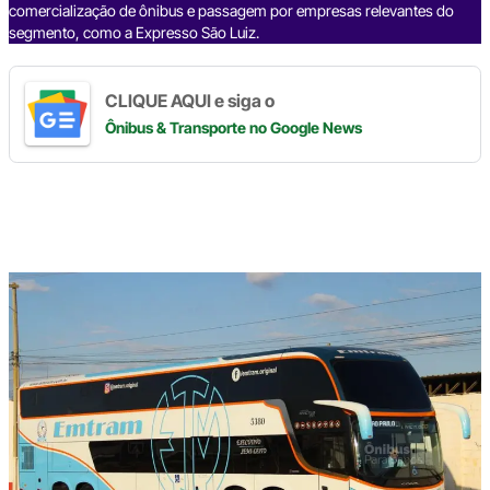
comercialização de ônibus e passagem por empresas relevantes do
segmento, como a Expresso São Luiz.
CLIQUE AQUI e siga o
Ônibus & Transporte
no Google News
Digite
aqui
o
seu
e-
mail