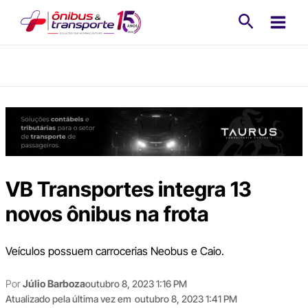
Ir
Pesquisa
para
o
conteúdo
VB Transportes integra 13
novos ônibus na frota
Veículos possuem carrocerias Neobus e Caio.
Por
Júlio Barboza
outubro 8, 2023 1:16 PM
Atualizado pela última vez em
outubro 8, 2023 1:41 PM