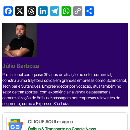
F
X
T
Li
T
W
C
S
a
hr
n
el
h
o
h
c
e
ke
e
at
p
ar
e
a
dI
gr
s
y
e
b
d
n
a
A
Li
o
s
m
p
n
o
p
k
Júlio Barboza
k
Profissional com quase 30 anos de atuação no setor comercial,
construiu uma trajetória sólida em grandes empresas como Schincariol,
Tecnipar e Sultanques. Empreendedor por vocação, atua também no
setor de transportes, com experiência na venda de passagens,
comercialização de ônibus e passagem por empresas relevantes do
segmento, como a Expresso São Luiz.
CLIQUE AQUI e siga o
Ônibus & Transporte
no Google News