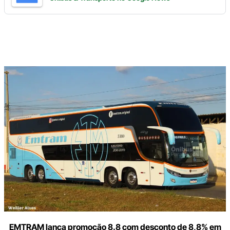
Digite
aqui
o
seu
e-
mail
EMTRAM lança promoção 8.8 com desconto de 8,8% em