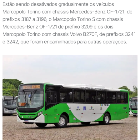
Estão sendo desativados gradualmente os veículos
Marcopolo Torino com chassis Mercedes-Benz OF-1721, de
prefixos 3187 a 3196, o Marcopolo Torino S com chassis
Mercedes-Benz OF-1721 de prefixo 3209 e os dois
Marcopolo Torino com chassis Volvo B270F, de prefixos 3241
e 3242, que foram encaminhados para outras operações.