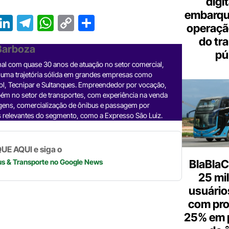
digi
embarque
T
Li
T
W
C
S
operaçã
r
n
el
h
o
h
do tr
 Barboza
e
ke
e
at
p
ar
pú
nal com quase 30 anos de atuação no setor comercial,
a
dI
gr
s
y
e
 uma trajetória sólida em grandes empresas como
d
n
a
A
Li
ol, Tecnipar e Sultanques. Empreendedor por vocação,
ém no setor de transportes, com experiência na venda
m
p
n
gens, comercialização de ônibus e passagem por
 relevantes do segmento, como a Expresso São Luiz.
p
k
UE AQUI e siga o
BlaBlaC
us & Transporte
no Google News
25 mi
usuários
com pr
25% em 