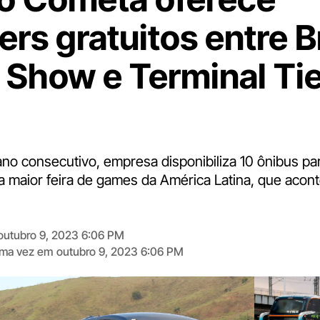
ers gratuitos entre B
Show e Terminal Ti
no consecutivo, empresa disponibiliza 10 ônibus par
da maior feira de games da América Latina, que acon
outubro 9, 2023 6:06 PM
tima vez em
outubro 9, 2023 6:06 PM
Digite
aqui
o