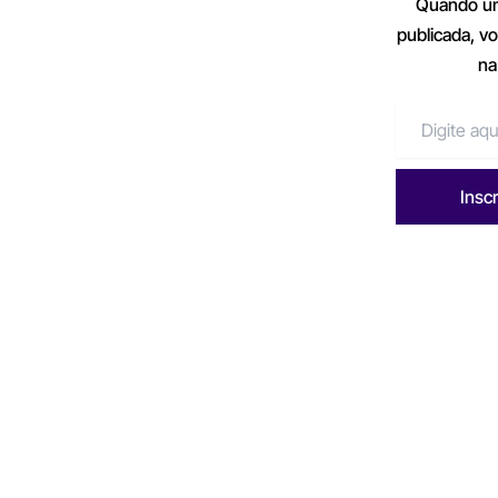
Quando um
publicada, v
na
Insc