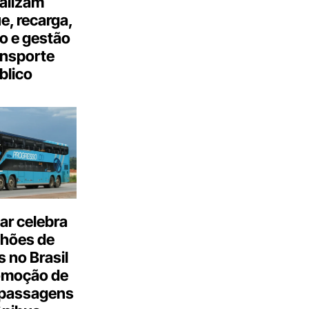
talizam
, recarga,
o e gestão
ansporte
blico
ar celebra
lhões de
 no Brasil
omoção de
passagens