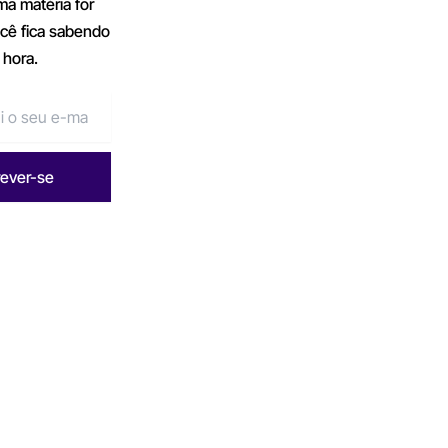
a matéria for
ocê fica sabendo
 hora.
rever-se