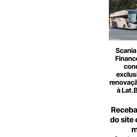
Scania
Finance
con
exclus
renovaçã
à Lat.
Receba
do site
m