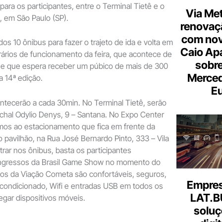
 para os participantes, entre o Terminal Tietê e o
Via Met
, em São Paulo (SP).
renovaçã
com nov
dos 10 ônibus para fazer o trajeto de ida e volta em
Caio Ap
rários de funcionamento da feira, que acontece de
sobre
, e que espera receber um púbico de mais de 300
Merce
a 14ª edição.
Eu
tecerão a cada 30min. No Terminal Tietê, serão
chal Odylio Denys, 9 – Santana. No Expo Center
imos ao estacionamento que fica em frente da
o pavilhão, na Rua José Bernardo Pinto, 333 – Vila
trar nos ônibus, basta os participantes
ingressos da Brasil Game Show no momento do
los da Viação Cometa são confortáveis, seguros,
Empresa
condicionado, Wifi e entradas USB em todos os
LAT.B
egar dispositivos móveis.
soluç