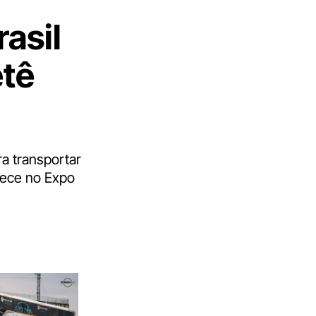
rasil
etê
a transportar
tece no Expo