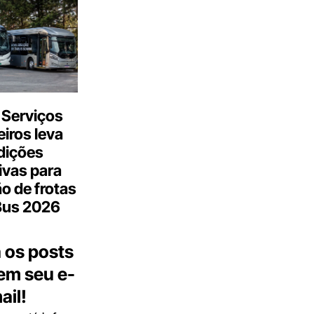
 Serviços
iros leva
dições
ivas para
o de frotas
Bus 2026
 os posts
 em seu e-
ail!