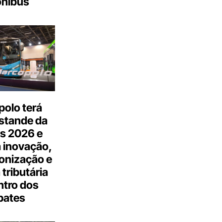
ônibus
olo terá
stande da
s 2026 e
 inovação,
onização e
tributária
ntro dos
bates