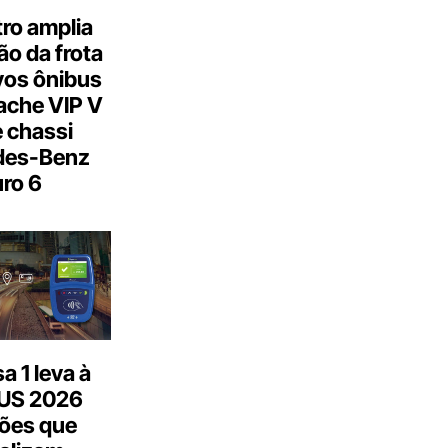
ro amplia
o da frota
os ônibus
ache VIP V
 chassi
des-Benz
ro 6
 1 leva à
US 2026
ões que