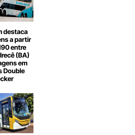
 destaca
s a partir
190 entre
Irecê (BA)
agens em
s Double
cker