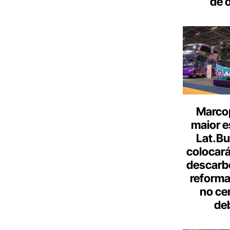
de 
Marcop
maior e
Lat.Bu
colocará
descarb
reforma 
no ce
de