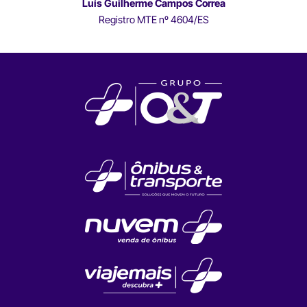
Luís Guilherme Campos Correa
Registro MTE nº 4604/ES