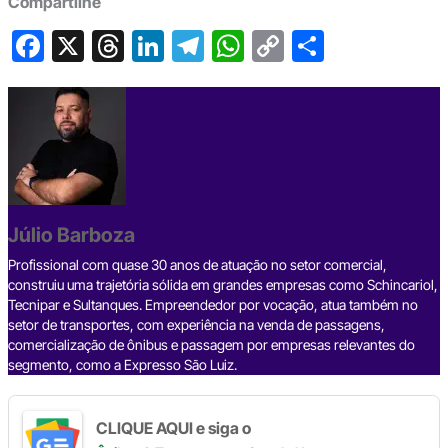
Compartilhe
F
X
T
Li
T
W
C
S
a
hr
n
el
h
o
h
c
e
ke
e
at
p
ar
e
a
dI
gr
s
y
e
b
d
n
a
A
Li
o
s
m
p
n
o
p
k
Júlio Barboza
k
Profissional com quase 30 anos de atuação no setor comercial,
construiu uma trajetória sólida em grandes empresas como Schincariol,
Tecnipar e Sultanques. Empreendedor por vocação, atua também no
setor de transportes, com experiência na venda de passagens,
comercialização de ônibus e passagem por empresas relevantes do
segmento, como a Expresso São Luiz.
CLIQUE AQUI e siga o