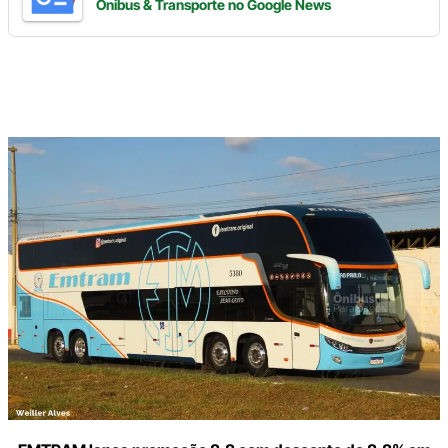
Ônibus & Transporte
no Google News
Digite
aqui
o
seu
e-
mail