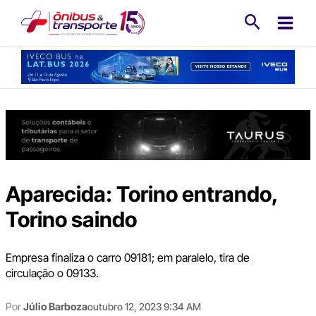
Ir
Pesquisa
para
o
conteúdo
Aparecida: Torino entrando,
Torino saindo
Empresa finaliza o carro 09181; em paralelo, tira de
circulação o 09133.
Por
Júlio Barboza
outubro 12, 2023 9:34 AM