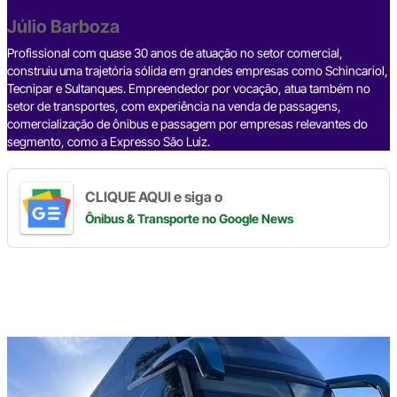
o
s
m
p
n
o
p
k
Júlio Barboza
k
Profissional com quase 30 anos de atuação no setor comercial,
construiu uma trajetória sólida em grandes empresas como Schincariol,
Tecnipar e Sultanques. Empreendedor por vocação, atua também no
setor de transportes, com experiência na venda de passagens,
comercialização de ônibus e passagem por empresas relevantes do
segmento, como a Expresso São Luiz.
CLIQUE AQUI e siga o
Ônibus & Transporte
no Google News
Digite
aqui
o