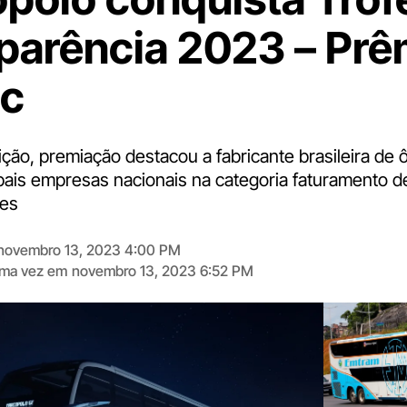
parência 2023 – Prê
ac
ição, premiação destacou a fabricante brasileira de
pais empresas nacionais na categoria faturamento d
ões
novembro 13, 2023 4:00 PM
tima vez em
novembro 13, 2023 6:52 PM
Digite
aqui
o
seu
e-
mail