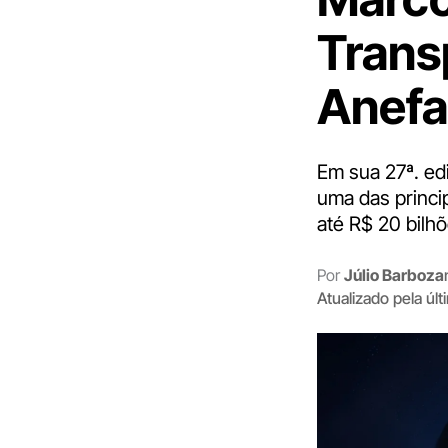
Trans
Anef
Em sua 27ª. ed
uma das princi
até R$ 20 bilh
Por
Júlio Barboza
Atualizado pela úl