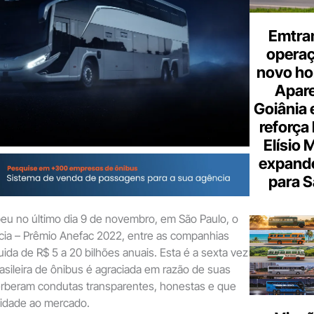
Emtra
opera
novo hor
Apare
Goiânia e
reforça 
Elísio 
expande
para S
eu no último dia 9 de novembro, em São Paulo, o
cia – Prêmio Anefac 2022, entre as companhias
uida de R$ 5 a 20 bilhões anuais. Esta é a sexta vez
rasileira de ônibus é agraciada em razão de suas
verberam condutas transparentes, honestas e que
lidade ao mercado.