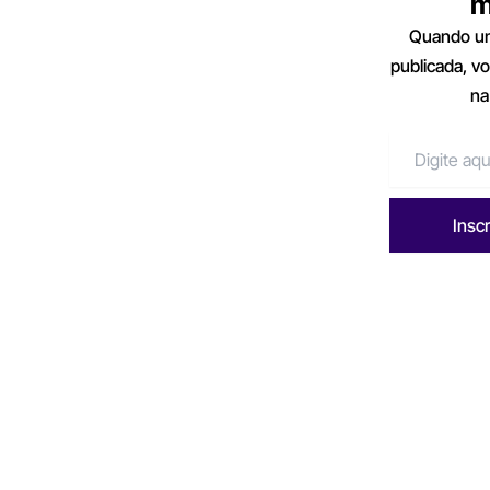
m
Quando um
publicada, v
na
Insc