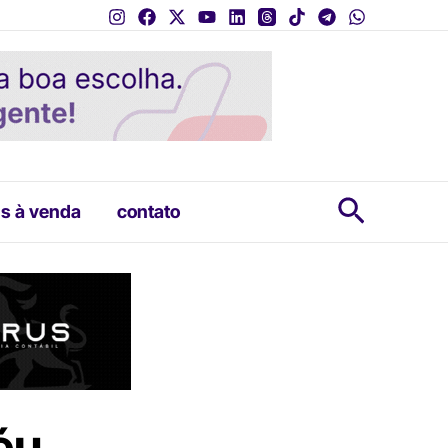
Pesquis
s à venda
contato
éu