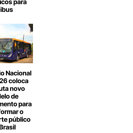
icos para
ibus
o Nacional
26 coloca
uta novo
elo de
mento para
formar o
te público
Brasil