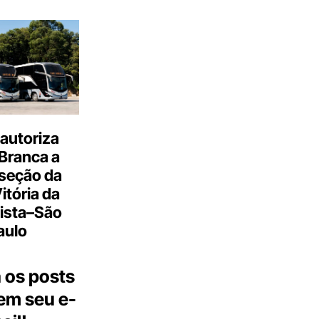
autoriza
Branca a
 seção da
Vitória da
ista–São
aulo
 os posts
 em seu e-