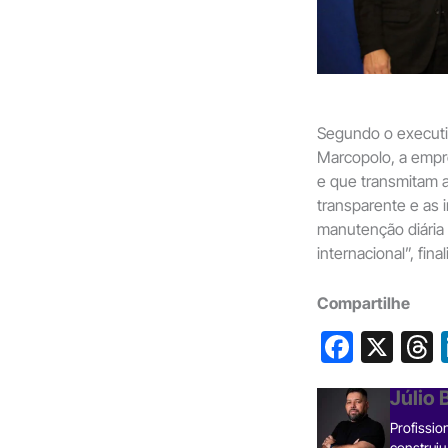
Segundo o executiv
Marcopolo, a empr
e que transmitam a
transparente e as 
manutenção diária
internacional”, final
Compartilhe
F
X
a
h
Júlio
c
Profissio
e
construiu