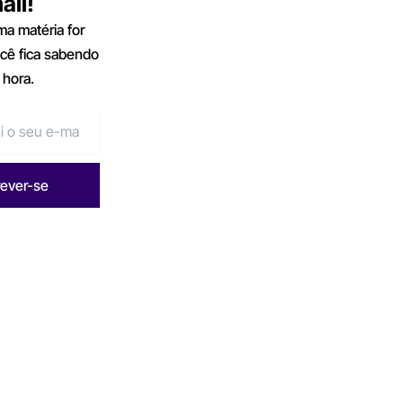
ail!
a matéria for
ocê fica sabendo
 hora.
rever-se