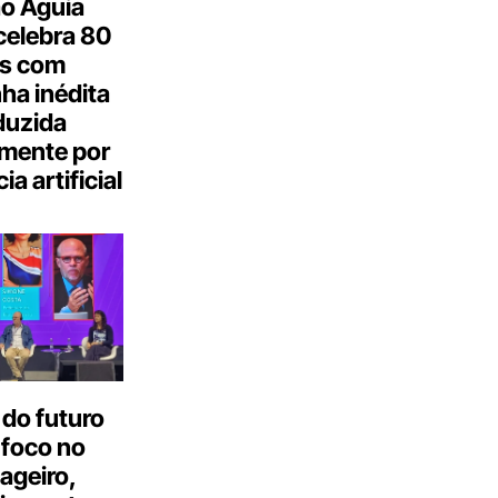
o Águia
celebra 80
s com
a inédita
duzida
lmente por
ia artificial
do futuro
 foco no
ageiro,