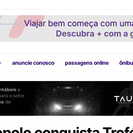
anuncie conosco
passagens online
ônibu
polo conquista Trof