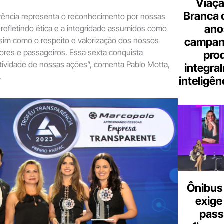
Viaçã
Branca 
rência representa o reconhecimento por nossas
ano
, refletindo ética e a integridade assumidos como
campanh
sim como o respeito e valorização dos nossos
dores e passageiros. Essa sexta conquista
pro
tividade de nossas ações”, comenta Pablo Motta,
integra
.
inteligênc
Ônibus 
exige
pass