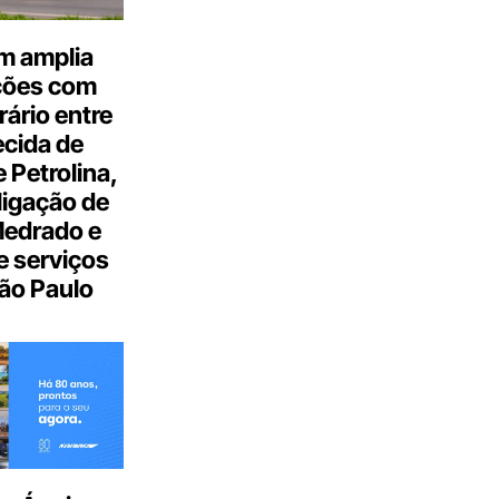
m amplia
ções com
ário entre
cida de
 Petrolina,
ligação de
Medrado e
 serviços
ão Paulo