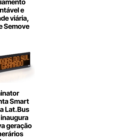
ciamento
ntável e
ade viária,
e Semove
inator
nta Smart
a Lat.Bus
 inaugura
a geração
inerários