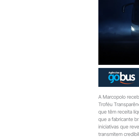
A Marcopolo receb
Troféu Transparên
que têm receita líq
que a fabricante b
iniciativas que re
transmitem credibi