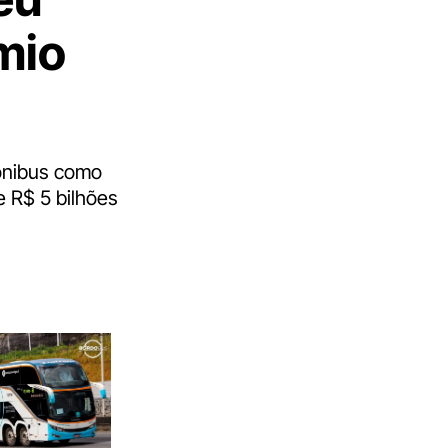
mio
 ônibus como
e R$ 5 bilhões