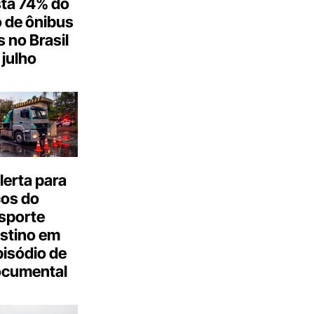
ta 74% do
 de ônibus
s no Brasil
julho
erta para
cos do
sporte
stino em
isódio de
ocumental