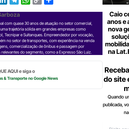
r
n
el
h
o
h
Caio c
 Barboza
e
ke
e
at
p
ar
anos e 
nal com quase 30 anos de atuação no setor comercial,
a
dI
gr
s
y
e
nova g
 uma trajetória sólida em grandes empresas como
d
n
a
A
Li
ol, Tecnipar e Sultanques. Empreendedor por vocação,
soluç
ém no setor de transportes, com experiência na venda
m
p
n
mobilid
gens, comercialização de ônibus e passagem por
na Lat
 relevantes do segmento, como a Expresso São Luiz.
p
k
Receba
UE AQUI e siga o
do site
us & Transporte
no Google News
m
Quando um
publicada, v
na