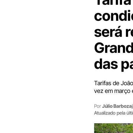
condi
será 
Grand
das p
Tarifas de Joã
vez em março 
Por
Júlio Barboza
Atualizado pela úl