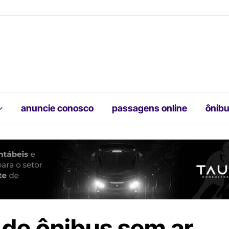
anuncie conosco
passagens online
ônibu
a de ônibus sem ar