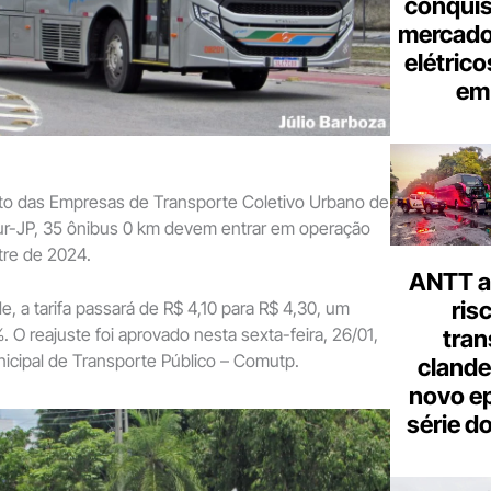
conquis
mercado
elétrico
em 
to das Empresas de Transporte Coletivo Urbano de
tur-JP, 35 ônibus 0 km devem entrar em operação
tre de 2024.
ANTT al
ris
 a tarifa passará de R$ 4,10 para R$ 4,30, um
 O reajuste foi aprovado nesta sexta-feira, 26/01,
tran
icipal de Transporte Público – Comutp.
clande
novo ep
série d