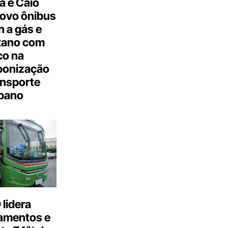
a e Caio
ovo ônibus
 a gás e
tano com
co na
bonização
ansporte
bano
lidera
amentos e