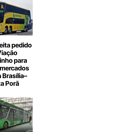
eita pedido
Viação
inho para
 mercados
a Brasília–
a Porã