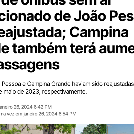
cionado de João Pe
reajustada; Campina
e também terá aum
assagens
o Pessoa e Campina Grande haviam sido reajustadas 
e maio de 2023, respectivamente.
janeiro 26, 2024 6:42 PM
tima vez em
janeiro 26, 2024 6:54 PM
Digite
aqui