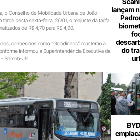
Scani
lançam n
na, o Conselho de Mobilidade Urbana de João
Padron
tarde desta sexta-feira, 26/01, o reajuste da tarifa
biome
matizados de R$ 4,70 para R$ 4,90.
fo
descar
zados, conhecidos como “Geladinhos” manterão a
do tr
 conforme informou a Superintendência Executiva de
ur
 – Semob-JP.
BYD 
emplac