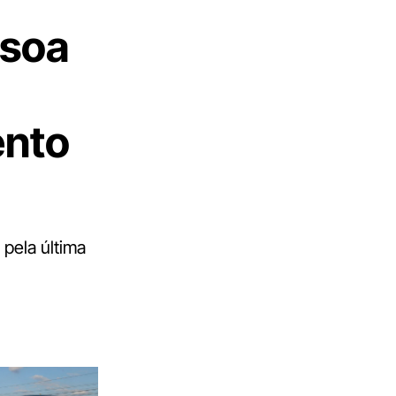
ssoa
ento
pela última