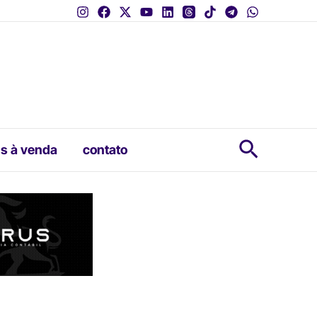
Pesquis
s à venda
contato