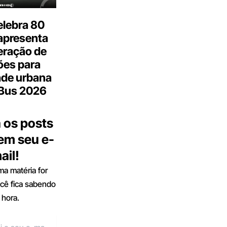
elebra 80
apresenta
eração de
ões para
ade urbana
.Bus 2026
 os posts
 em seu e-
ail!
a matéria for
ocê fica sabendo
 hora.