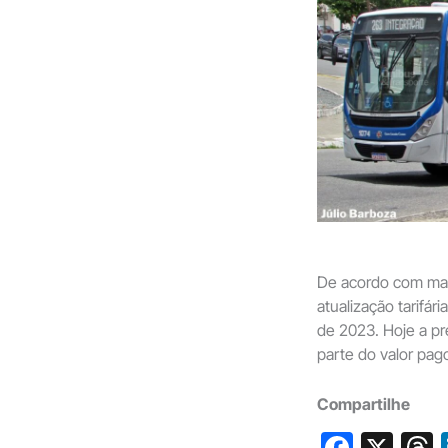
De acordo com mat
atualização tarifá
de 2023. Hoje a pr
parte do valor pag
Compartilhe
F
X