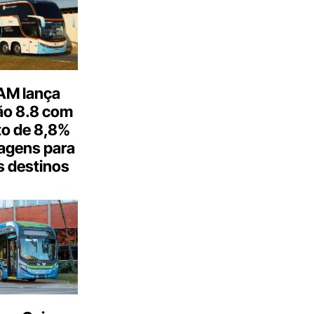
M lança
o 8.8 com
o de 8,8%
agens para
s destinos