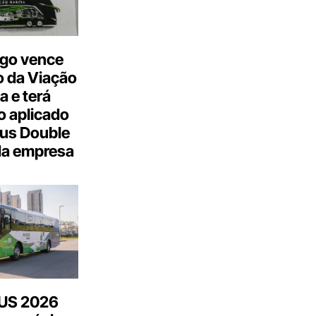
go vence
 da Viação
a e terá
 aplicado
us Double
da empresa
US 2026