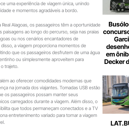
ece uma experiência de viagem única, unindo
didade e momentos agradáveis a bordo.
Busólo
 Real Alagoas, os passageiros têm a oportunidade
concurso
as paisagens ao longo do percurso, seja nas praias
Garci
lagoas ou nos cenários encantadores de
disso, a viagem proporciona momentos de
desenho
itindo que os passageiros desfrutem de uma água
em ônib
uentinho ou simplesmente aproveitem para
Decker 
o trajeto.
i além ao oferecer comodidades modernas que
ença na jornada dos viajantes. Tomadas USB estão
que os passageiros possam manter seus
ônicos carregados durante a viagem. Além disso, o
sibilita que todos permaneçam conectados e a TV
ona entretenimento variado para tornar a viagem
el.
LAT.B