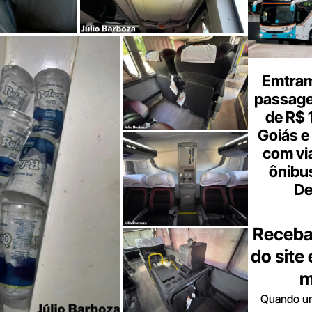
Emtram
passagen
de R$ 
Goiás e 
com vi
ônibu
De
Receba
do site
m
Quando um