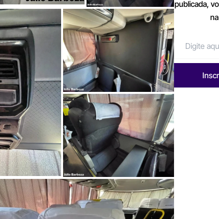
publicada, v
na
Insc