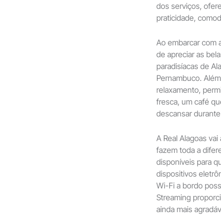
dos serviços, ofer
praticidade, como
Ao embarcar com a
de apreciar as bel
paradisíacas de A
Pernambuco. Além 
relaxamento, perm
fresca, um café q
descansar durante 
A Real Alagoas va
fazem toda a difer
disponíveis para 
dispositivos eletr
Wi-Fi a bordo pos
Streaming proporci
ainda mais agradáv