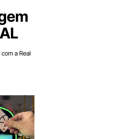
agem
-AL
r com a Real