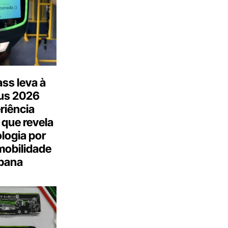
ss leva à
us 2026
riência
 que revela
logia por
mobilidade
bana