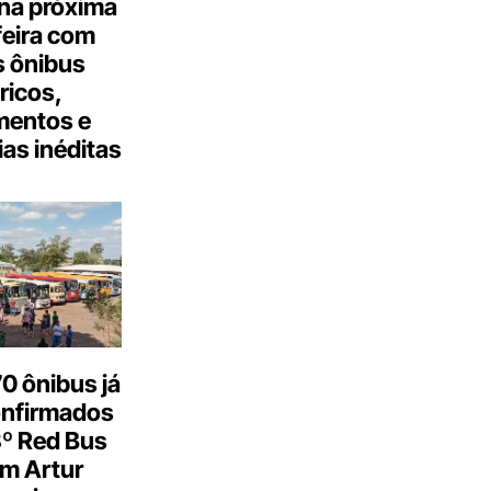
na próxima
feira com
 ônibus
tricos,
mentos e
as inéditas
0 ônibus já
onfirmados
3º Red Bus
m Artur