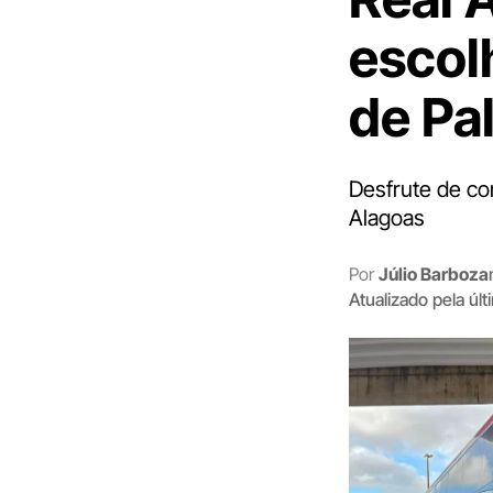
escol
de Pa
Desfrute de co
Alagoas
Por
Júlio Barboza
Atualizado pela úl