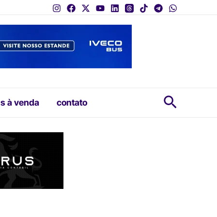
Pesquis
s à venda
contato