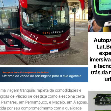
Autopa
Lat.B
expe
imersiva
a tecno
trás da 
ur
ma viagem tranquila, repleta de comodidades e
lagoas de Viação se destaca como a escolha certa
re Palmares, em Pernambuco, e Maceió, em Alagoas.
ida por seu comprometimento com a qualidade