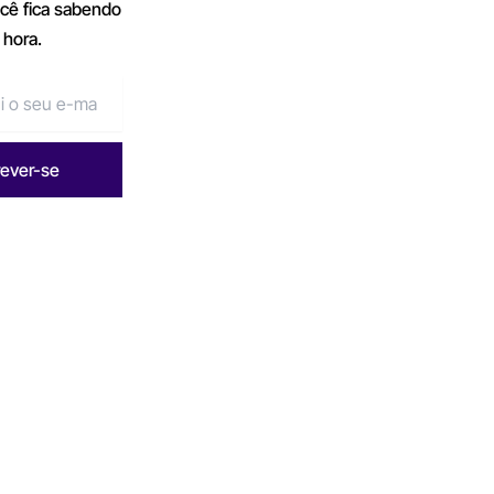
ocê fica sabendo
 hora.
rever-se