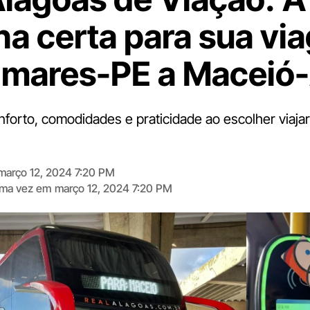
ha certa para sua vi
lmares-PE a Maceió
nforto, comodidades e praticidade ao escolher viaja
março 12, 2024 7:20 PM
tima vez em
março 12, 2024 7:20 PM
Digite
aqui
o
seu
e-
mail