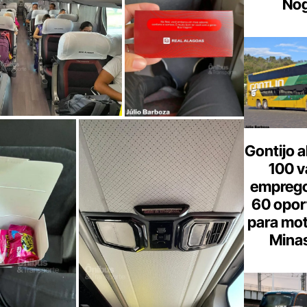
Nog
Gontijo a
100 v
emprego
60 opor
para mot
Minas