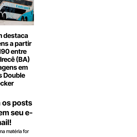
 destaca
s a partir
190 entre
Irecê (BA)
agens em
s Double
cker
 os posts
 em seu e-
ail!
a matéria for