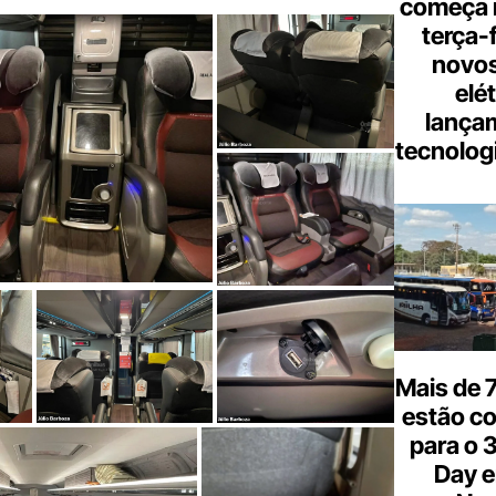
começa 
terça-
novos
elé
lança
tecnologi
Mais de 7
estão c
para o 
Day e