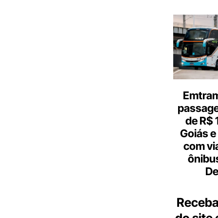
Emtram
passagen
de R$ 
Goiás e 
com vi
ônibu
De
Receba
do site