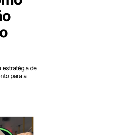
ão
 o
 estratégia de
nto para a