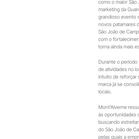
como o maior São 
marketing da Guana
grandioso evento
novos patamares d
São João de Campi
com o fortalecimen
torna ainda mais es
Durante o período 
de atividades no lo
intuito de reforça
marca já se consol
locais.
Mont’Alverne ress
às oportunidades d
buscando estreitar
do São João de Ca
pelas quais a emp