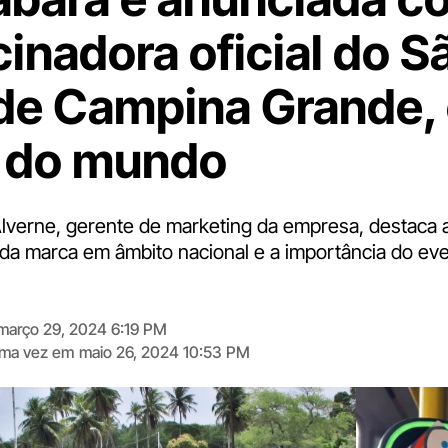
cinadora oficial do S
de Campina Grande,
 do mundo
lverne, gerente de marketing da empresa, destaca a
 da marca em âmbito nacional e a importância do eve
março 29, 2024 6:19 PM
tima vez em
maio 26, 2024 10:53 PM
Digite
aqui
o