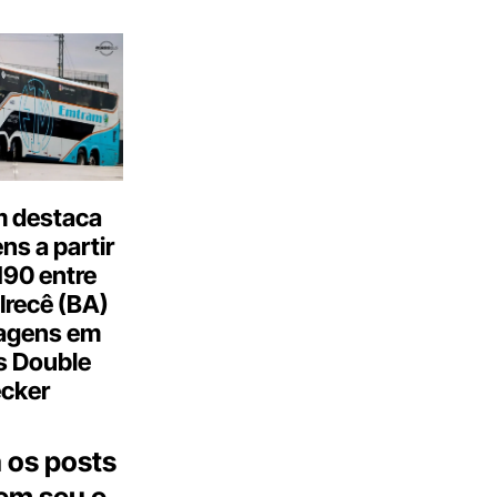
 destaca
s a partir
190 entre
Irecê (BA)
agens em
s Double
cker
 os posts
 em seu e-