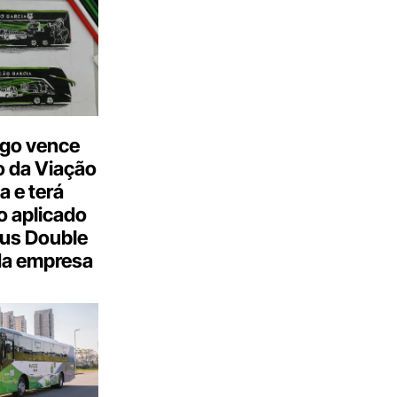
go vence
 da Viação
a e terá
 aplicado
us Double
da empresa