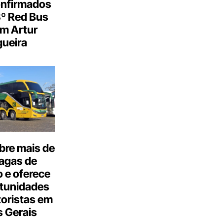
onfirmados
3º Red Bus
m Artur
ueira
bre mais de
agas de
 e oferece
tunidades
oristas em
 Gerais