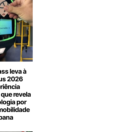
ss leva à
us 2026
riência
 que revela
logia por
mobilidade
bana