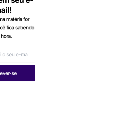
ail!
a matéria for
ocê fica sabendo
 hora.
rever-se