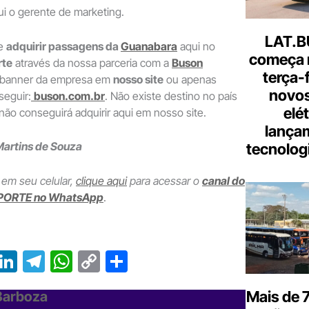
lui o gerente de marketing.
LAT.B
de
adquirir passagens da
Guanabara
aqui no
começa 
rte
através da nossa parceria com a
Buson
terça-
o banner da empresa em
nosso site
ou apenas
novos
seguir:
buson.com.br
. Não existe destino no país
elé
 não conseguirá adquirir aqui em nosso site.
lança
artins de Souza
tecnologi
 em seu celular,
clique aqui
para acessar o
canal do
PORTE no WhatsApp
.
T
Li
T
W
C
S
r
n
el
h
o
h
Mais de 7
 Barboza
e
ke
e
at
p
ar