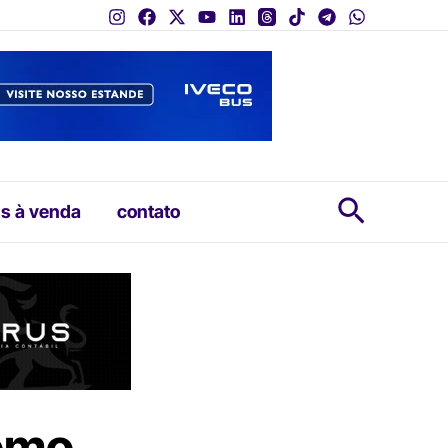
Pesquis
s à venda
contato
omo