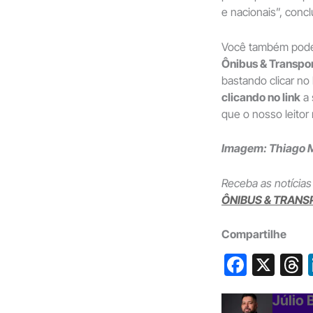
e nacionais”, conc
Você também po
Ônibus & Transpo
bastando clicar n
clicando no link
a 
que o nosso leitor
Imagem: Thiago M
Receba as notícias
ÔNIBUS & TRANS
Compartilhe
F
X
a
h
Júlio
c