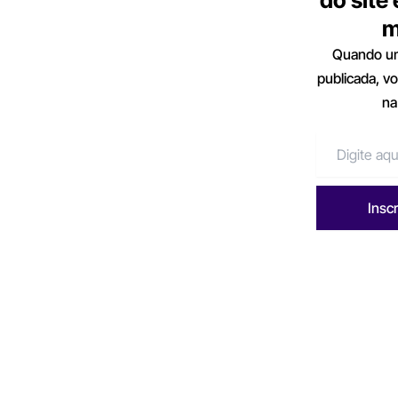
m
Quando um
publicada, v
na
Insc