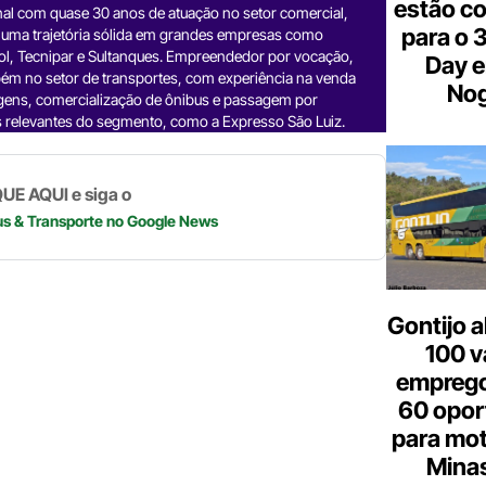
estão c
nal com quase 30 anos de atuação no setor comercial,
a
dI
gr
s
y
e
para o 
 uma trajetória sólida em grandes empresas como
d
n
a
A
Li
ol, Tecnipar e Sultanques. Empreendedor por vocação,
Day e
ém no setor de transportes, com experiência na venda
m
p
n
Nog
gens, comercialização de ônibus e passagem por
 relevantes do segmento, como a Expresso São Luiz.
p
k
UE AQUI e siga o
us & Transporte
no Google News
Gontijo a
100 v
emprego
60 opor
para mot
Minas