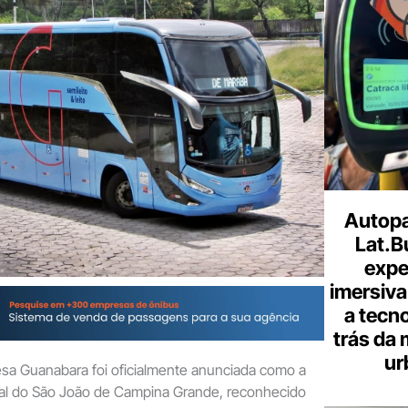
seu
e-
mail
Autopa
Lat.B
expe
imersiva
a tecno
trás da 
ur
a Guanabara foi oficialmente anunciada como a
cial do São João de Campina Grande, reconhecido