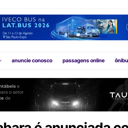
anuncie conosco
passagens online
ônibu
bara é anunciada c