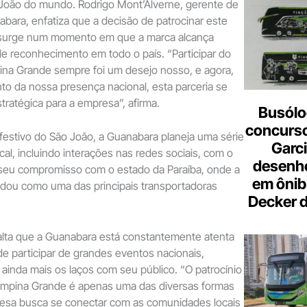
João do mundo. Rodrigo Mont’Alverne, gerente de
bara, enfatiza que a decisão de patrocinar este
 surge num momento em que a marca alcança
e reconhecimento em todo o país. “Participar do
na Grande sempre foi um desejo nosso, e agora,
to da nossa presença nacional, esta parceria se
tratégica para a empresa”, afirma.
Busólo
concurso
festivo do São João, a Guanabara planeja uma série
Garci
cal, incluindo interações nas redes sociais, com o
desenho
r seu compromisso com o estado da Paraíba, onde a
em ônib
idou como uma das principais transportadoras
Decker 
alta que a Guanabara está constantemente atenta
e participar de grandes eventos nacionais,
 ainda mais os laços com seu público. “O patrocínio
mpina Grande é apenas uma das diversas formas
resa busca se conectar com as comunidades locais