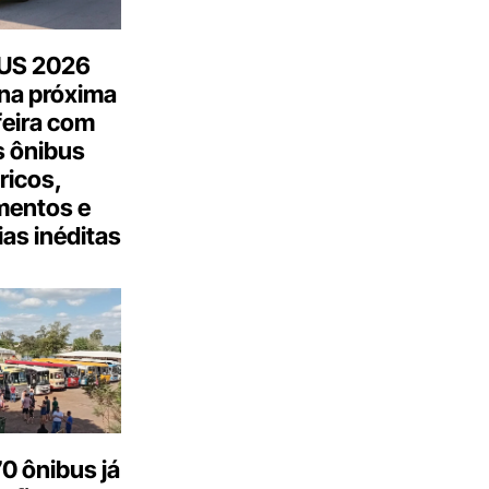
US 2026
na próxima
feira com
 ônibus
tricos,
mentos e
as inéditas
0 ônibus já