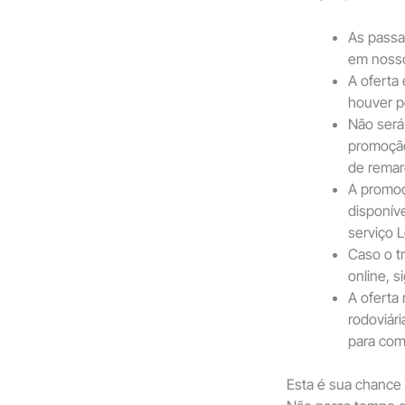
As passa
em nosso 
A oferta 
houver p
Não será
promoção
de remarc
A promoç
disponíve
serviço L
Caso o t
online, s
A oferta
rodoviár
para com
Esta é sua chance 