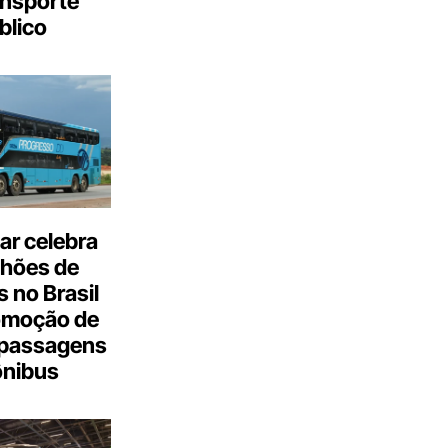
ansporte
blico
ar celebra
lhões de
 no Brasil
omoção de
passagens
ônibus