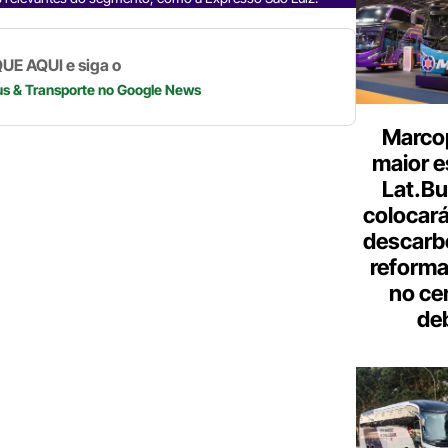
p
k
UE AQUI e siga o
us & Transporte
no Google News
Marcop
maior e
Lat.Bu
colocará
descarb
reforma 
no ce
de