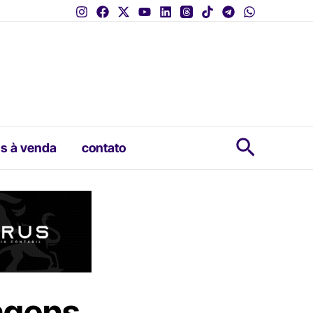
Pesquis
s à venda
contato
agens