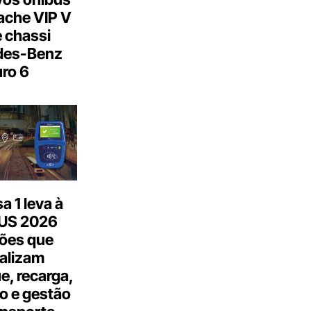
ache VIP V
 chassi
des-Benz
ro 6
 1 leva à
US 2026
ões que
talizam
, recarga,
o e gestão