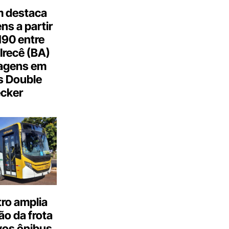
 destaca
s a partir
190 entre
Irecê (BA)
agens em
s Double
cker
ro amplia
o da frota
os ônibus