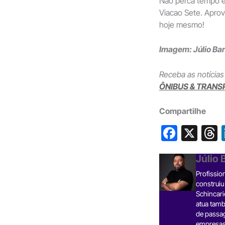
Não perca tempo e
Viacao Sete. Aprov
hoje mesmo!
Imagem: Júlio Ba
Receba as notícias
ÔNIBUS & TRANS
Compartilhe
F
X
a
h
Júlio
c
Profissio
e
construiu
b
Schincari
atua tamb
o
s
de passa
empresas