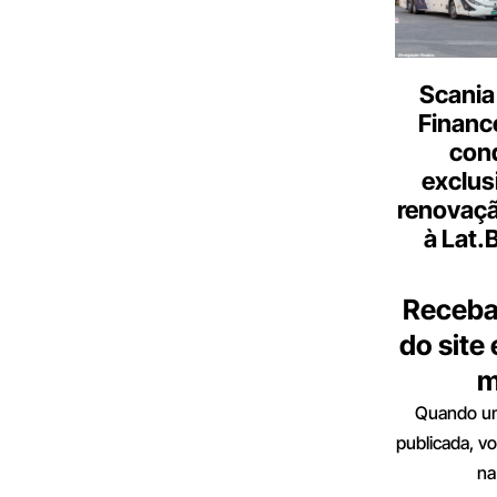
Scania
Finance
con
exclus
renovaçã
à Lat.
Receba
do site
m
Quando um
publicada, v
na