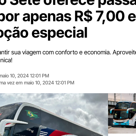
 por apenas R$ 7,00 
ção especial
antir sua viagem com conforto e economia. Aproveit
nica!
maio 10, 2024 12:01 PM
tima vez em
maio 10, 2024 12:01 PM
Digite
aqui
o
seu
e-
mail