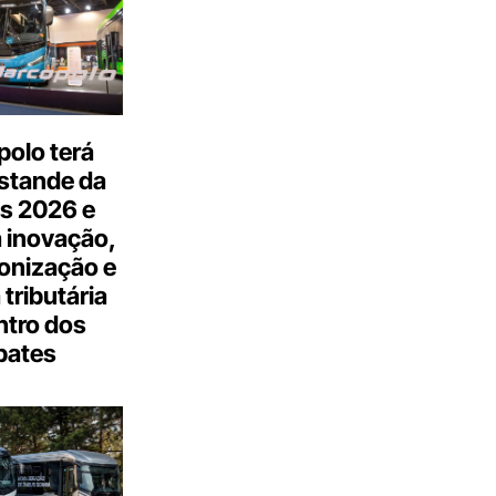
olo terá
stande da
s 2026 e
 inovação,
onização e
tributária
ntro dos
bates