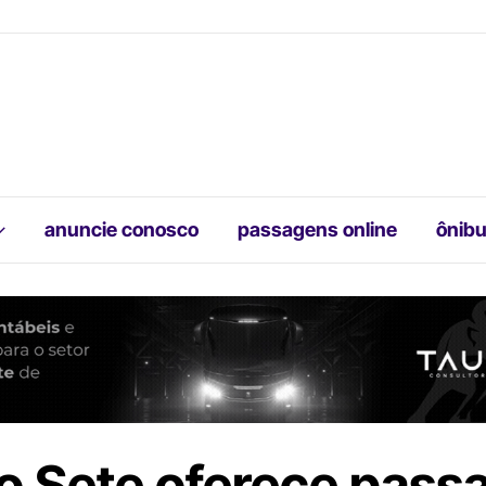
anuncie conosco
passagens online
ônibu
o Sete oferece pass