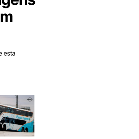
em
e esta