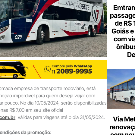
Emtram
passagen
de R$ 
Goiás e 
com vi
ônibu
De
omada empresa de transporte rodoviário, está
oção imperdível para quem deseja viajar com
 pouco. No dia 10/05/2024, serão disponibilizadas
as R$ 7,00 em seu site oficial
com.br
, válidas para viagens até o dia 31/05/2024.
Via Met
renovaçã
condições da promoção:
com nov