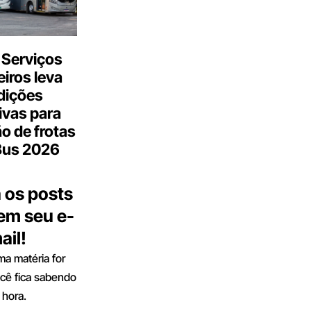
 Serviços
iros leva
dições
ivas para
o de frotas
Bus 2026
 os posts
 em seu e-
ail!
a matéria for
ocê fica sabendo
 hora.