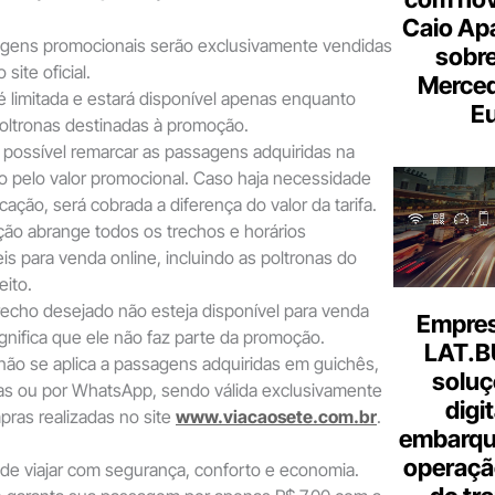
Caio Ap
gens promocionais serão exclusivamente vendidas
sobre
site oficial.
Merce
é limitada e estará disponível apenas enquanto
Eu
oltronas destinadas à promoção.
 possível remarcar as passagens adquiridas na
 pelo valor promocional. Caso haja necessidade
ação, será cobrada a diferença do valor da tarifa.
ão abrange todos os trechos e horários
is para venda online, incluindo as poltronas do
eito.
recho desejado não esteja disponível para venda
Empresa
ignifica que ele não faz parte da promoção.
LAT.B
 não se aplica a passagens adquiridas em guichês,
soluç
ias ou por WhatsApp, sendo válida exclusivamente
digi
pras realizadas no site
www.viacaosete.com.br
.
embarque
operaçã
de viajar com segurança, conforto e economia.