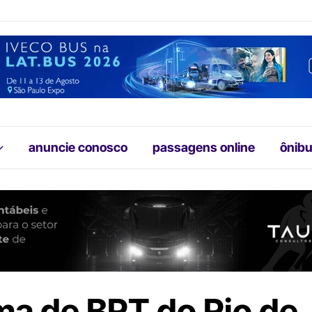
anuncie conosco
passagens online
ônibu
ma de BRT do Rio de