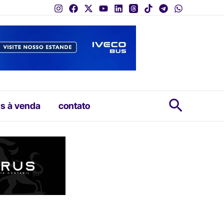
Pesquis
s à venda
contato