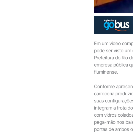
Em um vídeo compar
pode ser visto um
Prefeitura do Rio 
empresa pública qu
fluminense.
Conforme apresent
carroceria produzi
suas configuraçõe
integram a frota d
com vidros colados
pega-mão nos balaú
portas de ambos os 