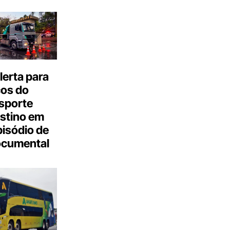
erta para
cos do
sporte
stino em
isódio de
ocumental