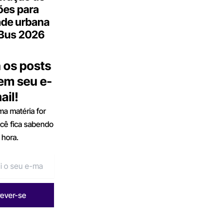
ões para
ade urbana
.Bus 2026
 os posts
 em seu e-
ail!
a matéria for
ocê fica sabendo
 hora.
rever-se