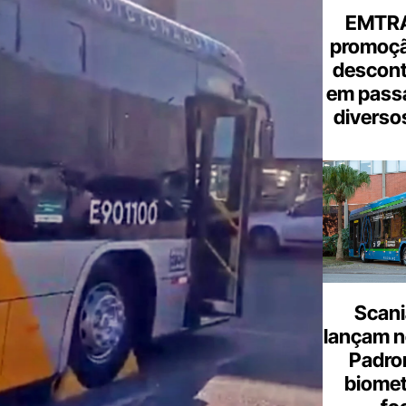
EMTRA
promoçã
descont
em pass
diverso
Scani
lançam n
Padron
biome