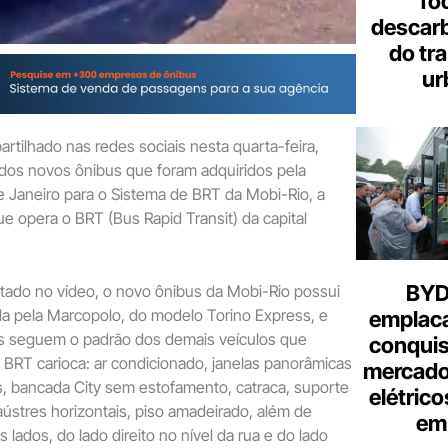
fo
descar
do tr
ur
tilhado nas redes sociais nesta quarta-feira,
 dos novos ônibus que foram adquiridos pela
de Janeiro para o Sistema de BRT da Mobi-Rio, a
e opera o BRT (Bus Rapid Transit) da capital
BYD 
ado no vídeo, o novo ônibus da Mobi-Rio possui
da pela Marcopolo, do modelo Torino Express, e
emplac
s seguem o padrão dos demais veículos que
conquis
o BRT carioca: ar condicionado, janelas panorâmicas
mercado
, bancada City sem estofamento, catraca, suporte
elétrico
stres horizontais, piso amadeirado, além de
em 
lados, do lado direito no nível da rua e do lado