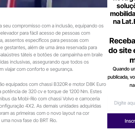
soluç
mobilid
na Lat
ma seu compromisso com a inclusão, equipando os
elevador para fácil acesso de pessoas com
Receba
da, assentos específicos para pessoas com
s e gestantes, além de uma área reservada para
do site
Balaústres táteis e botões de campainha em braile
m
das inclusivas, assegurando que todos os
Quando um
m viajar com conforto e segurança.
publicada, v
ão equipados com chassi B320R e motor D8K Euro
na
a potência de 320 cv e torque de 1200 Nm. Estes
nibus da Mobi-Rio com chassi Volvo e carroceria
onfiguração 4X2. As demais unidades adquiridas
foram as primeiras com o novo layout na cor
 uma nova fase do BRT Rio.
Insc