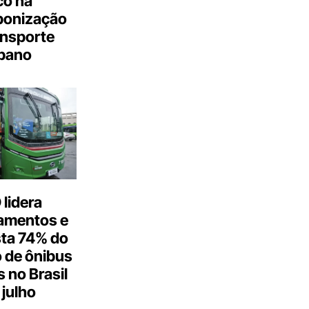
co na
bonização
ansporte
bano
lidera
amentos e
ta 74% do
 de ônibus
s no Brasil
julho