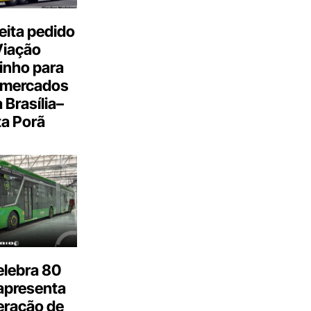
eita pedido
Viação
inho para
 mercados
a Brasília–
a Porã
elebra 80
apresenta
eração de