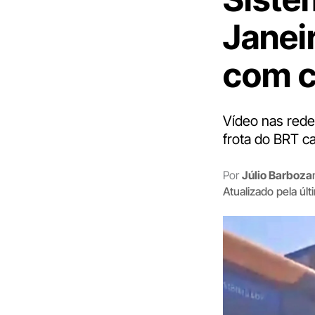
Janei
com c
Vídeo nas rede
frota do BRT c
Por
Júlio Barboza
Atualizado pela úl