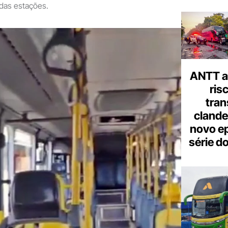
 das estações.
ANTT al
ris
tran
clande
novo ep
série d