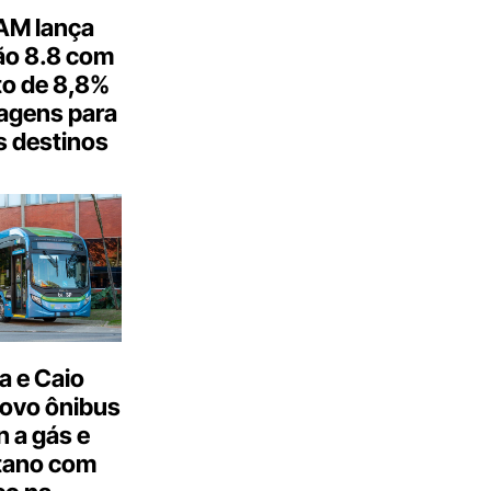
M lança
o 8.8 com
o de 8,8%
agens para
s destinos
a e Caio
ovo ônibus
 a gás e
tano com