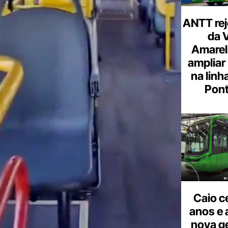
ANTT rej
da 
Amarel
ampliar
na linh
Pont
Caio c
anos e 
nova g