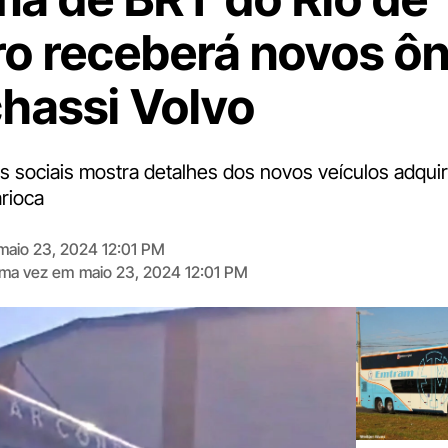
ro receberá novos ô
hassi Volvo
s sociais mostra detalhes dos novos veículos adquir
arioca
maio 23, 2024 12:01 PM
tima vez em
maio 23, 2024 12:01 PM
Digite
aqui
o
seu
e-
mail