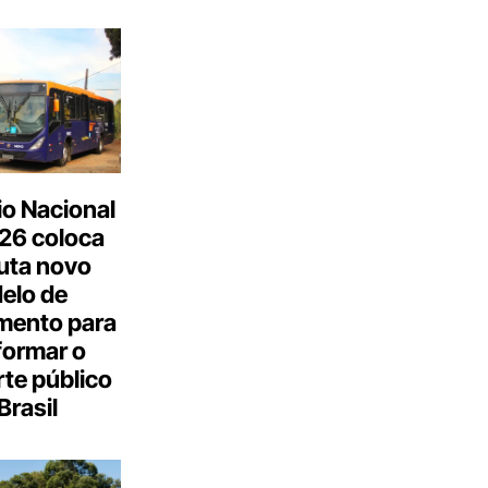
o Nacional
26 coloca
uta novo
elo de
mento para
formar o
te público
Brasil