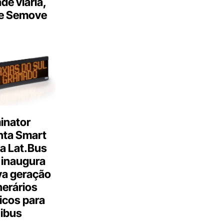
ade viária,
e Semove
inator
nta Smart
a Lat.Bus
 inaugura
a geração
inerários
icos para
ibus