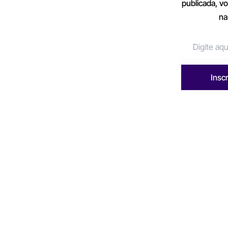
publicada, v
na
Insc