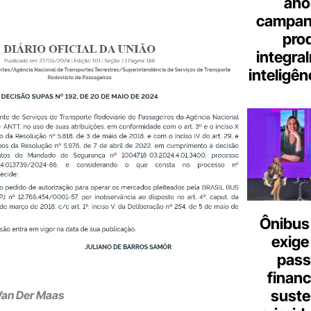
ano
campanh
pro
integra
inteligênc
Ônibus 
exige
pass
finan
suste
Wan Der Maas