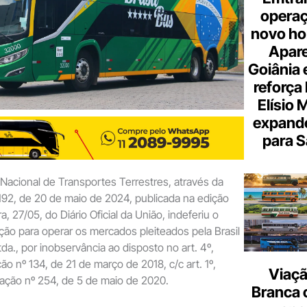
opera
novo hor
Apare
Goiânia e
reforça 
Elísio 
expande
para S
acional de Transportes Terrestres, através da
92, de 20 de maio de 2024, publicada na edição
, 27/05, do Diário Oficial da União, indeferiu o
ção para operar os mercados pleiteados pela Brasil
da., por inobservância ao disposto no art. 4º,
ão nº 134, de 21 de março de 2018, c/c art. 1º,
Viaçã
eração nº 254, de 5 de maio de 2020.
Branca 