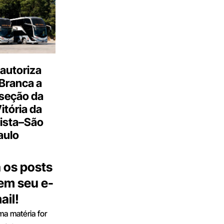
autoriza
Branca a
 seção da
Vitória da
ista–São
aulo
 os posts
 em seu e-
ail!
a matéria for