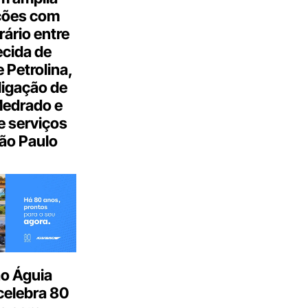
ções com
ário entre
cida de
 Petrolina,
ligação de
Medrado e
 serviços
ão Paulo
o Águia
celebra 80