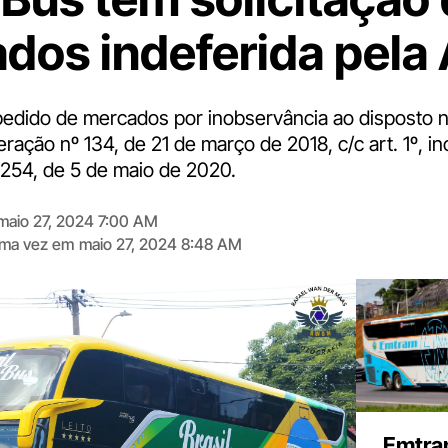
dos indeferida pela
edido de mercados por inobservância ao disposto no
eração nº 134, de 21 de março de 2018, c/c art. 1º, in
 254, de 5 de maio de 2020.
maio 27, 2024 7:00 AM
tima vez em
maio 27, 2024 8:48 AM
Digite
aqui
o
seu
e-
mail
Emtra