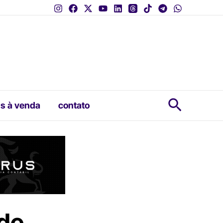
Pesquis
s à venda
contato
 de