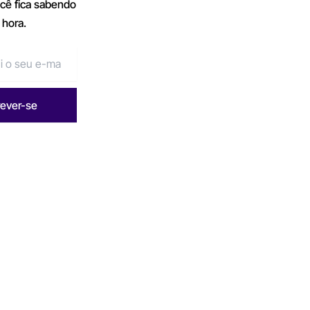
ocê fica sabendo
 hora.
rever-se