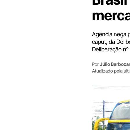
merca
Agência nega p
caput, da Delib
Deliberação nº
Por
Júlio Barboza
Atualizado pela úl