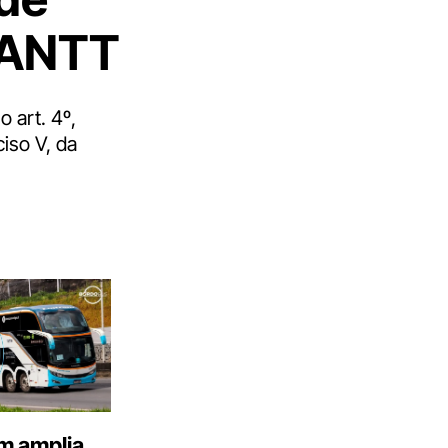
 ANTT
 art. 4º,
ciso V, da
m amplia