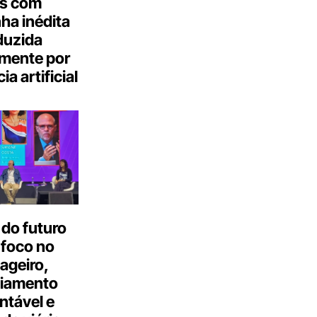
s com
a inédita
duzida
lmente por
ia artificial
do futuro
 foco no
ageiro,
ciamento
ntável e