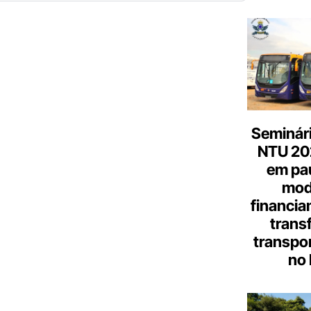
Seminári
NTU 20
em pa
mod
financia
trans
transpor
no 