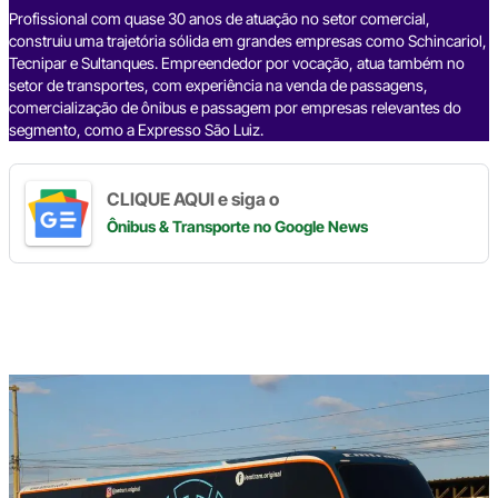
k
Profissional com quase 30 anos de atuação no setor comercial,
construiu uma trajetória sólida em grandes empresas como Schincariol,
Tecnipar e Sultanques. Empreendedor por vocação, atua também no
setor de transportes, com experiência na venda de passagens,
comercialização de ônibus e passagem por empresas relevantes do
segmento, como a Expresso São Luiz.
CLIQUE AQUI e siga o
Ônibus & Transporte
no Google News
Digite
aqui
o
seu
e-
mail