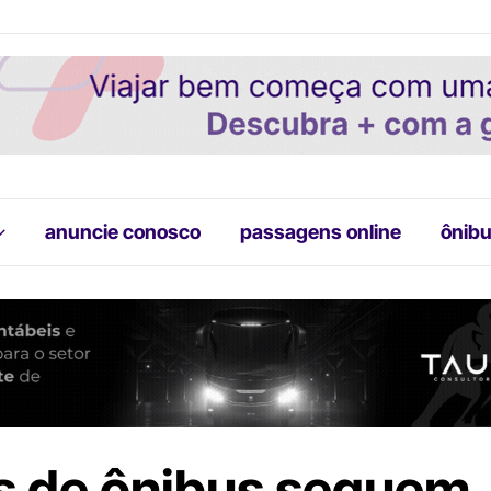
anuncie conosco
passagens online
ônibu
s de ônibus seguem