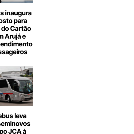
s inaugura
osto para
 do Cartão
 Arujá e
tendimento
ssageiros
bus leva
seminovos
po JCA à