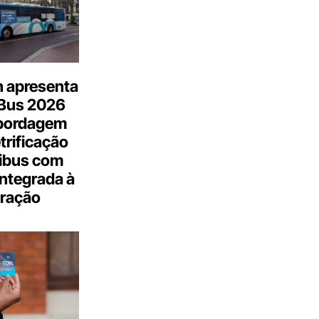
n apresenta
.Bus 2026
bordagem
trificação
ibus com
integrada à
ração