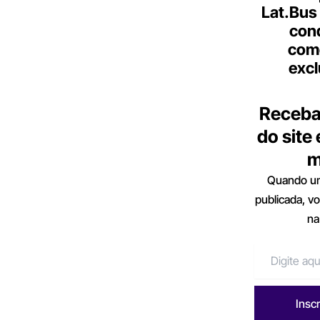
Lat.Bus
con
come
excl
Receba
do site
m
Quando um
publicada, v
na
Insc