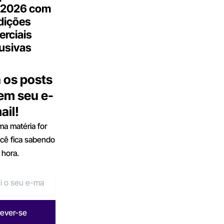
 2026 com
dições
rciais
usivas
 os posts
 em seu e-
ail!
a matéria for
ocê fica sabendo
 hora.
rever-se