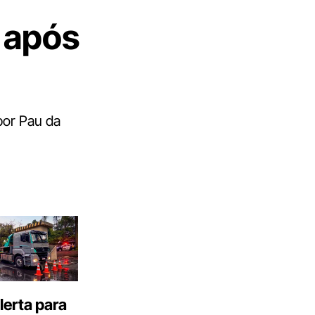
 após
por Pau da
erta para