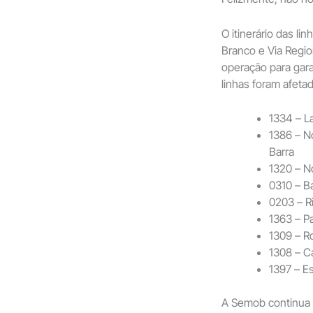
O itinerário das li
Branco e Via Regi
operação para gara
linhas foram afeta
1334 – La
1386 – No
Barra
1320 – N
0310 – Ba
0203 – Ri
1363 – P
1309 – Ro
1308 – C
1397 – E
A Semob continua 