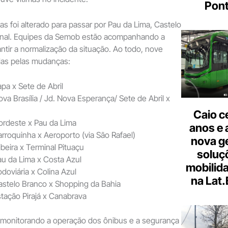
Pont
nhas foi alterado para passar por Pau da Lima, Castelo
onal. Equipes da Semob estão acompanhando a
ntir a normalização da situação. Ao todo, nove
das pelas mudanças:
pa x Sete de Abril
va Brasília / Jd. Nova Esperança/ Sete de Abril x
Caio c
ordeste x Pau da Lima
anos e 
rroquinha x Aeroporto (via São Rafael)
nova g
beira x Terminal Pituaçu
soluç
au da Lima x Costa Azul
mobilid
doviária x Colina Azul
na Lat
astelo Branco x Shopping da Bahia
stação Pirajá x Canabrava
monitorando a operação dos ônibus e a segurança