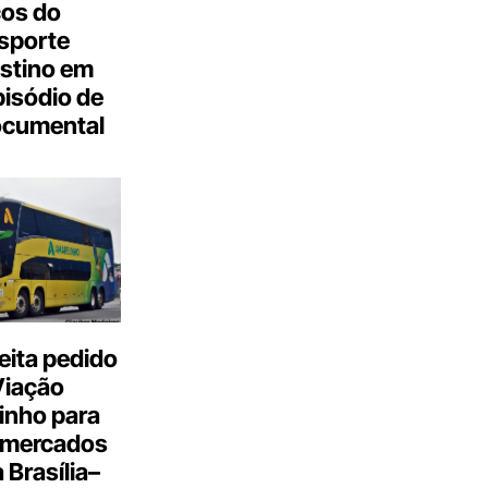
cos do
sporte
stino em
isódio de
ocumental
eita pedido
Viação
inho para
 mercados
a Brasília–