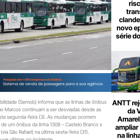
ris
tran
clande
novo ep
série d
bilidade (Semob) informa que as linhas de ônibus
ANTT rej
o Marcos continuam a ser desviadas desde as
da 
esta segunda-feira (3). As mudanças ocorrem
Amarel
 de um ônibus da linha 1308 – Castelo Branco x
ampliar
via São Rafael) na última sexta-feira (31).
na linh
uve vítimas no incidente.