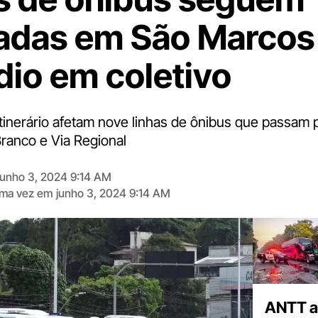
adas em São Marcos
dio em coletivo
itinerário afetam nove linhas de ônibus que passam 
Branco e Via Regional
junho 3, 2024 9:14 AM
tima vez em
junho 3, 2024 9:14 AM
Digite
aqui
o
seu
e-
mail
ANTT al