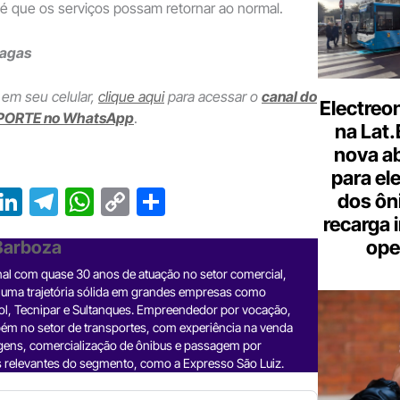
é que os serviços possam retornar ao normal.
hagas
 em seu celular,
clique aqui
para acessar o
canal do
Electreo
PORTE no WhatsApp
.
na Lat
nova a
para ele
T
Li
T
W
C
S
dos ôn
r
n
el
h
o
h
recarga 
ope
 Barboza
e
ke
e
at
p
ar
nal com quase 30 anos de atuação no setor comercial,
a
dI
gr
s
y
e
 uma trajetória sólida em grandes empresas como
d
n
a
A
Li
ol, Tecnipar e Sultanques. Empreendedor por vocação,
ém no setor de transportes, com experiência na venda
m
p
n
gens, comercialização de ônibus e passagem por
 relevantes do segmento, como a Expresso São Luiz.
p
k