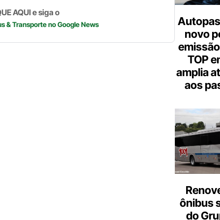
UE AQUI e siga o
Autopas
us & Transporte
no Google News
novo p
emissão
TOP em
amplia a
aos pa
Renove
ônibus 
do Gru