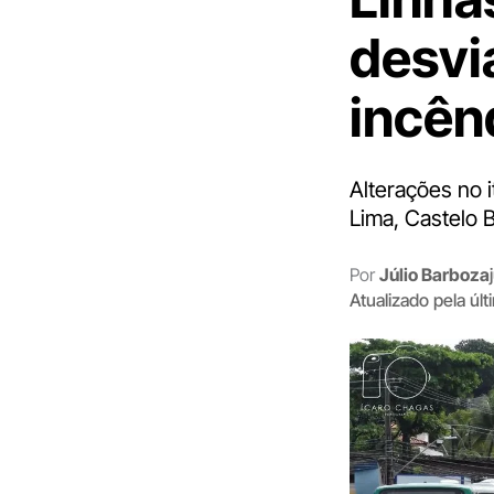
desvi
incên
Alterações no 
Lima, Castelo 
Por
Júlio Barboza
Atualizado pela úl