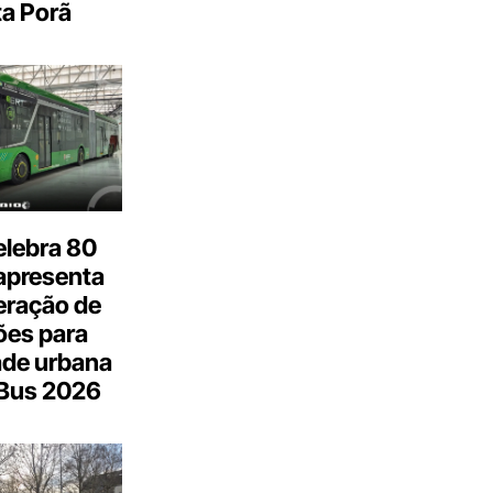
a Porã
elebra 80
apresenta
eração de
ões para
ade urbana
.Bus 2026