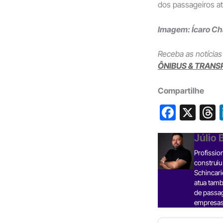
dos passageiros at
Imagem: Ícaro C
Receba as notícias
ÔNIBUS & TRANS
Compartilhe
F
X
a
h
Júlio
c
Profissio
e
construiu
b
Schincari
atua tamb
o
s
de passa
o
empresas