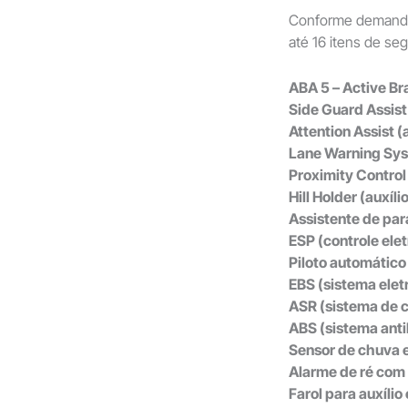
Conforme demanda 
até 16 itens de se
ABA 5 – Active Br
Side Guard Assist
Attention Assist (
Lane Warning Sys
Proximity Control
Hill Holder (auxíl
Assistente de pa
ESP (controle ele
Piloto automático
EBS (sistema elet
ASR (sistema de c
ABS (sistema anti
Sensor de chuva 
Alarme de ré com 
Farol para auxíli