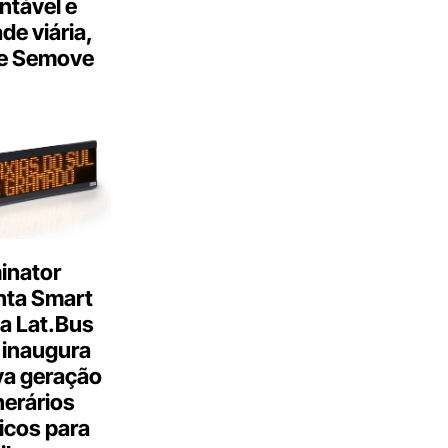
ntável e
ade viária,
e Semove
inator
nta Smart
a Lat.Bus
 inaugura
a geração
inerários
icos para