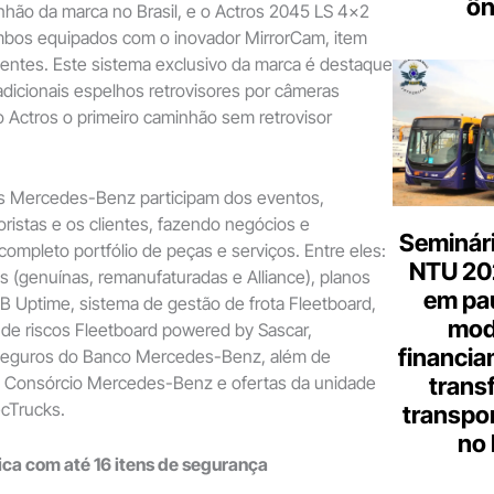
ôn
nhão da marca no Brasil, e o Actros 2045 LS 4×2
mbos equipados com o inovador MirrorCam, item
lientes. Este sistema exclusivo da marca é destaque
radicionais espelhos retrovisores por câmeras
do Actros o primeiro caminhão sem retrovisor
s Mercedes-Benz participam dos eventos,
istas e os clientes, fazendo negócios e
Seminári
completo portfólio de peças e serviços. Entre eles:
NTU 20
as (genuínas, remanufaturadas e Alliance), planos
em pa
 Uptime, sistema de gestão de frota Fleetboard,
mod
de riscos Fleetboard powered by Sascar,
financia
seguros do Banco Mercedes-Benz, além de
trans
do Consórcio Mercedes-Benz e ofertas da unidade
cTrucks.
transpor
no 
rica com até 16 itens de segurança