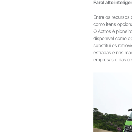
Farol alto intelige
Entre os recursos
como itens opcionai
O Actros é pioneir
disponível como op
substitui os retro
estradas e nas man
empresas e das cen