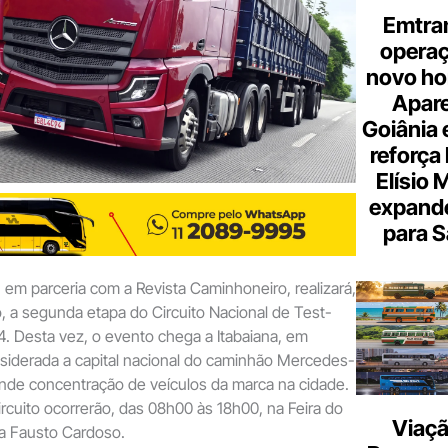
Emtra
opera
novo hor
Apare
Goiânia e
reforça 
Elísio 
expande
para S
m parceria com a Revista Caminhoneiro, realizará,
o, a segunda etapa do Circuito Nacional de Test-
. Desta vez, o evento chega a Itabaiana, em
siderada a capital nacional do caminhão Mercedes-
nde concentração de veículos da marca na cidade.
ircuito ocorrerão, das 08h00 às 18h00, na Feira do
Viaçã
a Fausto Cardoso.