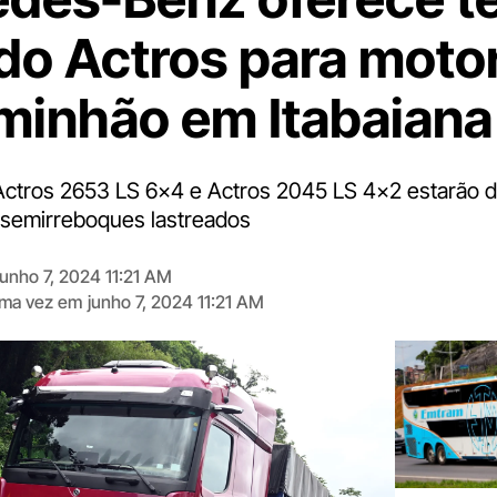
 do Actros para moto
minhão em Itabaiana
ctros 2653 LS 6x4 e Actros 2045 LS 4x2 estarão d
 semirreboques lastreados
junho 7, 2024 11:21 AM
tima vez em
junho 7, 2024 11:21 AM
Digite
aqui
o
seu
e-
mail