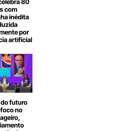
celebra 80
s com
a inédita
duzida
lmente por
ia artificial
do futuro
 foco no
ageiro,
ciamento