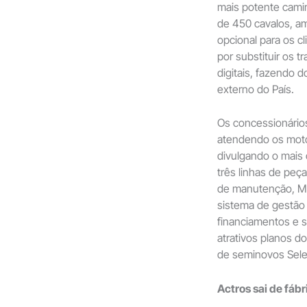
mais potente cami
de 450 cavalos, a
opcional para os c
por substituir os t
digitais, fazendo 
externo do País.
Os concessionário
atendendo os motor
divulgando o mais 
três linhas de peç
de manutenção, MB
sistema de gestão 
financiamentos e 
atrativos planos 
de seminovos Sele
Actros sai de fáb