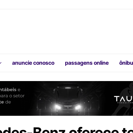
anuncie conosco
passagens online
ônibu
des-Benz oferece te