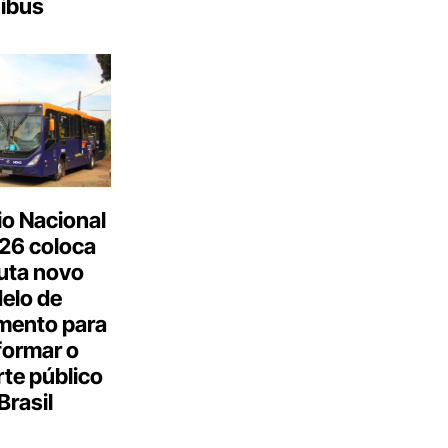
ibus
o Nacional
26 coloca
uta novo
elo de
mento para
formar o
te público
Brasil