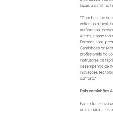
locais e datas no fi
“Com base no suce
voltamos a locali
autônomos, passand
Actros, nosso top d
Ferrarez, vice-pre
Caminhões da Merc
profissionais do 
instrutores da fáb
desempenho de no
inovações tecnológ
conforto”.
Dois caminhões A
Para o test-drive
dois modelos: os 