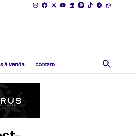
Pesquis
s à venda
contato
st-