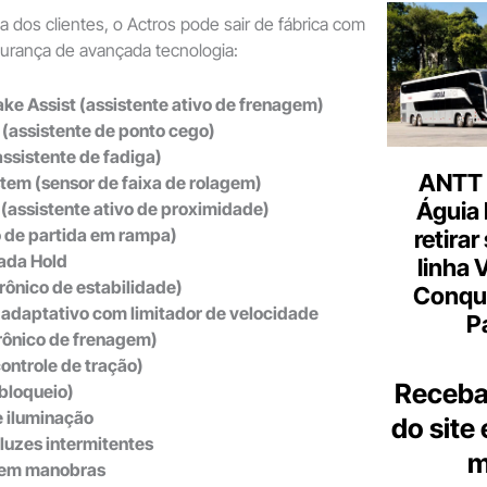
dos clientes, o Actros pode sair de fábrica com
gurança de avançada tecnologia:
ake Assist (assistente ativo de frenagem)
 (assistente de ponto cego)
assistente de fadiga)
ANTT 
tem (sensor de faixa de rolagem)
Águia 
 (assistente ativo de proximidade)
io de partida em rampa)
retirar
rada Hold
linha 
trônico de estabilidade)
Conqu
 adaptativo com limitador de velocidade
P
rônico de frenagem)
ontrole de tração)
Receba
bloqueio)
e iluminação
do site
luzes intermitentes
m
o em manobras