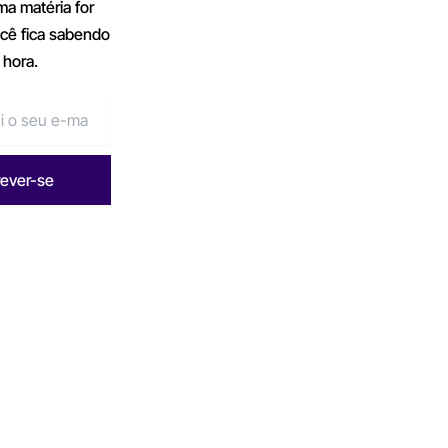
a matéria for
ocê fica sabendo
 hora.
rever-se