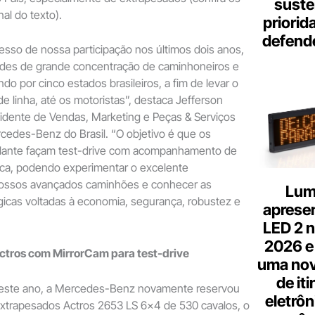
suste
nal do texto).
priorid
defend
sso de nossa participação nos últimos dois anos,
dades de grande concentração de caminhoneiros e
o por cinco estados brasileiros, a fim de levar o
e linha, até os motoristas”, destaca Jefferson
sidente de Vendas, Marketing e Peças & Serviços
edes-Benz do Brasil. “O objetivo é que os
volante façam test-drive com acompanhamento de
rica, podendo experimentar o excelente
ssos avançados caminhões e conhecer as
Lum
icas voltadas à economia, segurança, robustez e
aprese
LED 2 n
2026 e
ctros com MirrorCam para test-drive
uma nov
de it
 deste ano, a Mercedes-Benz novamente reservou
eletrôn
extrapesados Actros 2653 LS 6×4 de 530 cavalos, o