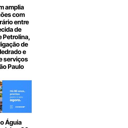
m amplia
ções com
ário entre
cida de
 Petrolina,
ligação de
Medrado e
 serviços
ão Paulo
o Águia