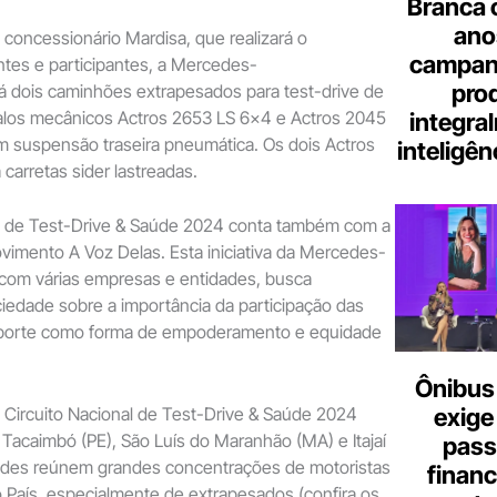
Branca 
ano
concessionário Mardisa, que realizará o
campanh
ntes e participantes, a Mercedes-
pro
rá dois caminhões extrapesados para test-drive de
valos mecânicos Actros 2653 LS 6×4 e Actros 2045
integra
 suspensão traseira pneumática. Os dois Actros
inteligênc
 carretas sider lastreadas.
al de Test-Drive & Saúde 2024 conta também com a
imento A Voz Delas. Esta iniciativa da Mercedes-
 com várias empresas e entidades, busca
ciedade sobre a importância da participação das
sporte como forma de empoderamento e equidade
Ônibus 
exige
 Circuito Nacional de Test-Drive & Saúde 2024
acaimbó (PE), São Luís do Maranhão (MA) e Itajaí
pass
idades reúnem grandes concentrações de motoristas
finan
País, especialmente de extrapesados (confira os