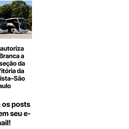
autoriza
Branca a
 seção da
Vitória da
ista–São
aulo
 os posts
 em seu e-
ail!