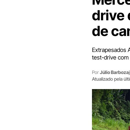
drive
de ca
Extrapesados A
test-drive com
Por
Júlio Barboza
Atualizado pela úl