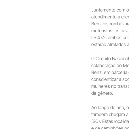
Juntamente com o 
atendimento a clie
Benz disponibiliza
motoristas: os ca
LS 4×2, ambos com
estarão atrelados a
O Circuito Nacion
colaboração do Mov
Benz, em parceria
conscientizar a so
mulheres no tran
de gênero.
Ao longo do ano, o
também chegará a T
(SC). Estas local
e de caminhões no 