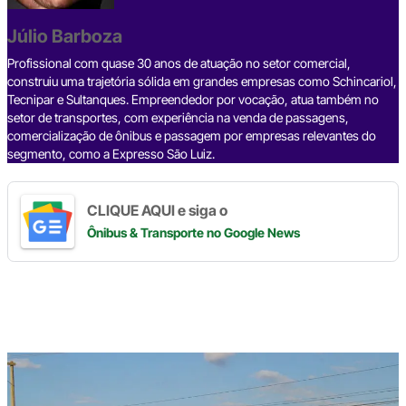
o
s
m
p
n
o
p
k
Júlio Barboza
k
Profissional com quase 30 anos de atuação no setor comercial,
construiu uma trajetória sólida em grandes empresas como Schincariol,
Tecnipar e Sultanques. Empreendedor por vocação, atua também no
setor de transportes, com experiência na venda de passagens,
comercialização de ônibus e passagem por empresas relevantes do
segmento, como a Expresso São Luiz.
CLIQUE AQUI e siga o
Ônibus & Transporte
no Google News
Digite
aqui
o