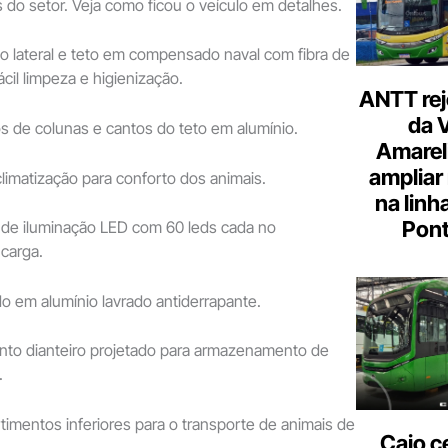
 do setor. Veja como ficou o veículo em detalhes.
ateral e teto em compensado naval com fibra de
ácil limpeza e higienização.
ANTT rej
da 
 colunas e cantos do teto em alumínio.
Amarel
ampliar
atização para conforto dos animais.
na linh
Pont
 iluminação LED com 60 leds cada no
carga.
em alumínio lavrado antiderrapante.
dianteiro projetado para armazenamento de
.
ntos inferiores para o transporte de animais de
Caio c