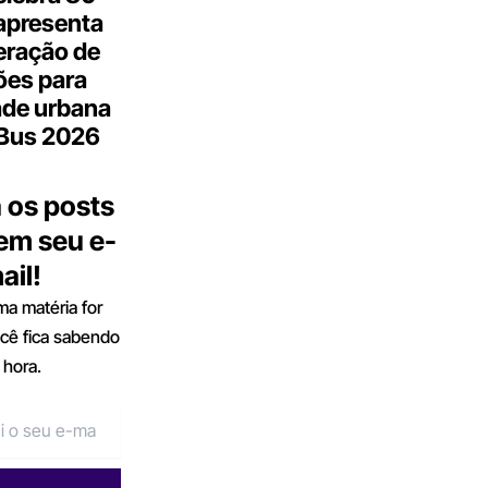
apresenta
eração de
ões para
ade urbana
.Bus 2026
 os posts
 em seu e-
ail!
a matéria for
ocê fica sabendo
 hora.