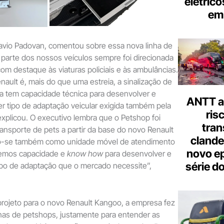
elétrico
em 
avio Padovan, comentou sobre essa nova linha de
 parte dos nossos veículos sempre foi direcionada
com destaque às viaturas policiais e às ambulâncias.
ault é, mais do que uma estreia, a sinalização de
 tem capacidade técnica para desenvolver e
ANTT al
r tipo de adaptação veicular exigida também pela
ris
, explicou. O executivo lembra que o Petshop foi
tran
ransporte de pets a partir da base do novo Renault
clande
o-se também como unidade móvel de atendimento
novo ep
 temos capacidade e
know how
para desenvolver e
série d
tipo de adaptação que o mercado necessite”,
 projeto para o novo Renault Kangoo, a empresa fez
as de petshops, justamente para entender as