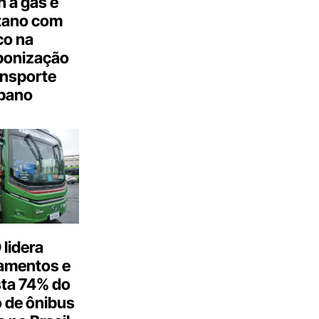
 a gás e
tano com
co na
bonização
ansporte
bano
lidera
amentos e
ta 74% do
 de ônibus