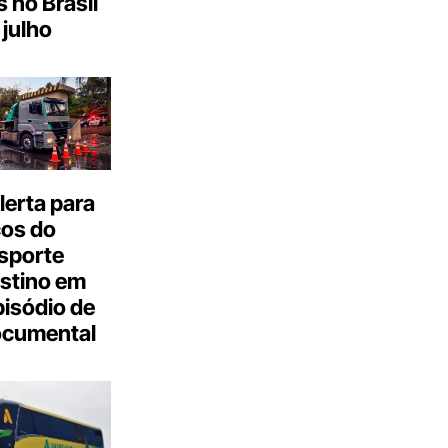
s no Brasil
julho
erta para
cos do
sporte
stino em
isódio de
ocumental