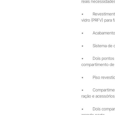
reais necessidades
• Revestimento l
vidro (PRFV) para f
• Acabamentos de
• Sistema de clim
• Dois pontos de
compartimento de 
• Piso revestido 
• Compartimento 
ração e acessórios
• Dois compartime
grande porte.