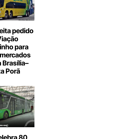
eita pedido
Viação
inho para
 mercados
a Brasília–
a Porã
elebra 80