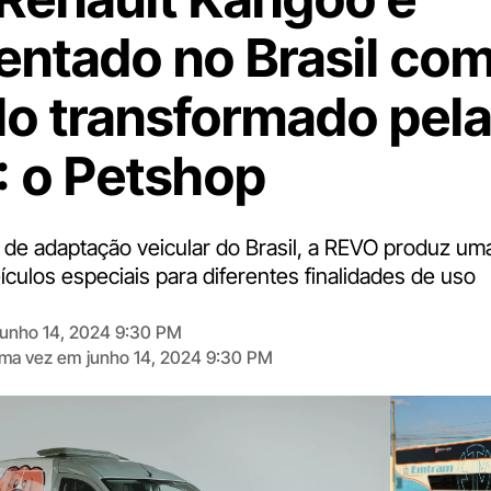
entado no Brasil co
o transformado pel
 o Petshop
de adaptação veicular do Brasil, a REVO produz uma
culos especiais para diferentes finalidades de uso
junho 14, 2024 9:30 PM
tima vez em
junho 14, 2024 9:30 PM
Digite
aqui
o
seu