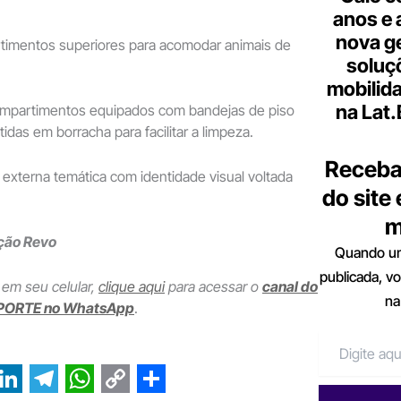
anos e 
nova g
entos superiores para acomodar animais de
soluç
mobilid
na Lat
artimentos equipados com bandejas de piso
idas em borracha para facilitar a limpeza.
Receba
erna temática com identidade visual voltada
do site
m
ção Revo
Quando um
publicada, v
 em seu celular,
clique aqui
para acessar o
canal do
na
PORTE no WhatsApp
.