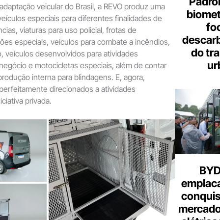
Padron
adaptação veicular do Brasil, a REVO produz uma
biome
eículos especiais para diferentes finalidades de
fo
as, viaturas para uso policial, frotas de
descar
ões especiais, veículos para combate a incêndios,
do tr
o, veículos desenvolvidos para atividades
ur
negócio e motocicletas especiais, além de contar
rodução interna para blindagens. E, agora,
erfeitamente direcionados a atividades
ciativa privada.
BYD 
emplac
conquis
mercado