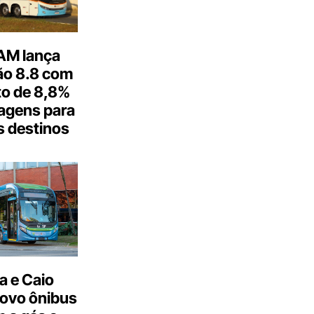
M lança
o 8.8 com
o de 8,8%
agens para
s destinos
a e Caio
ovo ônibus