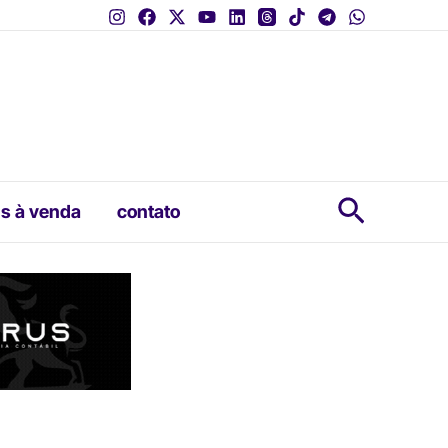
Pesquis
s à venda
contato