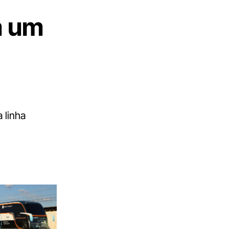
m um
a
 linha