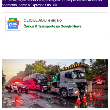
segmento, como a Expresso São Luiz.
CLIQUE AQUI e siga o
Ônibus & Transporte
no Google News
Digite
aqui
o
seu
e-
mail