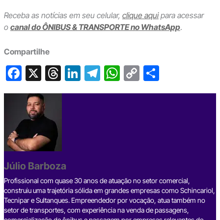
Receba as notícias em seu celular,
clique aqui
para acessar
o
canal do ÔNIBUS & TRANSPORTE no WhatsApp
.
Compartilhe
F
X
T
Li
T
W
C
S
a
hr
n
el
h
o
h
c
e
ke
e
at
p
ar
e
a
dI
gr
s
y
e
b
d
n
a
A
Li
o
s
m
p
n
o
p
k
Júlio Barboza
k
Profissional com quase 30 anos de atuação no setor comercial,
construiu uma trajetória sólida em grandes empresas como Schincariol,
Tecnipar e Sultanques. Empreendedor por vocação, atua também no
setor de transportes, com experiência na venda de passagens,
comercialização de ônibus e passagem por empresas relevantes do