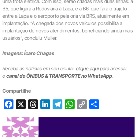
uma frota elétrica. Com isso, serão criadas mais duas linhas: a
B5, que ligará a Rodoviária à Lapa, e a B6, que fará o trajeto
entre a Lapa e o aeroporto pela orla via BRS, atualmente em
implantação. “A chegada dos novos veículos possibilita a
implantação de novos atendimentos, beneficiando ainda mais
usuários”, concluiu Muller.
Imagens: Ícaro Chagas
Receba as notícias em seu celular,
clique aqui
para acessar
o
canal do ÔNIBUS & TRANSPORTE no WhatsApp
.
Compartilhe
F
X
T
Li
T
W
C
S
a
hr
n
el
h
o
h
c
e
ke
e
at
p
ar
e
a
dI
gr
s
y
e