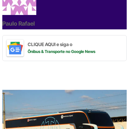
b
d
n
a
A
Li
o
s
m
p
n
o
p
k
Paulo Rafael
k
CLIQUE AQUI e siga o
Ônibus & Transporte
no Google News
Digite
aqui
o
seu
e-
mail