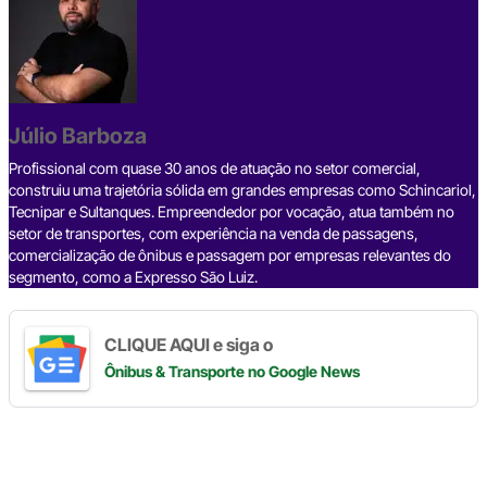
e
a
dI
gr
s
y
e
b
d
n
a
A
Li
o
s
m
p
n
o
p
k
Júlio Barboza
k
Profissional com quase 30 anos de atuação no setor comercial,
construiu uma trajetória sólida em grandes empresas como Schincariol,
Tecnipar e Sultanques. Empreendedor por vocação, atua também no
setor de transportes, com experiência na venda de passagens,
comercialização de ônibus e passagem por empresas relevantes do
segmento, como a Expresso São Luiz.
CLIQUE AQUI e siga o
Ônibus & Transporte
no Google News