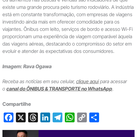
existe uma grande procura pelo turismo rodoviário. A indústria
está em constante transformação, com empresas de viagens
investindo ainda mais em oferecer comodidade para os
viajantes. Ônibus com leito, serviços de bordo e acesso Wi-Fi
proporcionam uma experiência de viagem comparável àquela
das viagens aéreas, destacando o compromisso do setor em
evoluir e atender às expectativas dos consumidores.
Imagem: Rava Ogawa
Receba as notícias em seu celular,
clique aqui
para acessar
o
canal do ÔNIBUS & TRANSPORTE no WhatsApp
.
Compartilhe
F
X
T
Li
T
W
C
S
a
hr
n
el
h
o
h
c
e
ke
e
at
p
ar