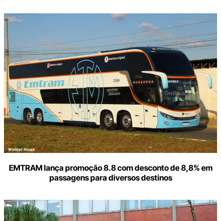
Digite
aqui
o
seu
e-
mail
EMTRAM lança promoção 8.8 com desconto de 8,8% em
passagens para diversos destinos