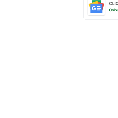
CLIQ
Ônib