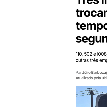
troca
tempo
segun
110, 502 e I00
outras três em
Por
Júlio Barboza
Atualizado pela úl