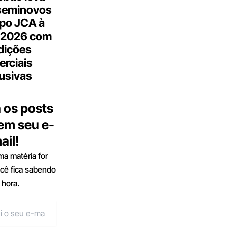
seminovos
po JCA à
 2026 com
dições
rciais
usivas
 os posts
 em seu e-
ail!
a matéria for
ocê fica sabendo
 hora.