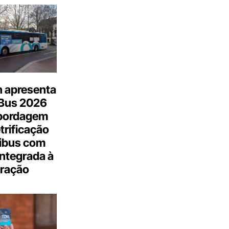
n apresenta
.Bus 2026
bordagem
trificação
ibus com
integrada à
ração