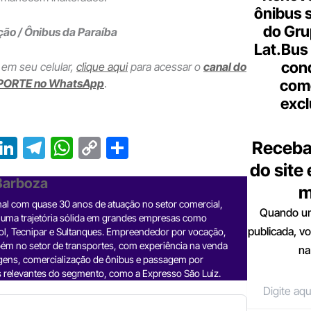
ônibus 
do Gru
ão / Ônibus da Paraíba
Lat.Bus
con
 em seu celular,
clique aqui
para acessar o
canal do
PORTE no WhatsApp
.
come
excl
T
Li
T
W
C
S
Receba
r
n
el
h
o
h
do site
 Barboza
e
ke
e
at
p
ar
m
nal com quase 30 anos de atuação no setor comercial,
a
dI
gr
s
y
e
Quando um
 uma trajetória sólida em grandes empresas como
d
n
a
A
Li
publicada, v
ol, Tecnipar e Sultanques. Empreendedor por vocação,
ém no setor de transportes, com experiência na venda
na
m
p
n
gens, comercialização de ônibus e passagem por
 relevantes do segmento, como a Expresso São Luiz.
p
k