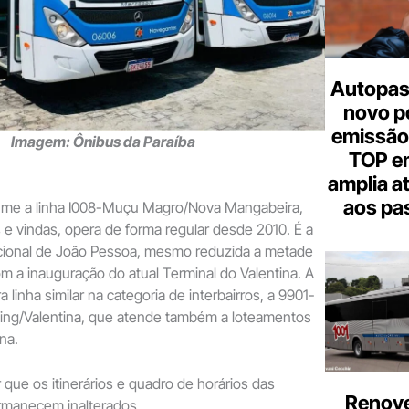
Autopas
novo p
emissão
Imagem: Ônibus da Paraíba
TOP em
amplia a
aos pa
ume a linha I008-Muçu Magro/Nova Mangabeira,
 e vindas, opera de forma regular desde 2010. É a
racional de João Pessoa, mesmo reduzida a metade
om a inauguração do atual Terminal do Valentina. A
a linha similar na categoria de interbairros, a 9901-
ng/Valentina, que atende também a loteamentos
na.
 que os itinerários e quadro de horários das
Renove
ermanecem inalterados.