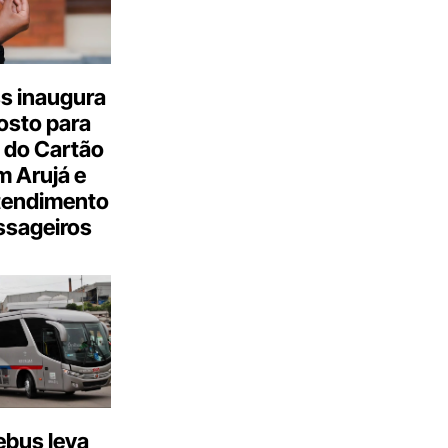
s inaugura
osto para
 do Cartão
 Arujá e
tendimento
ssageiros
bus leva