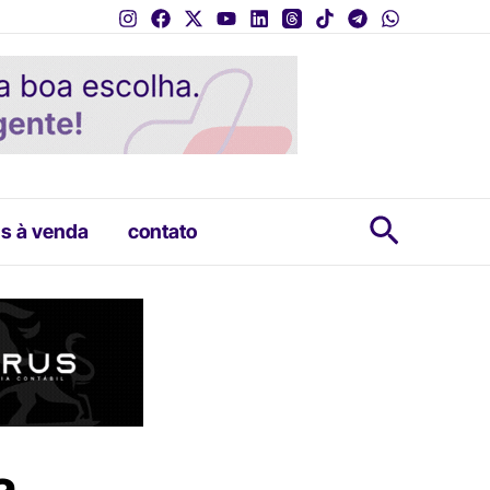
Pesquis
s à venda
contato
a