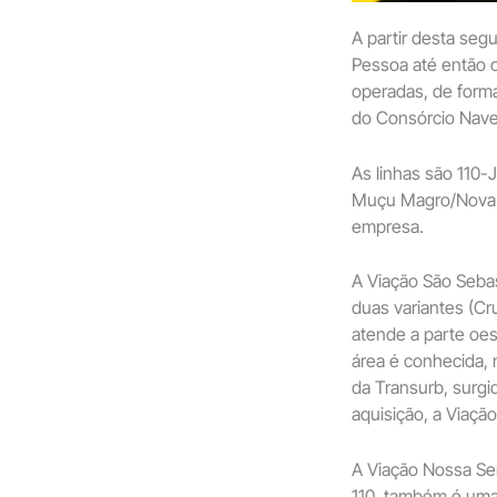
A partir desta segu
Pessoa até então 
operadas, de forma
do Consórcio Nav
As linhas são 110-
Muçu Magro/Nova 
empresa.
A Viação São Sebas
duas variantes (Cr
atende a parte oes
área é conhecida, 
da Transurb, surgi
aquisição, a Viaçã
A Viação Nossa Se
110, também é uma 