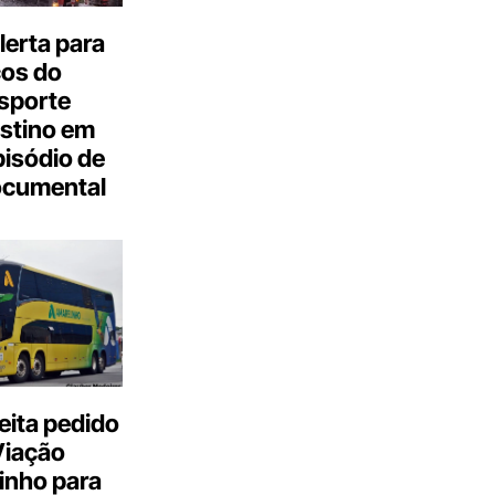
erta para
cos do
sporte
stino em
isódio de
ocumental
eita pedido
Viação
inho para