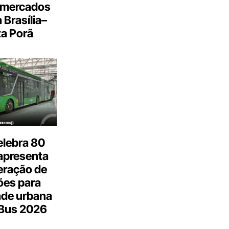
 mercados
a Brasília–
a Porã
elebra 80
apresenta
eração de
ões para
ade urbana
.Bus 2026