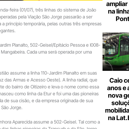
ampliar
nda-feira (01/07), três linhas do sistema de João
na linh
operadas pela Viação São Jorge passarão a ser
Pont
 a princípio temporária, pelas outras três empresas
egantes.
Jardim Planalto, 502-Geisel/Epitácio Pessoa e I008-
Mangabeira. Cada uma será operada por uma
tião assume a linha 110-Jardim Planalto em suas
Caio c
uz das Armas e Acesso Oeste). A linha radial, que
te do bairro de Oitizeiro e leva o nome como essa
anos e 
nasceu como linha da Etur e foi uma das pioneiras
nova g
da de sua cisão, e da empresa originada de sua
soluç
o São Jorge.
mobilid
na Lat
nhora Aparecida assume a 502-Geisel. Tal como a
das linhas pioneiras da Transurb e da São Jorge,