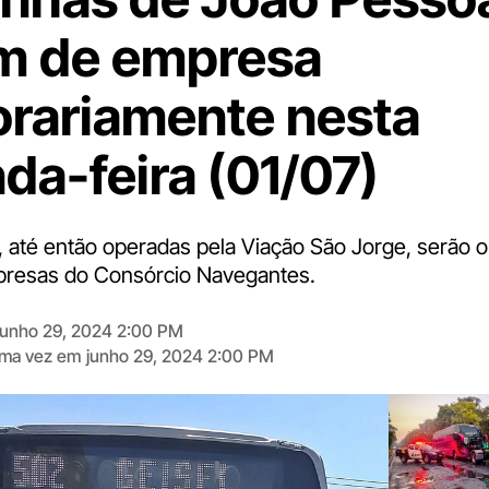
m de empresa
rariamente nesta
da-feira (01/07)
8, até então operadas pela Viação São Jorge, serão 
presas do Consórcio Navegantes.
junho 29, 2024 2:00 PM
tima vez em
junho 29, 2024 2:00 PM
Digite
aqui
o
seu