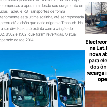
ro empresas a operaram desde seu surgimento em
Judas Tadeu e RB Transportes de forma
teriormente esta última sozinha, até ser repassada
 operou até a cisão que daria origem a Transurb. Na
a ser dividida e até extinta com a criação de
2, B502 e 1502, que foram revertidas. O atual
 operado desde 2014.
Electreo
na Lat
nova a
para ele
dos ôn
recarga 
ope