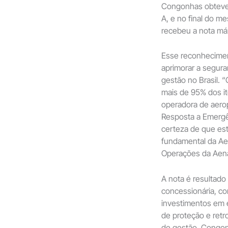
Congonhas obteve 
A, e no final do 
recebeu a nota má
Esse reconhecime
aprimorar a segur
gestão no Brasil. 
mais de 95% dos i
operadora de aero
Resposta a Emergên
certeza de que es
fundamental da Aen
Operações da Aen
A nota é resultado
concessionária, c
investimentos em e
de proteção e retr
de gestão, Congonh