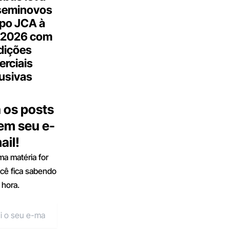
seminovos
po JCA à
 2026 com
dições
rciais
usivas
 os posts
 em seu e-
ail!
a matéria for
ocê fica sabendo
 hora.