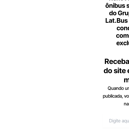
ônibus 
do Gru
Lat.Bus
con
come
excl
Receba
do site
m
Quando um
publicada, v
na