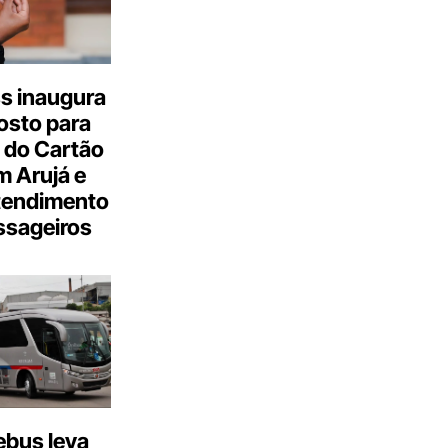
s inaugura
osto para
 do Cartão
 Arujá e
tendimento
ssageiros
bus leva