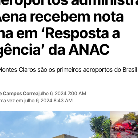
Aena recebem nota
a em ‘Resposta a
ência’ da ANAC
ntes Claros são os primeiros aeroportos do Brasil 
.
me Campos Correa
julho 6, 2024 7:00 AM
tima vez em
julho 6, 2024 8:43 AM
Digite
aqui
o
seu