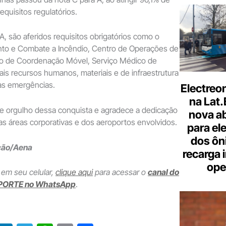
quisitos regulatórios.
, são aferidos requisitos obrigatórios como o
nto e Combate a Incêndio, Centro de Operações de
o de Coordenação Móvel, Serviço Médico de
s recursos humanos, materiais e de infraestrutura
às emergências.
Electreo
na Lat
 orgulho dessa conquista e agradece a dedicação
nova a
s áreas corporativas e dos aeroportos envolvidos.
para ele
dos ôn
ção/Aena
recarga 
ope
 em seu celular,
clique aqui
para acessar o
canal do
PORTE no WhatsApp
.