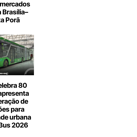
 mercados
a Brasília–
a Porã
elebra 80
apresenta
eração de
ões para
ade urbana
.Bus 2026