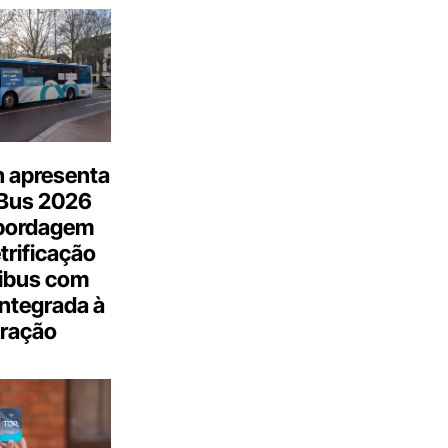
n apresenta
.Bus 2026
bordagem
trificação
ibus com
integrada à
ração