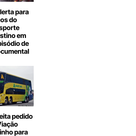
erta para
cos do
sporte
stino em
isódio de
ocumental
eita pedido
Viação
inho para