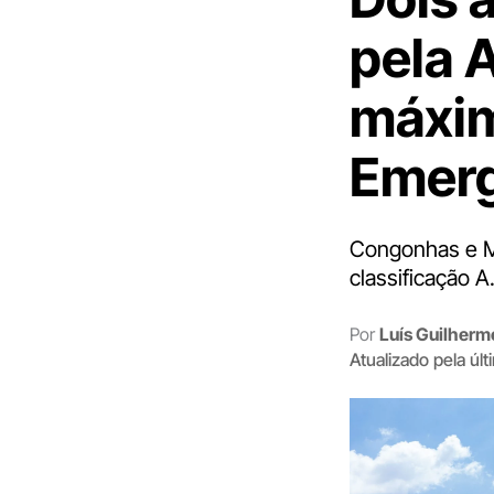
pela 
máxim
Emerg
Congonhas e Mo
classificação A
Por
Luís Guilher
Atualizado pela úl