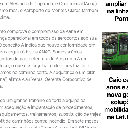
ampliar
um Atestado de Capacidade Operacional (Acop)
mesmo mês, o Aeroporto de Montes Claros também
na linh
xima.
Pont
nto comprova o compromisso da Aena em
ança operacional em todos os aeroportos sob sua
“O conceito A indica que houve conformidade em
tens regulatórios da ANAC. Somos a única
portos do país detentora de Acop nota A em
cia, o que nos orgulha muito e nos faz ter a
tamos no caminho certo. A segurança é um pilar
Caio c
a”, afirma Alan Veras, Gerente Corporativo de
a.
anos e 
nova g
 de um grande trabalho de toda a equipe da
soluç
om adequação e implantação de procedimentos,
mobilid
quipamentos, treinamentos, substituição de trajes
na Lat
ofit de caminhões contra incêndio. Em sete meses
as passou da nota C para A, ao atingir 96,1% de