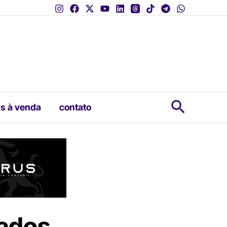
Pesquis
s à venda
contato
rados