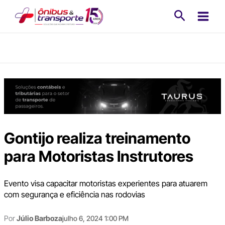
Ir
Pesquisa
para
o
conteúdo
Gontijo realiza treinamento
para Motoristas Instrutores
Evento visa capacitar motoristas experientes para atuarem
com segurança e eficiência nas rodovias
Por
Júlio Barboza
julho 6, 2024 1:00 PM