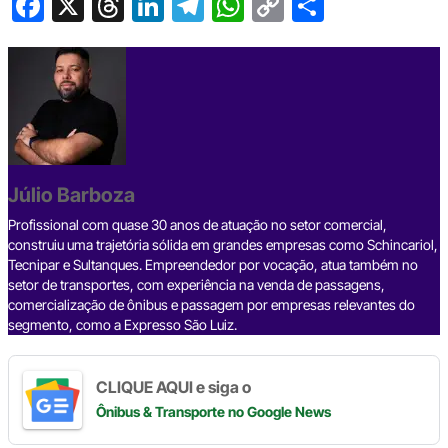
F
X
T
Li
T
W
C
S
a
hr
n
el
h
o
h
c
e
ke
e
at
p
ar
e
a
dI
gr
s
y
e
b
d
n
a
A
Li
o
s
m
p
n
o
p
k
Júlio Barboza
k
Profissional com quase 30 anos de atuação no setor comercial,
construiu uma trajetória sólida em grandes empresas como Schincariol,
Tecnipar e Sultanques. Empreendedor por vocação, atua também no
setor de transportes, com experiência na venda de passagens,
comercialização de ônibus e passagem por empresas relevantes do
segmento, como a Expresso São Luiz.
CLIQUE AQUI e siga o
Ônibus & Transporte
no Google News