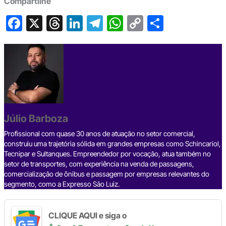
Compartilhe
F
X
T
Li
T
W
C
S
a
hr
n
el
h
o
h
c
e
ke
e
at
p
ar
e
a
dI
gr
s
y
e
b
d
n
a
A
Li
o
s
m
p
n
o
p
k
Júlio Barboza
k
Profissional com quase 30 anos de atuação no setor comercial,
construiu uma trajetória sólida em grandes empresas como Schincariol,
Tecnipar e Sultanques. Empreendedor por vocação, atua também no
setor de transportes, com experiência na venda de passagens,
comercialização de ônibus e passagem por empresas relevantes do
segmento, como a Expresso São Luiz.
CLIQUE AQUI e siga o