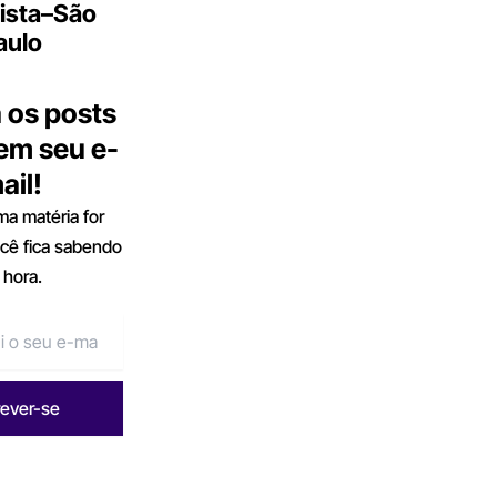
ista–São
aulo
 os posts
 em seu e-
ail!
a matéria for
ocê fica sabendo
 hora.
rever-se