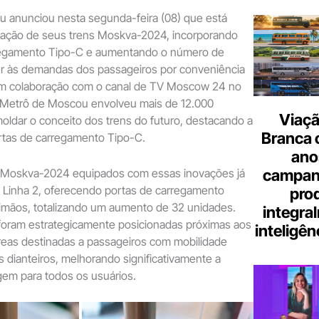
 anunciou nesta segunda-feira (08) que está
ização de seus trens Moskva-2024, incorporando
regamento Tipo-C e aumentando o número de
er às demandas dos passageiros por conveniência
 Em colaboração com o canal de TV Moscow 24 no
 o Metrô de Moscou envolveu mais de 12.000
Viaçã
oldar o conceito dos trens do futuro, destacando a
Branca 
ortas de carregamento Tipo-C.
ano
campanh
s Moskva-2024 equipados com essas inovações já
 Linha 2, oferecendo portas de carregamento
pro
rimãos, totalizando um aumento de 32 unidades.
integra
 foram estrategicamente posicionadas próximas aos
inteligênc
reas destinadas a passageiros com mobilidade
s dianteiros, melhorando significativamente a
gem para todos os usuários.