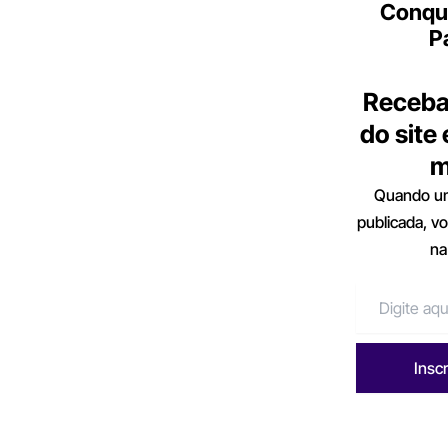
Conqu
P
Receba
do site
m
Quando um
publicada, v
na
Insc