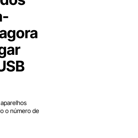
a-
 agora
gar
 USB
 aparelhos
do o número de