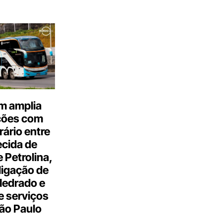
m amplia
ções com
ário entre
cida de
 Petrolina,
ligação de
Medrado e
 serviços
ão Paulo