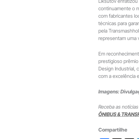
Liksutov enfatizo
continuamente o m
com fabricantes lo
técnicas para gara
pela Transmashhol
representam uma v
Em reconhecimento
prestigioso prêmio
Design Industrial
com a excelência e
Imagens: Divulg
Receba as notícias
ÔNIBUS & TRANS
Compartilhe