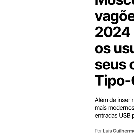
vagõe
2024 
os us
seus 
Tipo-
Além de inseri
mais modernos
entradas USB p
Por
Luís Guilher