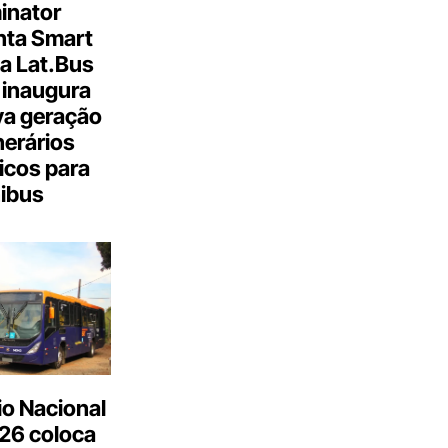
inator
nta Smart
a Lat.Bus
 inaugura
a geração
inerários
icos para
ibus
o Nacional
26 coloca