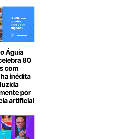
o Águia
celebra 80
s com
a inédita
duzida
lmente por
ia artificial