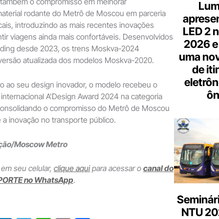
u também o compromisso em melhorar
Lum
aterial rodante do Metrô de Moscou em parceria
aprese
cais, introduzindo as mais recentes inovações
LED 2 n
ntir viagens ainda mais confortáveis. Desenvolvidos
2026 e
ding desde 2023, os trens Moskva-2024
uma nov
ersão atualizada dos modelos Moskva-2020.
de it
eletrôn
 ao seu design inovador, o modelo recebeu o
ôn
 internacional A’Design Award 2024 na categoria
, consolidando o compromisso do Metrô de Moscou
 a inovação no transporte público.
ação/Moscow Metro
 em seu celular,
clique aqui
para acessar o
canal do
PORTE no WhatsApp
.
Seminári
NTU 20