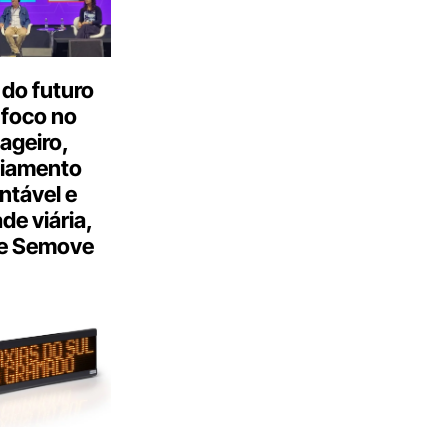
do futuro
 foco no
ageiro,
ciamento
ntável e
ade viária,
e Semove