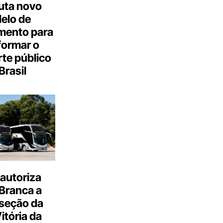
uta novo
elo de
mento para
formar o
te público
Brasil
autoriza
Branca a
 seção da
Vitória da