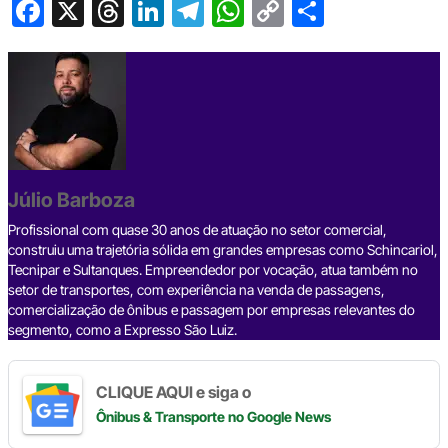
F
X
T
Li
T
W
C
S
a
hr
n
el
h
o
h
c
e
ke
e
at
p
ar
e
a
dI
gr
s
y
e
b
d
n
a
A
Li
o
s
m
p
n
o
p
k
Júlio Barboza
k
Profissional com quase 30 anos de atuação no setor comercial,
construiu uma trajetória sólida em grandes empresas como Schincariol,
Tecnipar e Sultanques. Empreendedor por vocação, atua também no
setor de transportes, com experiência na venda de passagens,
comercialização de ônibus e passagem por empresas relevantes do
segmento, como a Expresso São Luiz.
CLIQUE AQUI e siga o
Ônibus & Transporte
no Google News