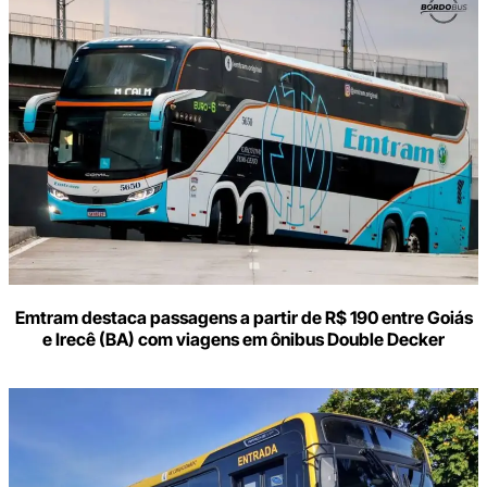
aqui
o
seu
e-
mail
Emtram destaca passagens a partir de R$ 190 entre Goiás
e Irecê (BA) com viagens em ônibus Double Decker