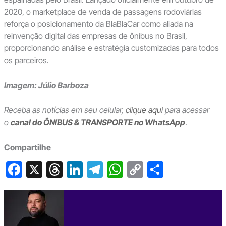
2020, o marketplace de venda de passagens rodoviárias
reforça o posicionamento da BlaBlaCar como aliada na
reinvenção digital das empresas de ônibus no Brasil,
proporcionando análise e estratégia customizadas para todos
os parceiros.
Imagem: Júlio Barboza
Receba as notícias em seu celular,
clique aqui
para acessar
o
canal do ÔNIBUS & TRANSPORTE no WhatsApp
.
Compartilhe
F
X
T
Li
T
W
C
S
a
hr
n
el
h
o
h
c
e
ke
e
at
p
ar
e
a
dI
gr
s
y
e