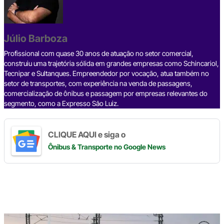
b
d
n
a
A
Li
o
s
m
p
n
o
p
k
Júlio Barboza
k
Profissional com quase 30 anos de atuação no setor comercial,
construiu uma trajetória sólida em grandes empresas como Schincariol,
Tecnipar e Sultanques. Empreendedor por vocação, atua também no
setor de transportes, com experiência na venda de passagens,
comercialização de ônibus e passagem por empresas relevantes do
segmento, como a Expresso São Luiz.
CLIQUE AQUI e siga o
Ônibus & Transporte
no Google News
Digite