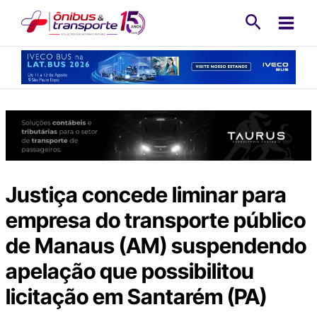
Ir
Pesquisa
para
o
conteúdo
Justiça concede liminar para
empresa do transporte público
de Manaus (AM) suspendendo
apelação que possibilitou
licitação em Santarém (PA)