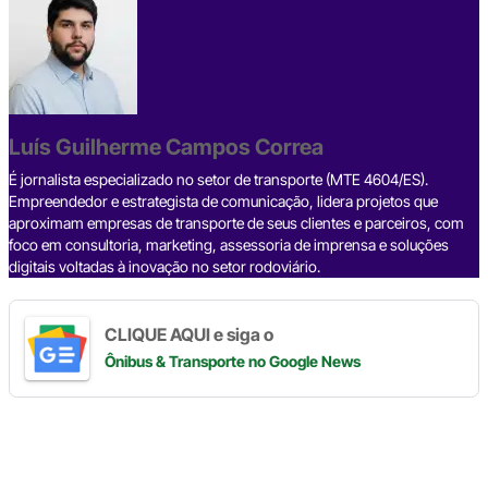
c
e
ke
e
at
p
ar
e
a
dI
gr
s
y
e
b
d
n
a
A
Li
o
s
m
p
n
o
p
k
Luís Guilherme Campos Correa
k
É jornalista especializado no setor de transporte (MTE 4604/ES).
Empreendedor e estrategista de comunicação, lidera projetos que
aproximam empresas de transporte de seus clientes e parceiros, com
foco em consultoria, marketing, assessoria de imprensa e soluções
digitais voltadas à inovação no setor rodoviário.
CLIQUE AQUI e siga o
Ônibus & Transporte
no Google News