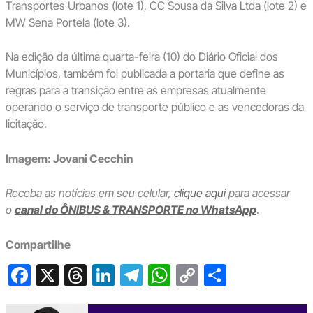
Transportes Urbanos (lote 1), CC Sousa da Silva Ltda (lote 2) e
MW Sena Portela (lote 3).
Na edição da última quarta-feira (10) do Diário Oficial dos
Municípios, também foi publicada a portaria que define as
regras para a transição entre as empresas atualmente
operando o serviço de transporte público e as vencedoras da
licitação.
Imagem: Jovani Cecchin
Receba as notícias em seu celular,
clique aqui
para acessar
o
canal do ÔNIBUS & TRANSPORTE no WhatsApp
.
Compartilhe
F
X
T
Li
T
W
C
S
a
hr
n
el
h
o
h