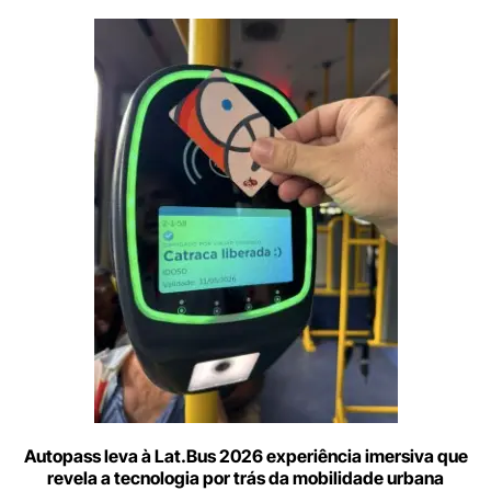
Digite
aqui
o
seu
e-
mail
Autopass leva à Lat.Bus 2026 experiência imersiva que
revela a tecnologia por trás da mobilidade urbana