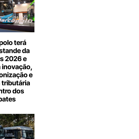
olo terá
stande da
s 2026 e
 inovação,
onização e
tributária
ntro dos
bates