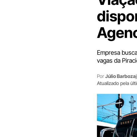
dispo
Agenc
Empresa busca 
vagas da Pirac
Por
Júlio Barboza
Atualizado pela úl