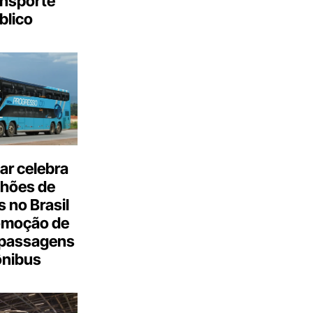
ansporte
blico
ar celebra
lhões de
 no Brasil
omoção de
passagens
ônibus