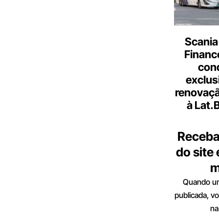
Scania
Finance
con
exclus
renovaçã
à Lat.
Receba
do site
m
Quando um
publicada, v
na