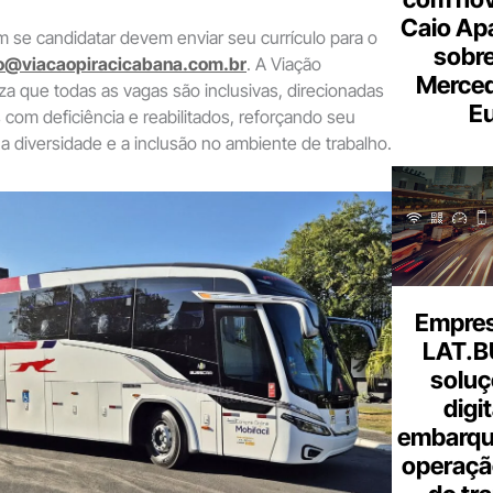
Caio Ap
 se candidatar devem enviar seu currículo para o
sobre
iro@viacaopiracicabana.com.br
. A Viação
Merce
iza que todas as vagas são inclusivas, direcionadas
Eu
om deficiência e reabilitados, reforçando seu
diversidade e a inclusão no ambiente de trabalho.
Empresa
LAT.B
soluç
digi
embarque
operaçã