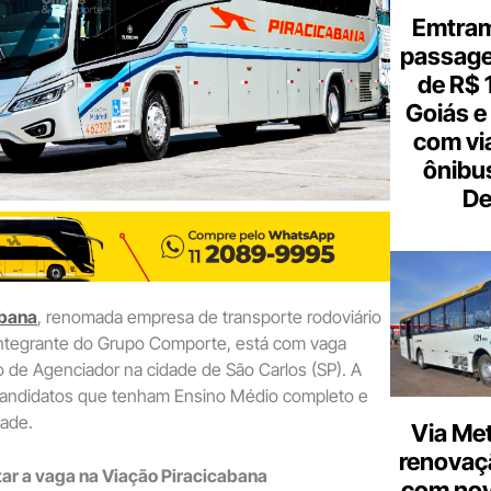
Emtram
passagen
de R$ 
Goiás e 
com vi
ônibu
De
abana
, renomada empresa de transporte rodoviário
integrante do Grupo Comporte, está com vaga
o de Agenciador na cidade de São Carlos (SP). A
andidatos que tenham Ensino Médio completo e
dade.
Via Met
renovaçã
ar a vaga na Viação Piracicabana
com nov