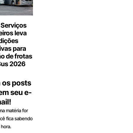
 Serviços
iros leva
dições
ivas para
o de frotas
Bus 2026
 os posts
 em seu e-
ail!
a matéria for
ocê fica sabendo
 hora.