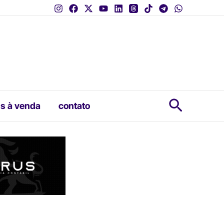
Pesquis
s à venda
contato