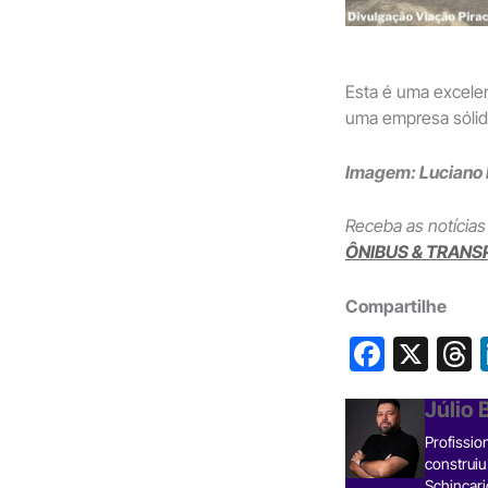
Esta é uma excele
uma empresa sólida
Imagem: Luciano F
Receba as notícias
ÔNIBUS & TRANS
Compartilhe
F
X
a
h
Júlio
c
Profissio
e
construiu
Schincari