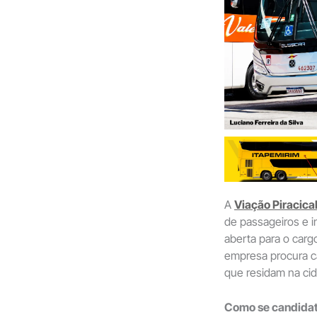
A
Viação Piracic
de passageiros e 
aberta para o carg
empresa procura c
que residam na ci
Como se candidat