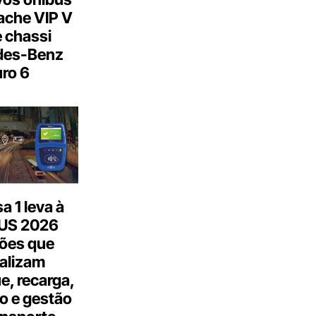
ache VIP V
 chassi
des-Benz
ro 6
 1 leva à
US 2026
ões que
talizam
, recarga,
o e gestão