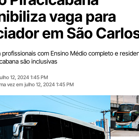
nibiliza vaga para
iador em São Carlo
profissionais com Ensino Médio completo e residen
icabana são inclusivas
julho 12, 2024 1:45 PM
tima vez em
julho 12, 2024 1:45 PM
Digite
aqui
o
seu
e-
mail