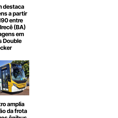
 destaca
s a partir
190 entre
Irecê (BA)
agens em
s Double
cker
ro amplia
o da frota
os ônibus