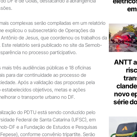
elétrico
 do DF e de Goiás, destacando a abrangência
em 
ssões.
mais complexas serão compiladas em um relatório
me explicou o subsecretário de Operações da
Antônio de Jesus, que coordenou os trabalhos da
 Este relatório será publicado no site da Semob-
nsparência no processo participativo.
ANTT al
mais três audiências públicas e 18 oficinas
ris
ais para dar continuidade ao processo de
tran
ciedade. Após a validação das propostas pela
clande
 estabelecidos objetivos, metas e ações
novo ep
melhorar o transporte urbano no DF.
série d
alização do PDTU está sendo conduzido pelo
rsidade Federal de Santa Catarina (UFSC), em
mob-DF e a Fundação de Estudos e Pesquisas
epese), conforme convênio tripartite. Serão