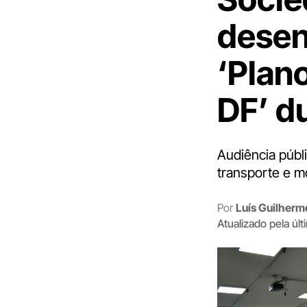
desen
‘Plan
DF’ d
Audiência públi
transporte e mo
Por
Luís Guilher
Atualizado pela úl