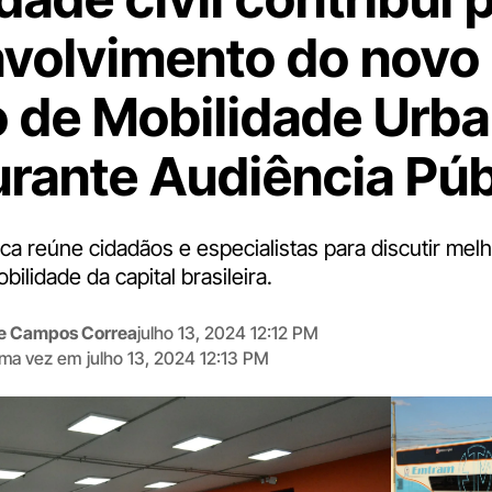
volvimento do novo
o de Mobilidade Urb
urante Audiência Púb
ca reúne cidadãos e especialistas para discutir melh
bilidade da capital brasileira.
me Campos Correa
julho 13, 2024 12:12 PM
tima vez em
julho 13, 2024 12:13 PM
Digite
aqui
o
seu