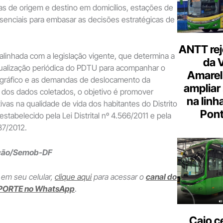
as de origem e destino em domicílios, estações de
senciais para embasar as decisões estratégicas de
ANTT rej
á alinhada com a legislação vigente, que determina a
da 
ualização periódica do PDTU para acompanhar o
Amarel
gráfico e as demandas de deslocamento da
ampliar
r dos dados coletados, o objetivo é promover
na linh
tivas na qualidade de vida dos habitantes do Distrito
Pont
stabelecido pela Lei Distrital nº 4.566/2011 e pela
87/2012.
ação/Semob-DF
 em seu celular,
clique aqui
para acessar o
canal do
PORTE no WhatsApp
.
Caio c