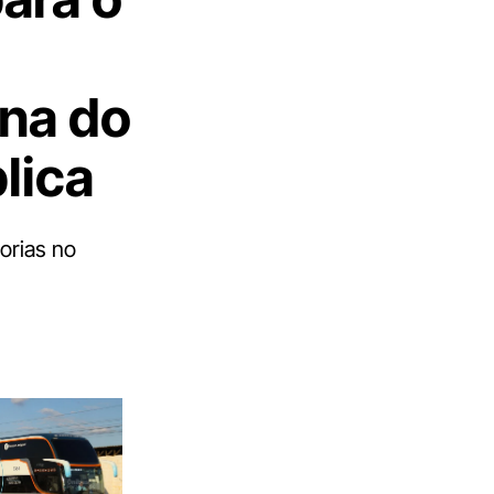
ana do
lica
orias no