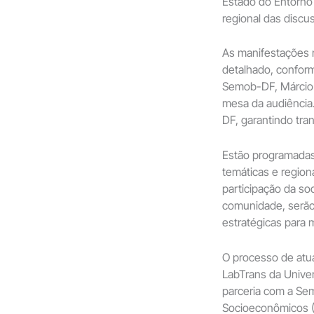
Estado do Entorno
regional das discu
As manifestações 
detalhado, confor
Semob-DF, Márcio 
mesa da audiência.
DF, garantindo tra
Estão programadas 
temáticas e region
participação da so
comunidade, serão
estratégicas para 
O processo de atu
LabTrans da Unive
parceria com a Se
Socioeconômicos (F