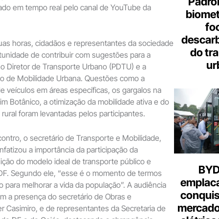
Padron
ado em tempo real pelo canal de YouTube da
biome
fo
descar
uas horas, cidadãos e representantes da sociedade
do tr
ortunidade de contribuir com sugestões para a
ur
no Diretor de Transporte Urbano (PDTU) e a
no de Mobilidade Urbana. Questões como a
de veículos em áreas específicas, os gargalos na
im Botânico, a otimização da mobilidade ativa e do
 rural foram levantadas pelos participantes.
ontro, o secretário de Transporte e Mobilidade,
fatizou a importância da participação da
ição do modelo ideal de transporte público e
BYD 
 DF. Segundo ele, “esse é o momento de termos
emplac
o para melhorar a vida da população”. A audiência
conquis
 a presença do secretário de Obras e
mercado
ter Casimiro, e de representantes da Secretaria de