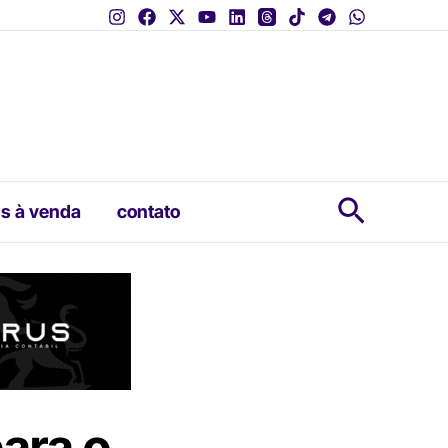
Pesquis
s à venda
contato
para o