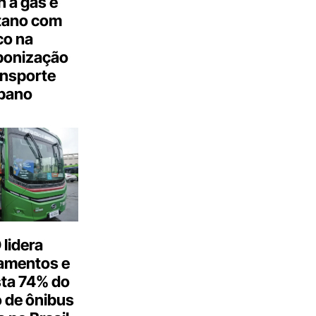
 a gás e
tano com
co na
bonização
ansporte
bano
lidera
amentos e
ta 74% do
 de ônibus