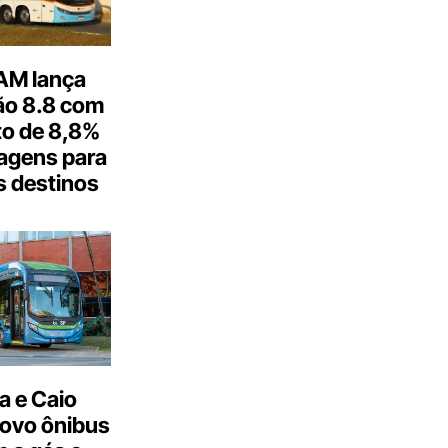
M lança
o 8.8 com
o de 8,8%
agens para
s destinos
a e Caio
ovo ônibus