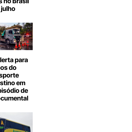
s no Brasil
julho
erta para
cos do
sporte
stino em
isódio de
ocumental