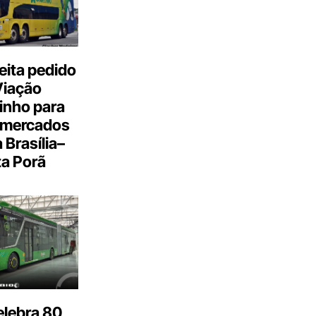
eita pedido
Viação
inho para
 mercados
a Brasília–
a Porã
elebra 80