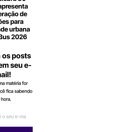
apresenta
eração de
ões para
ade urbana
.Bus 2026
 os posts
 em seu e-
ail!
a matéria for
ocê fica sabendo
 hora.