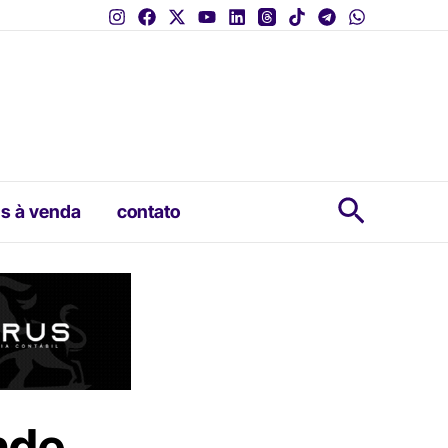
Pesquis
s à venda
contato
nde