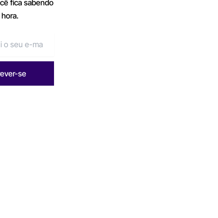
ocê fica sabendo
 hora.
rever-se