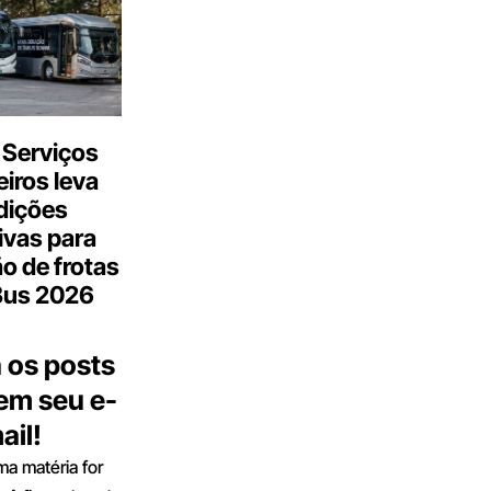
 Serviços
iros leva
dições
ivas para
o de frotas
Bus 2026
 os posts
 em seu e-
ail!
a matéria for