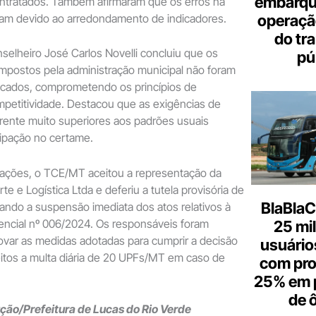
embarque
ntratados. Também afirmaram que os erros na
operaçã
 foram devido ao arredondamento de indicadores.
do tr
nselheiro José Carlos Novelli concluiu que os
pú
impostos pela administração municipal não foram
ficados, comprometendo os princípios de
mpetitividade. Destacou que as exigências de
orrente muito superiores aos padrões usuais
cipação no certame.
tações, o TCE/MT aceitou a representação da
e e Logística Ltda e deferiu a tutela provisória de
BlaBlaC
ando a suspensão imediata dos atos relativos à
encial nº 006/2024. Os responsáveis foram
25 mi
ovar as medidas adotadas para cumprir a decisão
usuários
eitos a multa diária de 20 UPFs/MT em caso de
com pr
25% em 
de 
ão/Prefeitura de Lucas do Rio Verde