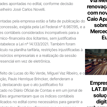
Via Met
idades apontadas no edital, conforme decisão
renovaçã
elheiro José Carlos Novelli.
com nov
Caio Ap
ontadas pela empresa estão a falta de publicação do
sobre
a concessão, exigida pela Lei Federal nº 8.987/95, e a
Merce
es contábeis considerados incompatíveis para a
Eu
ico-financeira dos licitantes, sem justificativa
stabelece a Lei nº 14.133/2021. Também foram
culo na planilha tarifária, restrições injustificadas à
nsórcios empresariais e a realização da sessão
resencial em vez de eletrônica.
feito de Lucas do Rio Verde, Miguel Vaz Ribeiro, e o
ção, Paulo Henrique Brincker, defenderam a
Empresa
l, destacando que o ato justificativo foi
LAT.B
ado no Diário Oficial de Contas e em um jornal de
soluç
 Eles argumentaram que os índices contábeis
digi
licados no edital como necessários para garantir a