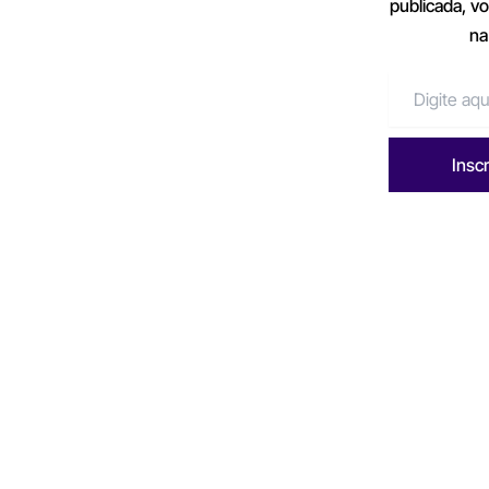
publicada, v
na
Insc