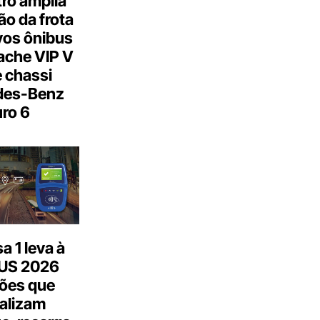
ro amplia
o da frota
os ônibus
ache VIP V
 chassi
des-Benz
ro 6
 1 leva à
US 2026
ões que
talizam