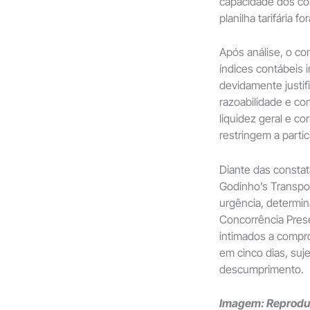
capacidade dos co
planilha tarifária
Após análise, o co
índices contábeis 
devidamente justi
razoabilidade e co
liquidez geral e c
restringem a parti
Diante das consta
Godinho’s Transport
urgência, determin
Concorrência Pres
intimados a compr
em cinco dias, suj
descumprimento.
Imagem: Reproduç