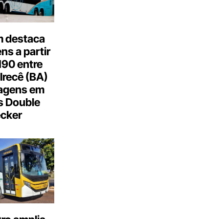
 destaca
s a partir
190 entre
Irecê (BA)
agens em
s Double
cker