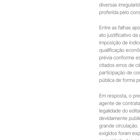
diversas irregular
proferida pelo cons
Entre as falhas ap
ato justificativo d
imposição de índic
qualificação econôm
prévia conforme e
citados erros de cál
participação de co
pública de forma p
Em resposta, o pre
agente de contrata
legalidade do edita
devidamente public
grande circulação.
exigidos foram exp