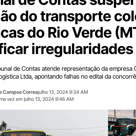
ção do transporte col
cas do Rio Verde (M
ficar irregularidades
bunal de Contas atende representação da empresa 
gística Ltda, apontando falhas no edital da concorrê
me Campos Correa
julho 13, 2024 9:34 AM
tima vez em
julho 13, 2024 9:46 AM
Digite
aqui
o
seu