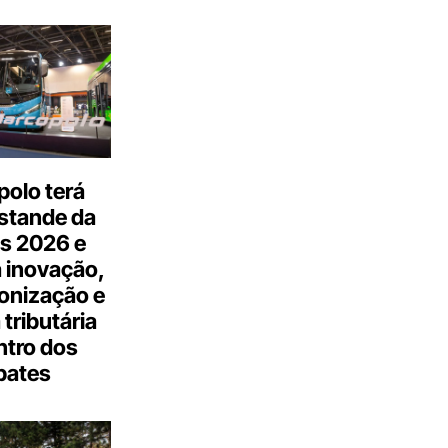
olo terá
stande da
s 2026 e
 inovação,
onização e
tributária
ntro dos
bates