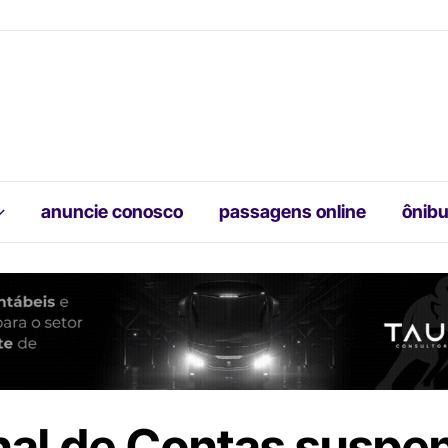
anuncie conosco
passagens online
ônibu
nal de Contas suspe