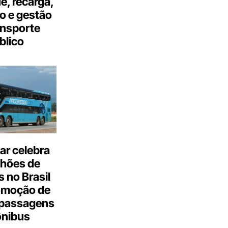
, recarga,
o e gestão
ansporte
blico
ar celebra
lhões de
 no Brasil
omoção de
passagens
ônibus