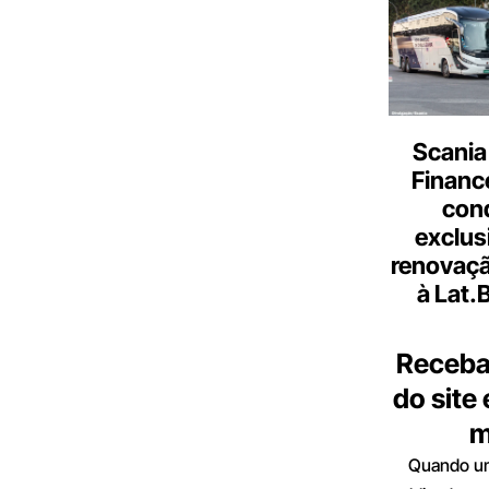
Scania
Finance
con
exclus
renovaçã
à Lat.
Receba
do site
m
Quando um