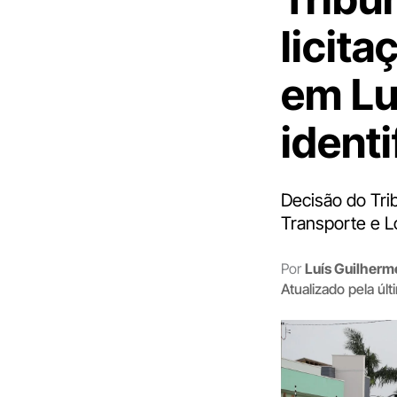
licita
em Lu
identi
Decisão do Tri
Transporte e Lo
Por
Luís Guilher
Atualizado pela úl