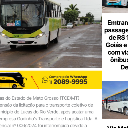
e-
mail
Emtram
passagen
de R$ 
Goiás e 
com vi
ônibu
De
tas do Estado de Mato Grosso (TCE/MT)
nsão da licitação para o transporte coletivo de
icípio de Lucas do Rio Verde, após acatar uma
mpresa Godinho’s Transporte e Logística Ltda. A
ncial nº 006/2024 foi interrompida devido a