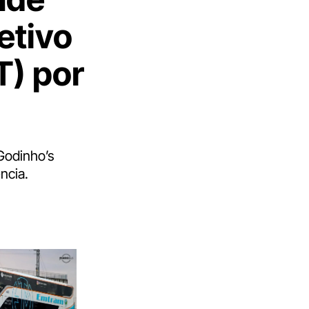
etivo
T) por
Godinho’s
ncia.