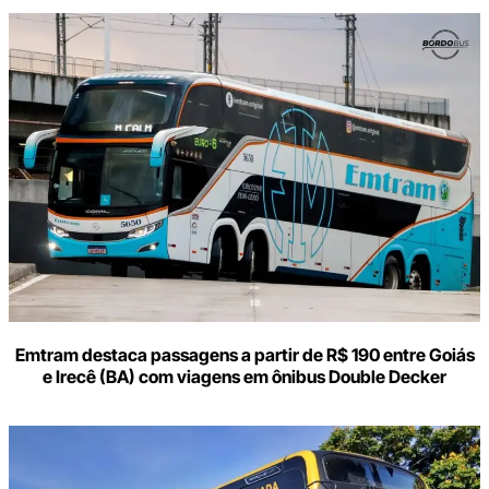
Digite
aqui
o
seu
e-
mail
Emtram destaca passagens a partir de R$ 190 entre Goiás
e Irecê (BA) com viagens em ônibus Double Decker