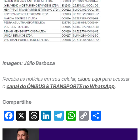
Imagem: Júlio Barboza
Receba as notícias em seu celular,
clique aqui
para acessar
o
canal do ÔNIBUS & TRANSPORTE no WhatsApp
.
Compartilhe
F
X
T
Li
T
W
C
S
a
hr
n
el
h
o
h
c
e
ke
e
at
p
ar