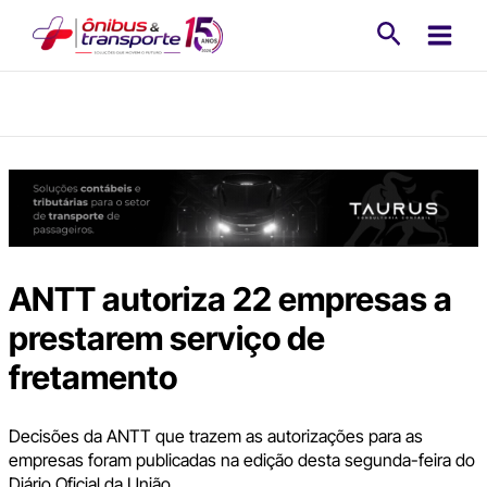
Ir
Pesquisa
para
o
conteúdo
ANTT autoriza 22 empresas a
prestarem serviço de
fretamento
Decisões da ANTT que trazem as autorizações para as
empresas foram publicadas na edição desta segunda-feira do
Diário Oficial da União.