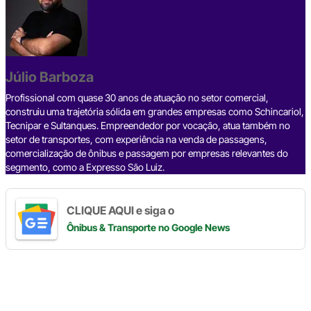
e
a
dI
gr
s
y
e
b
d
n
a
A
Li
o
s
m
p
n
o
p
k
Júlio Barboza
k
Profissional com quase 30 anos de atuação no setor comercial,
construiu uma trajetória sólida em grandes empresas como Schincariol,
Tecnipar e Sultanques. Empreendedor por vocação, atua também no
setor de transportes, com experiência na venda de passagens,
comercialização de ônibus e passagem por empresas relevantes do
segmento, como a Expresso São Luiz.
CLIQUE AQUI e siga o
Ônibus & Transporte
no Google News