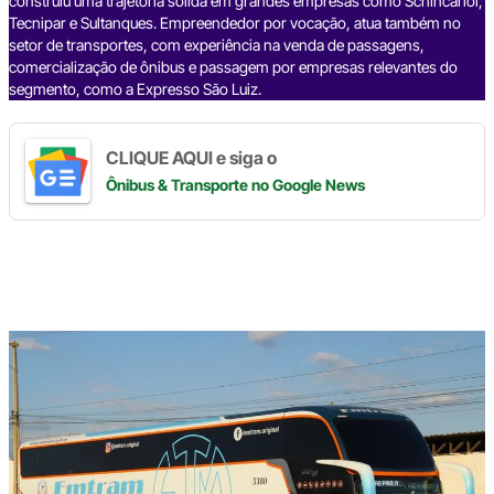
construiu uma trajetória sólida em grandes empresas como Schincariol,
Tecnipar e Sultanques. Empreendedor por vocação, atua também no
setor de transportes, com experiência na venda de passagens,
comercialização de ônibus e passagem por empresas relevantes do
segmento, como a Expresso São Luiz.
CLIQUE AQUI e siga o
Ônibus & Transporte
no Google News
Digite
aqui
o
seu
e-
mail