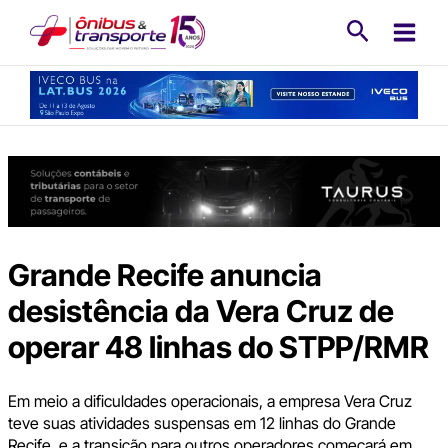
Ir
Pesquisa
para
o
conteúdo
Grande Recife anuncia
desistência da Vera Cruz de
operar 48 linhas do STPP/RMR
Em meio a dificuldades operacionais, a empresa Vera Cruz
teve suas atividades suspensas em 12 linhas do Grande
Recife, e a transição para outros operadores começará em