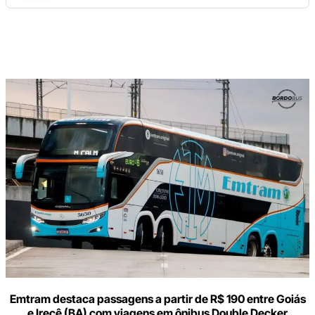
Digite
aqui
o
seu
e-
mail
Emtram destaca passagens a partir de R$ 190 entre Goiás
e Irecê (BA) com viagens em ônibus Double Decker