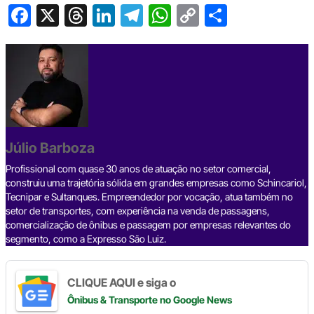
F
X
T
Li
T
W
C
S
a
hr
n
el
h
o
h
c
e
ke
e
at
p
ar
e
a
dI
gr
s
y
e
b
d
n
a
A
Li
o
s
m
p
n
o
p
k
Júlio Barboza
k
Profissional com quase 30 anos de atuação no setor comercial,
construiu uma trajetória sólida em grandes empresas como Schincariol,
Tecnipar e Sultanques. Empreendedor por vocação, atua também no
setor de transportes, com experiência na venda de passagens,
comercialização de ônibus e passagem por empresas relevantes do
segmento, como a Expresso São Luiz.
CLIQUE AQUI e siga o
Ônibus & Transporte
no Google News