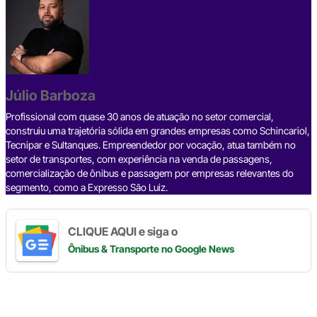
c
e
ke
e
at
p
ar
e
a
dI
gr
s
y
e
b
d
n
a
A
Li
o
s
m
p
n
o
p
k
Júlio Barboza
k
Profissional com quase 30 anos de atuação no setor comercial,
construiu uma trajetória sólida em grandes empresas como Schincariol,
Tecnipar e Sultanques. Empreendedor por vocação, atua também no
setor de transportes, com experiência na venda de passagens,
comercialização de ônibus e passagem por empresas relevantes do
segmento, como a Expresso São Luiz.
CLIQUE AQUI e siga o
Ônibus & Transporte
no Google News