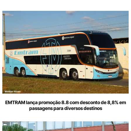
Digite
aqui
o
seu
e-
mail
EMTRAM lança promoção 8.8 com desconto de 8,8% em
passagens para diversos destinos