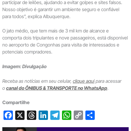
participar de leilões, ajudando a evitar golpes e sites falsos.
Nosso objetivo é garantir um ambiente seguro e confiável
para todos”, explica Albuquerque.
O jato médio, que tem mais de 3 mil km de alcance e
comporta dois tripulantes e nove passageiros, está disponível
no aeroporto de Congonhas para visita de interessados e
potenciais compradores.
Imagem: Divulgação
Receba as notícias em seu celular,
clique aqui
para acessar
o
canal do ÔNIBUS & TRANSPORTE no WhatsApp
.
Compartilhe
F
X
T
Li
T
W
C
S
a
hr
n
el
h
o
h