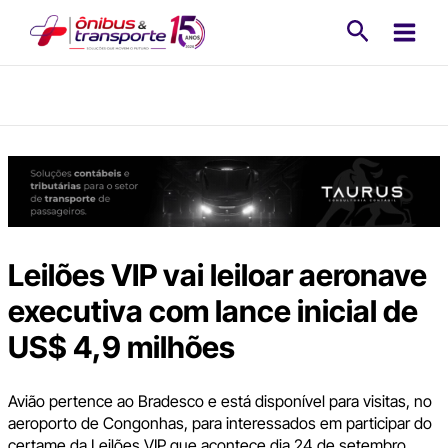
Ir
Pesquisa
para
o
conteúdo
Leilões VIP vai leiloar aeronave
executiva com lance inicial de
US$ 4,9 milhões
Avião pertence ao Bradesco e está disponível para visitas, no
aeroporto de Congonhas, para interessados em participar do
certame da Leilões VIP que acontece dia 24 de setembro