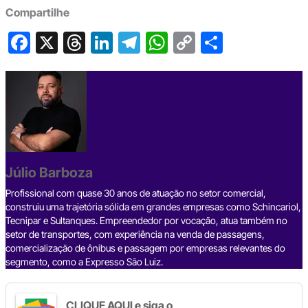
Compartilhe
F
X
T
Li
T
W
C
S
a
hr
n
el
h
o
h
c
e
ke
e
at
p
ar
e
a
dI
gr
s
y
e
b
d
n
a
A
Li
o
s
m
p
n
o
p
k
Júlio Barboza
k
Profissional com quase 30 anos de atuação no setor comercial,
construiu uma trajetória sólida em grandes empresas como Schincariol,
Tecnipar e Sultanques. Empreendedor por vocação, atua também no
setor de transportes, com experiência na venda de passagens,
comercialização de ônibus e passagem por empresas relevantes do
segmento, como a Expresso São Luiz.
CLIQUE AQUI e siga o