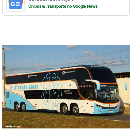
Ônibus & Transporte
no Google News
Digite
aqui
o
seu
e-
mail