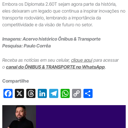
Embora os Diplomata 2.60T sejam agora parte da história,
eles deixaram um legado que continua a inspirar inovações no
transporte rodoviário, lembrando a importância da
competitividade e da visão de futuro no setor.
Imagens: Acervo histórico Ônibus & Transporte
Pesquisa: Paulo Corrêa
Receba as notícias em seu celular,
clique aqui
para acessar
o
canal do ÔNIBUS & TRANSPORTE no WhatsApp
.
Compartilhe
F
X
T
Li
T
W
C
S
a
hr
n
el
h
o
h
c
e
ke
e
at
p
ar
e
a
dI
gr
s
y
e