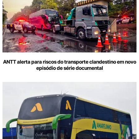
o
seu
e-
mail
ANTT alerta para riscos do transporte clandestino em novo
episódio de série documental