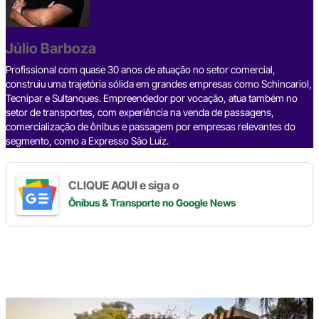
b
d
n
a
A
Li
o
s
m
p
n
o
p
k
Júlio Barboza
k
Profissional com quase 30 anos de atuação no setor comercial,
construiu uma trajetória sólida em grandes empresas como Schincariol,
Tecnipar e Sultanques. Empreendedor por vocação, atua também no
setor de transportes, com experiência na venda de passagens,
comercialização de ônibus e passagem por empresas relevantes do
segmento, como a Expresso São Luiz.
CLIQUE AQUI e siga o
Ônibus & Transporte
no Google News
Digite
aqui