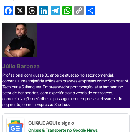
F
X
T
Li
T
W
C
S
a
hr
n
el
h
o
h
c
e
ke
e
at
p
ar
e
a
dI
gr
s
y
e
b
d
n
a
A
Li
o
s
m
p
n
o
p
k
Júlio Barboza
k
Profissional com quase 30 anos de atuação no setor comercial,
construiu uma trajetória sólida em grandes empresas como Schincariol,
Tecnipar e Sultanques. Empreendedor por vocação, atua também no
setor de transportes, com experiência na venda de passagens,
comercialização de ônibus e passagem por empresas relevantes do
segmento, como a Expresso São Luiz.
CLIQUE AQUI e siga o
Ônibus & Transporte
no Google News