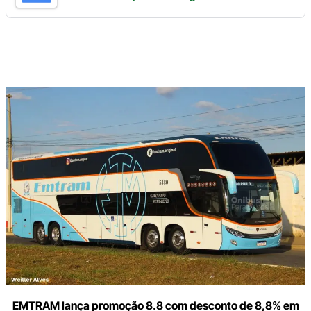
Digite
aqui
o
seu
e-
mail
EMTRAM lança promoção 8.8 com desconto de 8,8% em