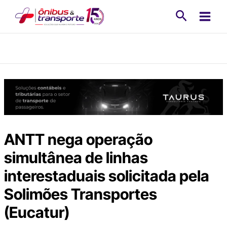
Ir
Pesquisa
para
o
conteúdo
ANTT nega operação
simultânea de linhas
interestaduais solicitada pela
Solimões Transportes
(Eucatur)