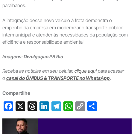
paraibanos.
A integração desse novo veículo à frota demonstra o
empenho da empresa em modernizar o transporte público
intermunicipal e atender às necessidades da população com
eficiência e responsabilidade ambiental.
Imagens: Divulgação PB Rio
Receba as notícias em seu celular,
clique aqui
para acessar
o
canal do ÔNIBUS & TRANSPORTE no WhatsApp
.
Compartilhe
F
X
T
Li
T
W
C
S
a
hr
n
el
h
o
h
c
e
ke
e
at
p
ar