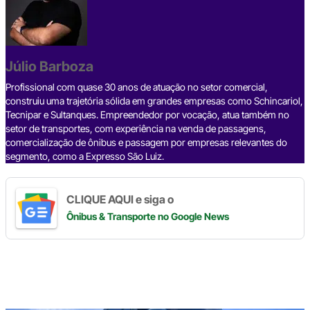
e
a
dI
gr
s
y
e
b
d
n
a
A
Li
o
s
m
p
n
o
p
k
Júlio Barboza
k
Profissional com quase 30 anos de atuação no setor comercial,
construiu uma trajetória sólida em grandes empresas como Schincariol,
Tecnipar e Sultanques. Empreendedor por vocação, atua também no
setor de transportes, com experiência na venda de passagens,
comercialização de ônibus e passagem por empresas relevantes do
segmento, como a Expresso São Luiz.
CLIQUE AQUI e siga o
Ônibus & Transporte
no Google News