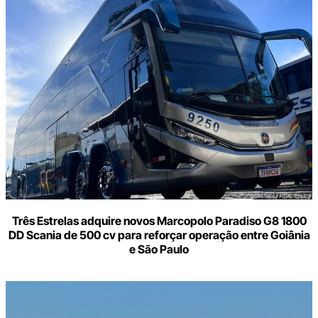
Digite
aqui
o
seu
e-
mail
Três Estrelas adquire novos Marcopolo Paradiso G8 1800
DD Scania de 500 cv para reforçar operação entre Goiânia
e São Paulo