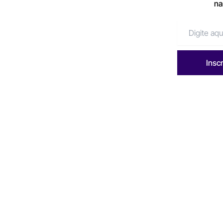
na
Insc