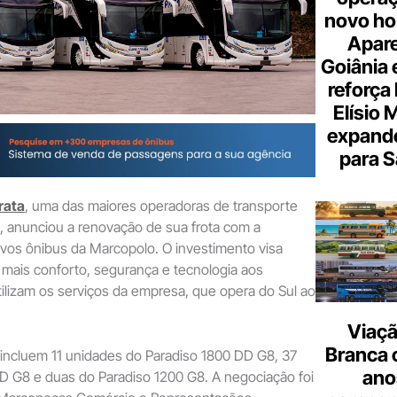
novo hor
Apare
Goiânia e
reforça 
Elísio 
expande
para S
rata
, uma das maiores operadoras de transporte
il, anunciou a renovação de sua frota com a
vos ônibus da Marcopolo. O investimento visa
 mais conforto, segurança e tecnologia aos
ilizam os serviços da empresa, que opera do Sul ao
Viaçã
Branca 
 incluem 11 unidades do Paradiso 1800 DD G8, 37
ano
D G8 e duas do Paradiso 1200 G8. A negociação foi