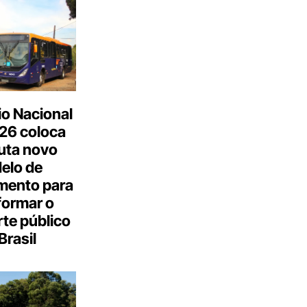
o Nacional
26 coloca
uta novo
elo de
mento para
formar o
te público
Brasil