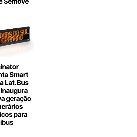
e Semove
inator
nta Smart
a Lat.Bus
 inaugura
a geração
inerários
icos para
ibus