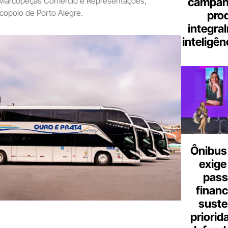
campanh
 Marcopeças Comércio e Representações,
copolo de Porto Alegre.
pro
integra
inteligênc
Ônibus 
exige
pass
finan
suste
priorid