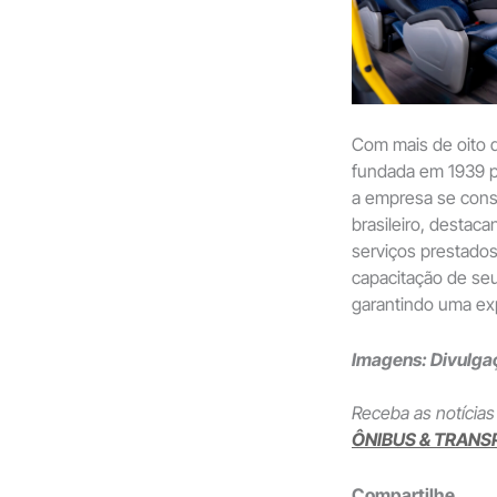
Com mais de oito d
fundada em 1939 p
a empresa se conso
brasileiro, destac
serviços prestado
capacitação de seu
garantindo uma exp
Imagens: Divulgaç
Receba as notícias
ÔNIBUS & TRANS
Compartilhe