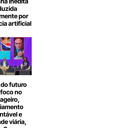
a inédita
duzida
lmente por
ia artificial
do futuro
 foco no
ageiro,
ciamento
ntável e
ade viária,