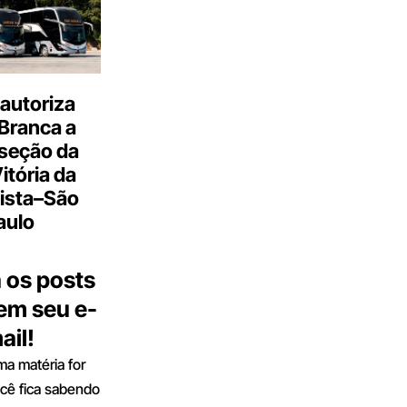
autoriza
Branca a
 seção da
Vitória da
ista–São
aulo
 os posts
 em seu e-
ail!
a matéria for
ocê fica sabendo