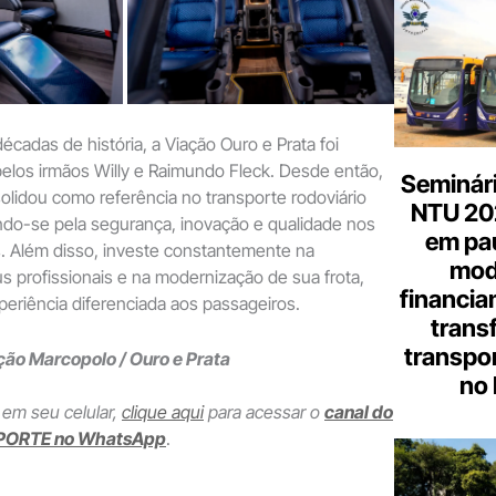
écadas de história, a Viação Ouro e Prata foi
elos irmãos Willy e Raimundo Fleck. Desde então,
Seminári
lidou como referência no transporte rodoviário
NTU 20
ando-se pela segurança, inovação e qualidade nos
em pa
s. Além disso, investe constantemente na
mod
s profissionais e na modernização de sua frota,
financia
eriência diferenciada aos passageiros.
trans
transpor
ão Marcopolo / Ouro e Prata
no 
 em seu celular,
clique aqui
para acessar o
canal do
PORTE no WhatsApp
.