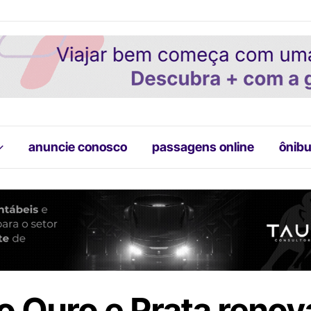
anuncie conosco
passagens online
ônibu
o Ouro e Prata renov