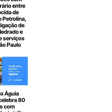
ário entre
cida de
 Petrolina,
ligação de
Medrado e
 serviços
ão Paulo
o Águia
celebra 80
s com