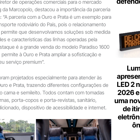
defend
diretor de operações comerciais para o mercado
g da Marcopolo, destacou a importância da parceria
: “A parceria com a Ouro e Prata é um exemplo para
sporte rodoviário do País, pois o relacionamento
 permite que desenvolvamos soluções sob medida
es e características das linhas operadas pela
staque é a grande venda do modelo Paradiso 1600
permite à Ouro e Prata ampliar a sofisticação e
eu serviço premium”.
Lum
aprese
oram projetados especialmente para atender às
LED 2 n
ro e Prata, trazendo diferentes configurações de
2026 e
leito cama e semileito. Todos contam com tomadas
uma nov
as, porta-copos e porta-revistas, sanitário,
cionado, dispositivo de acessibilidade e internet.
de it
eletrôn
ôn