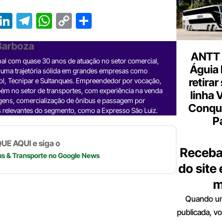
T
Li
T
W
C
S
r
n
el
h
o
h
 Barboza
e
ke
e
at
p
ar
ANTT 
nal com quase 30 anos de atuação no setor comercial,
a
dI
gr
s
y
e
Águia 
 uma trajetória sólida em grandes empresas como
d
n
a
A
Li
retirar
ol, Tecnipar e Sultanques. Empreendedor por vocação,
ém no setor de transportes, com experiência na venda
linha 
m
p
n
gens, comercialização de ônibus e passagem por
Conqu
 relevantes do segmento, como a Expresso São Luiz.
p
k
P
UE AQUI e siga o
Receba
us & Transporte
no Google News
do site
m
Quando um
publicada, v