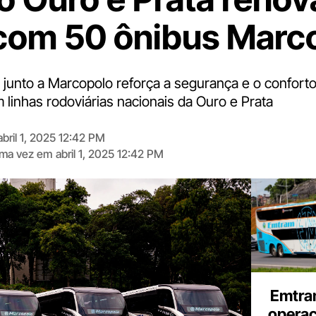
 com 50 ônibus Marc
 junto a Marcopolo reforça a segurança e o confort
 linhas rodoviárias nacionais da Ouro e Prata
abril 1, 2025 12:42 PM
tima vez em
abril 1, 2025 12:42 PM
Digite
aqui
o
seu
e-
mail
Emtra
opera