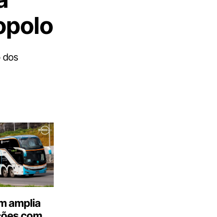
opolo
o dos
m amplia
ções com