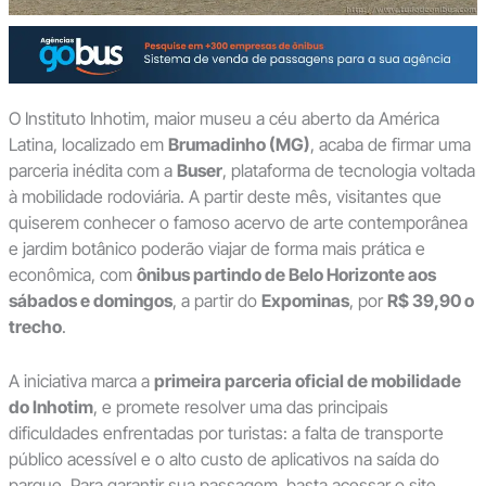
O Instituto Inhotim, maior museu a céu aberto da América
Latina, localizado em
Brumadinho (MG)
, acaba de firmar uma
parceria inédita com a
Buser
, plataforma de tecnologia voltada
à mobilidade rodoviária. A partir deste mês, visitantes que
quiserem conhecer o famoso acervo de arte contemporânea
e jardim botânico poderão viajar de forma mais prática e
econômica, com
ônibus partindo de Belo Horizonte aos
sábados e domingos
, a partir do
Expominas
, por
R$ 39,90 o
trecho
.
A iniciativa marca a
primeira parceria oficial de mobilidade
do Inhotim
, e promete resolver uma das principais
dificuldades enfrentadas por turistas: a falta de transporte
público acessível e o alto custo de aplicativos na saída do
parque. Para garantir sua passagem, basta acessar o site