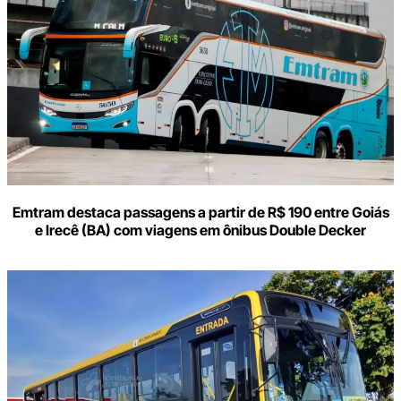
e-
mail
Emtram destaca passagens a partir de R$ 190 entre Goiás
e Irecê (BA) com viagens em ônibus Double Decker