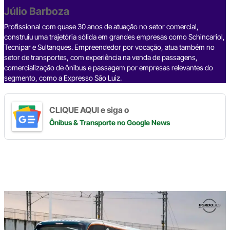
o
p
k
Júlio Barboza
k
Profissional com quase 30 anos de atuação no setor comercial,
construiu uma trajetória sólida em grandes empresas como Schincariol,
Tecnipar e Sultanques. Empreendedor por vocação, atua também no
setor de transportes, com experiência na venda de passagens,
comercialização de ônibus e passagem por empresas relevantes do
segmento, como a Expresso São Luiz.
CLIQUE AQUI e siga o
Ônibus & Transporte
no Google News
Digite
aqui
o
seu