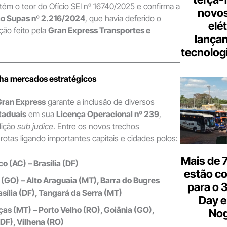
ém o teor do Ofício SEI nº 16740/2025 e confirma a
novos
o Supas nº 2.216/2024
, que havia deferido o
elé
ção feito pela
Gran Express Transportes e
lança
tecnologi
ha mercados estratégicos
Gran Express
garante a inclusão de diversos
taduais
em sua
Licença Operacional nº 239
,
dição
sub judice
. Entre os novos trechos
rotas ligando importantes capitais e cidades polos:
Mais de 7
co (AC) – Brasília (DF)
estão c
(GO) – Alto Araguaia (MT), Barra do Bugres
para o 
asília (DF), Tangará da Serra (MT)
Day e
ças (MT) – Porto Velho (RO), Goiânia (GO),
Nog
(DF), Vilhena (RO)