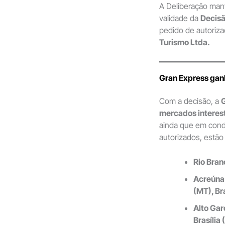
A Deliberação mant
validade da
Decisã
pedido de autoriza
Turismo Ltda.
Gran Express gan
Com a decisão, a
mercados interes
ainda que em con
autorizados, estão 
Rio Bran
Acreúna 
(MT), Br
Alto Gar
Brasília 