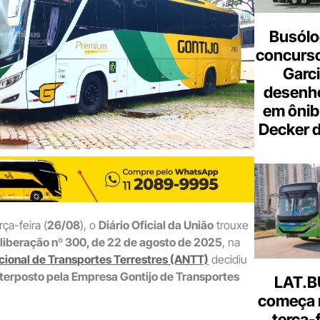
Busólo
concurso
Garci
desenho
em ônib
Decker 
ça-feira (
26/08
), o
Diário Oficial da União
trouxe
liberação nº 300, de 22 de agosto de 2025
, na
ional de Transportes Terrestres (ANTT)
decidiu
nterposto pela Empresa Gontijo de Transportes
LAT.B
começa 
terça-