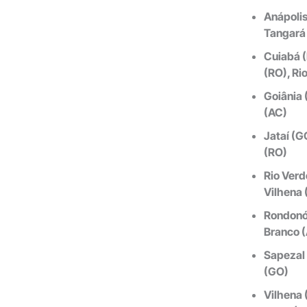
Anápolis
Tangará 
Cuiabá (
(RO), Ri
Goiânia 
(AC)
Jataí (G
(RO)
Rio Verd
Vilhena 
Rondonóp
Branco (
Sapezal 
(GO)
Vilhena 