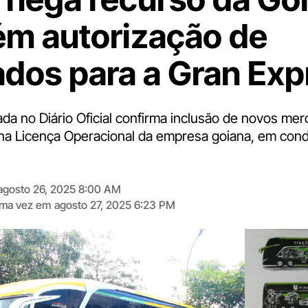
m autorização de
dos para a Gran Exp
ada no Diário Oficial confirma inclusão de novos me
 na Licença Operacional da empresa goiana, em con
agosto 26, 2025 8:00 AM
tima vez em
agosto 27, 2025 6:23 PM
Digite
aqui
o
seu
e-
mail