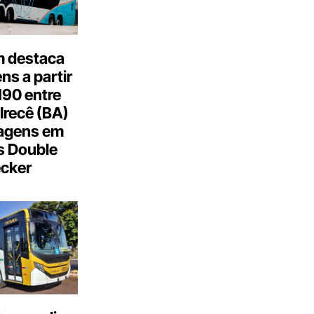
 destaca
s a partir
190 entre
Irecê (BA)
agens em
s Double
cker