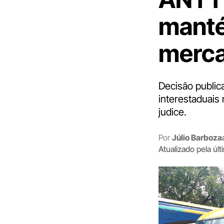
manté
merca
Decisão public
interestaduais
judice.
Por
Júlio Barboza
Atualizado pela úl