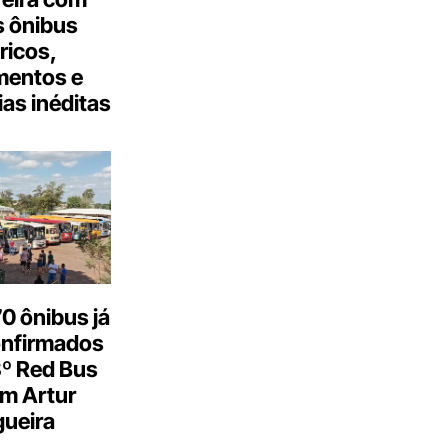
 ônibus
tricos,
mentos e
as inéditas
0 ônibus já
onfirmados
3º Red Bus
m Artur
ueira