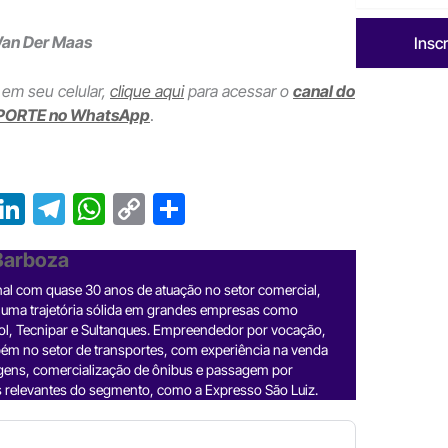
Wan Der Maas
Insc
 em seu celular,
clique aqui
para acessar o
canal do
PORTE no WhatsApp
.
T
Li
T
W
C
S
r
n
el
h
o
h
 Barboza
e
ke
e
at
p
ar
nal com quase 30 anos de atuação no setor comercial,
a
dI
gr
s
y
e
 uma trajetória sólida em grandes empresas como
d
n
a
A
Li
ol, Tecnipar e Sultanques. Empreendedor por vocação,
ém no setor de transportes, com experiência na venda
m
p
n
gens, comercialização de ônibus e passagem por
 relevantes do segmento, como a Expresso São Luiz.
p
k