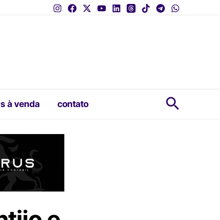
Pesquis
s à venda
contato
tijo e