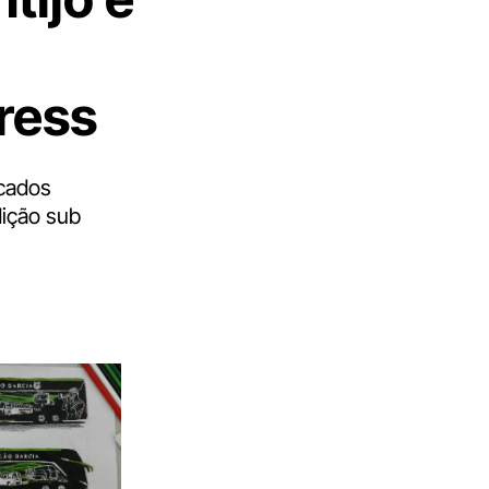
ress
rcados
dição sub