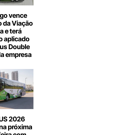
go vence
 da Viação
a e terá
 aplicado
us Double
da empresa
US 2026
na próxima
feira com