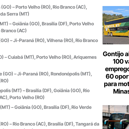
 (GO) – Porto Velho (RO), Rio Branco (AC),
da Serra (MT)
MT) – Goiânia (GO), Brasília (DF), Porto Velho
o Branco (AC)
(GO) – Ji-Paraná (RO), Vilhena (RO), Rio Branco
Gontijo a
O) – Cuiabá (MT), Porto Velho (RO), Ariquemes
100 v
emprego
e (GO) – Ji-Paraná (RO), Rondonópolis (MT),
60 opor
(RO)
para mot
Minas
olis (MT) – Brasília (DF), Goiânia (GO), Rio
AC), Porto Velho (RO)
(MT) – Goiânia (GO), Brasília (DF), Rio Verde
(RO) – Rio Branco (AC), Brasília (DF), Tangará da