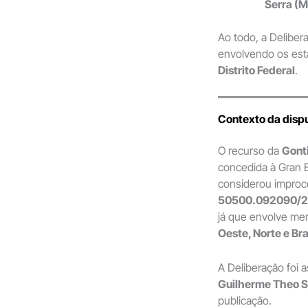
Serra (M
Ao todo, a Delibe
envolvendo os es
Distrito Federal
.
Contexto da disp
O recurso da
Gonti
concedida à Gran 
considerou improc
50500.092090/
já que envolve mer
Oeste, Norte e Bra
A Deliberação foi 
Guilherme Theo 
publicação.