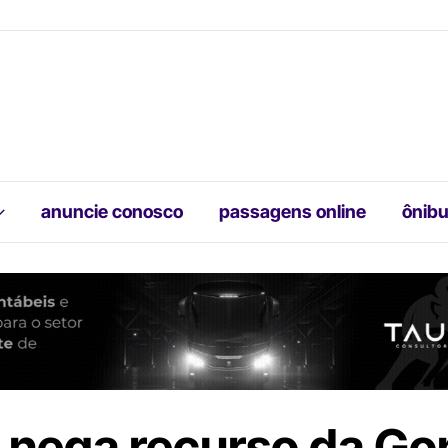
anuncie conosco
passagens online
ônibu
nega recurso da Gon