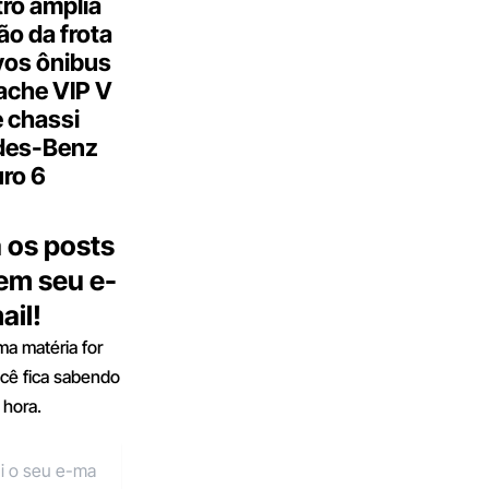
ro amplia
o da frota
os ônibus
ache VIP V
 chassi
des-Benz
ro 6
 os posts
 em seu e-
ail!
a matéria for
ocê fica sabendo
 hora.