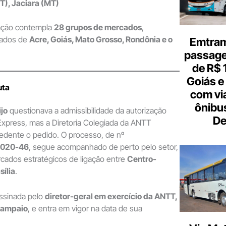
T), Jaciara (MT)
ração contempla
28 grupos de mercados
,
tados de
Acre, Goiás, Mato Grosso, Rondônia e o
Emtram
passagen
de R$ 
Goiás e 
uta
com vi
ônibu
jo
questionava a admissibilidade da autorização
De
Express, mas a Diretoria Colegiada da ANTT
edente o pedido. O processo, de nº
2020-46
, segue acompanhado de perto pelo setor,
cados estratégicos de ligação entre
Centro-
sília
.
assinada pelo
diretor-geral em exercício da ANTT,
Sampaio
, e entra em vigor na data de sua