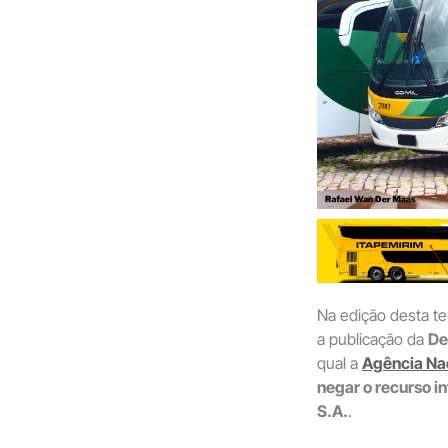
Na edição desta ter
a publicação da
De
qual a
Agência Nac
negar o recurso i
S.A.
.